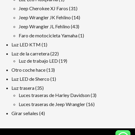
producto
31
Jeep Cherokee XJ Faros
31
productos
14
Jeep Wrangler JK Fehlino
14
productos
43
Jeep Wrangler JL Fehlino
43
productos
1
Faro de motocicleta Yamaha
1
producto
1
Luz LED KTM
1
producto
22
Luz de la carretera
22
productos
19
Luz de trabajo LED
19
productos
13
Otro coche hace
13
productos
1
Luz LED de Sherco
1
producto
35
Luz trasera
35
productos
3
Luces traseras de Harley Davidson
3
productos
16
Luces traseras de Jeep Wrangler
16
productos
4
Girar señales
4
productos