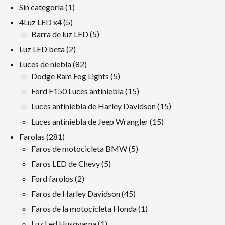
1
Sin categoría
1
producto
5
4Luz LED x4
5
productos
5
Barra de luz LED
5
productos
2
Luz LED beta
2
productos
82
Luces de niebla
82
productos
5
Dodge Ram Fog Lights
5
productos
15
Ford F150 Luces antiniebla
15
productos
15
Luces antiniebla de Harley Davidson
15
productos
15
Luces antiniebla de Jeep Wrangler
15
productos
281
Farolas
281
productos
5
Faros de motocicleta BMW
5
productos
5
Faros LED de Chevy
5
productos
2
Ford farolos
2
productos
45
Faros de Harley Davidson
45
productos
1
Faros de la motocicleta Honda
1
producto
1
Luz Led Husqvarna
1