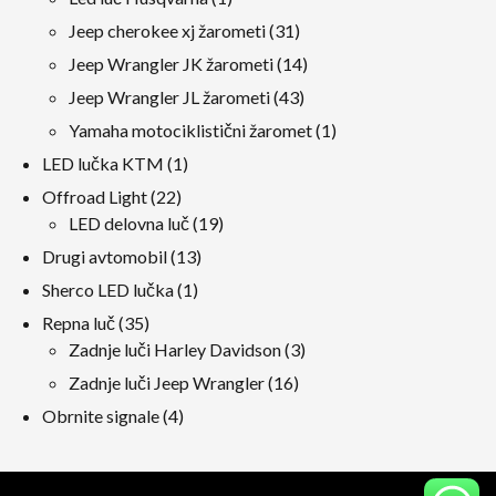
izdelek
31
Jeep cherokee xj žarometi
31
izdelki
14
Jeep Wrangler JK žarometi
14
izdelki
43
Jeep Wrangler JL žarometi
43
izdelki
1
Yamaha motociklistični žaromet
1
izdelek
1
LED lučka KTM
1
izdelek
22
Offroad Light
22
izdelki
19
LED delovna luč
19
izdelki
13
Drugi avtomobil
13
izdelki
1
Sherco LED lučka
1
izdelek
35
Repna luč
35
izdelki
3
Zadnje luči Harley Davidson
3
izdelki
16
Zadnje luči Jeep Wrangler
16
izdelki
4
Obrnite signale
4
izdelki