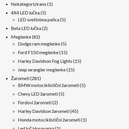
1
Nekategorizirano
1
izdelek
5
4X4 LED lučka
5
izdelki
5
LED svetlobna palica
5
izdelki
2
Beta LED lučka
2
izdelki
82
Meglenke
82
izdelki
5
Dodge ram meglenke
5
izdelki
15
Ford F150 meglenke
15
izdelki
15
Harley Davidson Fog Lights
15
izdelki
15
Jeep wrangler meglenke
15
izdelki
281
Žarometi
281
izdelki
5
BMW motociklistični žarometi
5
izdelki
5
Chevy LED žarometi
5
izdelki
2
Fordovi žarometi
2
izdelki
45
Harley Davidson žarometi
45
izdelki
1
Honda motociklistični žarometi
1
izdelek
1
Led luč Husqvarna
1