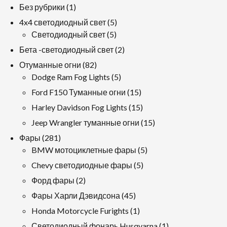
1
Без рубрики
1
продукт
5
4x4 светодиодный свет
5
5
продукция
Светодиодный свет
5
продукция
2
Бета -светодиодный свет
2
продукция
82
Отуманные огни
82
продукция
5
Dodge Ram Fog Lights
5
продукция
15
Ford F150 Туманные огни
15
продукция
15
Harley Davidson Fog Lights
15
продукция
15
Jeep Wrangler туманные огни
15
продукция
281
Фары
281
продукция
5
BMW мотоциклетные фары
5
продукция
5
Chevy светодиодные фары
5
продукция
2
Форд фары
2
продукция
45
Фары Харли Дэвидсона
45
продукция
1
Honda Motorcycle Furights
1
продукт
1
Светодиодный фонарь Husqvarna
1