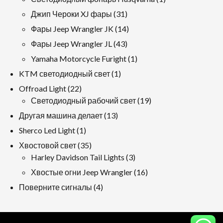
продукт
31
Джип Чероки XJ фары
31
продукция
14
Фары Jeep Wrangler JK
14
продукция
43
Фары Jeep Wrangler JL
43
продукция
1
Yamaha Motorcycle Furight
1
продукт
1
KTM светодиодный свет
1
продукт
22
Offroad Light
22
продукция
19
Светодиодный рабочий свет
19
продукция
13
Другая машина делает
13
продукция
1
Sherco Led Light
1
продукт
35
Хвостовой свет
35
продукция
3
Harley Davidson Tail Lights
3
продукция
16
Хвостые огни Jeep Wrangler
16
продукция
4
Поверните сигналы
4
продукция