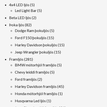
Vara
5
4x4 LED ljós
5
vörur
5
Led Light Bar
5
vörur
2
Beta LED ljós
2
vörur
82
Þoka ljós
82
vörur
5
Dodge Ram þokuljós
5
vörur
15
Ford F150 þokuljós
15
vörur
15
Harley Davidson þokuljós
15
vörur
15
Jeep Wrangler þokuljós
15
vörur
281
Framljós
281
vörur
5
BMW mótorhjól framljós
5
vörur
5
Chevy leiddi framljós
5
vörur
2
Ford framljós
2
vörur
45
Harley Davidson framljós
45
vörur
1
Honda mótorhjól framljós
1
Vara
1
Husqvarna Led ljós
1
Vara