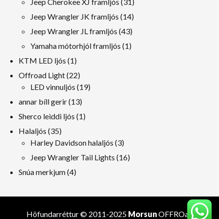
31
Jeep Cherokee XJ framljós
31
vörur
14
Jeep Wrangler JK framljós
14
vörur
43
Jeep Wrangler JL framljós
43
vörur
1
Yamaha mótorhjól framljós
1
Vara
1
KTM LED ljós
1
Vara
22
Offroad Light
22
vörur
19
LED vinnuljós
19
vörur
13
annar bíll gerir
13
vörur
1
Sherco leiddi ljós
1
Vara
35
Halaljós
35
vörur
3
Harley Davidson halaljós
3
vörur
16
Jeep Wrangler Tail Lights
16
vörur
4
Snúa merkjum
4
vörur
Höfundarréttur © 2011-2025
Morsun
OFFROad