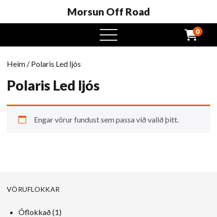
Morsun Off Road
0
Opinn
valmynd
Heim
/ Polaris Led ljós
Polaris Led ljós
Engar vörur fundust sem passa við valið þitt.
VÖRUFLOKKAR
1
Óflokkað
1