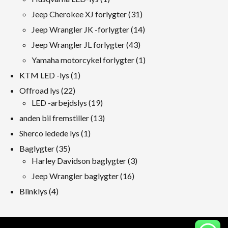
produkt
31
Jeep Cherokee XJ forlygter
31
produkter
14
Jeep Wrangler JK -forlygter
14
produkter
43
Jeep Wrangler JL forlygter
43
produkter
1
Yamaha motorcykel forlygter
1
produkt
1
KTM LED -lys
1
produkt
22
Offroad lys
22
produkter
19
LED -arbejdslys
19
produkter
13
anden bil fremstiller
13
produkter
1
Sherco ledede lys
1
produkt
35
Baglygter
35
produkter
3
Harley Davidson baglygter
3
produkter
16
Jeep Wrangler baglygter
16
produkter
4
Blinklys
4
produkter