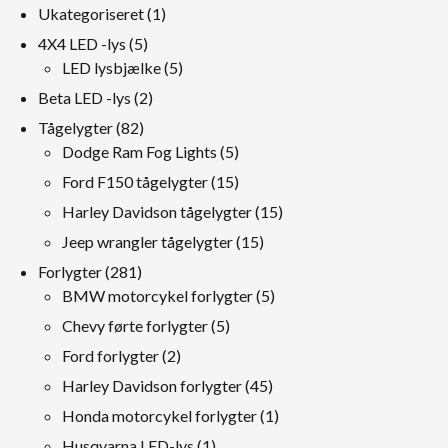
1
Ukategoriseret
1
produkt
5
4X4 LED -lys
5
produkter
5
LED lysbjælke
5
produkter
2
Beta LED -lys
2
produkter
82
Tågelygter
82
produkter
5
Dodge Ram Fog Lights
5
produkter
15
Ford F150 tågelygter
15
produkter
15
Harley Davidson tågelygter
15
produkter
15
Jeep wrangler tågelygter
15
produkter
281
Forlygter
281
produkter
5
BMW motorcykel forlygter
5
produkter
5
Chevy førte forlygter
5
produkter
2
Ford forlygter
2
produkter
45
Harley Davidson forlygter
45
produkter
1
Honda motorcykel forlygter
1
produkt
1
Husqvarna LED-lys
1