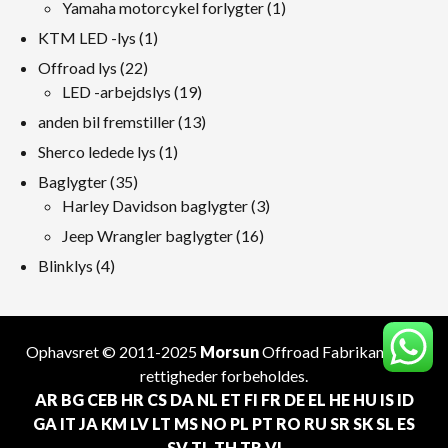
produkter
1
Yamaha motorcykel forlygter
1
produkt
1
KTM LED -lys
1
produkt
22
Offroad lys
22
produkter
19
LED -arbejdslys
19
produkter
13
anden bil fremstiller
13
produkter
1
Sherco ledede lys
1
produkt
35
Baglygter
35
produkter
3
Harley Davidson baglygter
3
produkter
16
Jeep Wrangler baglygter
16
produkter
4
Blinklys
4
produkter
Ophavsret © 2011-2025
Morsun
Offroad
Fabrikant
. Alle
rettigheder forbeholdes.
AR
BG
CEB
HR
CS
DA
NL
ET
FI
FR
DE
EL
HE
HU
IS
ID
GA
IT
JA
KM
LV
LT
MS
NO
PL
PT
RO
RU
SR
SK
SL
ES
SV
TL
TH
TR
VI