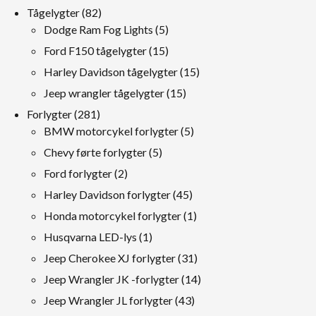
produkter
82
Tågelygter
82
produkter
5
Dodge Ram Fog Lights
5
produkter
15
Ford F150 tågelygter
15
produkter
15
Harley Davidson tågelygter
15
produkter
15
Jeep wrangler tågelygter
15
produkter
281
Forlygter
281
produkter
5
BMW motorcykel forlygter
5
produkter
5
Chevy førte forlygter
5
produkter
2
Ford forlygter
2
produkter
45
Harley Davidson forlygter
45
produkter
1
Honda motorcykel forlygter
1
produkt
1
Husqvarna LED-lys
1
produkt
31
Jeep Cherokee XJ forlygter
31
produkter
14
Jeep Wrangler JK -forlygter
14
produkter
43
Jeep Wrangler JL forlygter
43