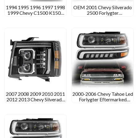
1994 1995 1996 1997 1998
OEM 2001 Chevy Silverado
1999 Chevy C1500 K1500
2500 Forlygter
Led-forlygter
brugerdefinerede LED -
forlygter til 2001 Chevy
Silverado 2500
2007 2008 2009 2010 2011
2000-2006 Chevy Tahoe Led
2012 2013 Chevy Silverado
Forlygter Eftermarked
1500 LED -forlygter
Projektor Forlygte Samling
montering