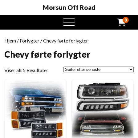
Morsun Off Road
0
Åben
menu
Hjem
/
Forlygter
/ Chevy førte forlygter
Chevy førte forlygter
Sorteret
Viser alt 5 Resultater
efter
seneste