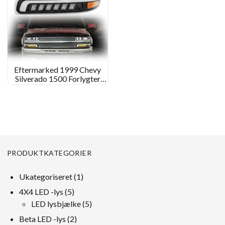
Eftermarked 1999 Chevy
Silverado 1500 Forlygter
brugerdefinerede LED -
forlygter til 1999 Chevy
Silverado 1500
PRODUKTKATEGORIER
1
Ukategoriseret
1
produkt
5
4X4 LED -lys
5
produkter
5
LED lysbjælke
5
produkter
2
Beta LED -lys
2