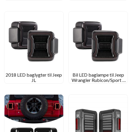
Gladiator Jt
ledning/drej/løb/bremse
baglyset bil ledet baglygter
2018 LED baglygter til Jeep
Bil LED baglampe til Jeep
JL
Wrangler Rubicon/Sport S
Accessies Tail Light til
Wrangler Sahara