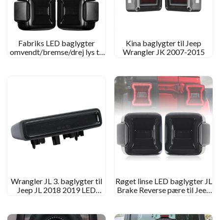
Fabriks LED baglygter
Kina baglygter til Jeep
omvendt/bremse/drej lys til
Wrangler JK 2007-2015
2018 Jeep Wrangler JL
Rubicon/Sports/Sahara/Moab
Wrangler JL 3. baglygter til
Røget linse LED baglygter JL
Jeep JL 2018 2019 LED
Brake Reverse pære til Jeep
bremselys
Wrangler JL baglygter