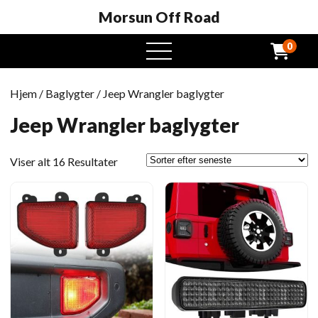
Morsun Off Road
0
Åben
menu
Hjem
/
Baglygter
/ Jeep Wrangler baglygter
Jeep Wrangler baglygter
Sorteret
Viser alt 16 Resultater
efter
seneste