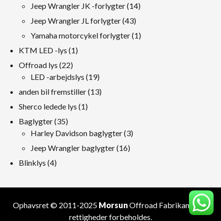
produkter
14
Jeep Wrangler JK -forlygter
14
produkter
43
Jeep Wrangler JL forlygter
43
produkter
1
Yamaha motorcykel forlygter
1
produkt
1
KTM LED -lys
1
produkt
22
Offroad lys
22
produkter
19
LED -arbejdslys
19
produkter
13
anden bil fremstiller
13
produkter
1
Sherco ledede lys
1
produkt
35
Baglygter
35
produkter
3
Harley Davidson baglygter
3
produkter
16
Jeep Wrangler baglygter
16
produkter
4
Blinklys
4
produkter
Ophavsret © 2011-2025
Morsun
Offroad
Fabrikant
. Alle
rettigheder forbeholdes.