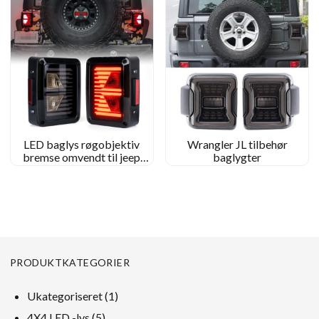
LED baglys røgobjektiv
Wrangler JL tilbehør
bremse omvendt til jeep
baglygter
wrangler jk baglygter pil
form
PRODUKTKATEGORIER
1
Ukategoriseret
1
produkt
5
4X4 LED -lys
5