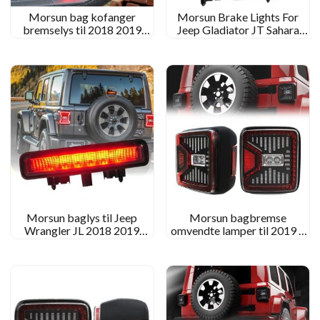
Morsun bag kofanger
Morsun Brake Lights For
bremselys til 2018 2019
Jeep Gladiator JT Sahara
2020 Jeep JL JT Rubicon
Rubicon Red Smoked Color
Sahara Rubicon
Reverse Light
Morsun baglys til Jeep
Morsun bagbremse
Wrangler JL 2018 2019
omvendte lamper til 2019 ~
Sahara Rubicon High Mount
2020 Jeep Wrangler JL
Brake Light
Gladiator JT