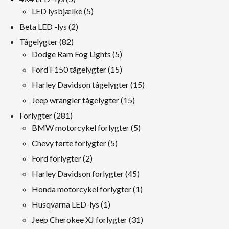
produkter
5
LED lysbjælke
5
produkter
2
Beta LED -lys
2
produkter
82
Tågelygter
82
produkter
5
Dodge Ram Fog Lights
5
produkter
15
Ford F150 tågelygter
15
produkter
15
Harley Davidson tågelygter
15
produkter
15
Jeep wrangler tågelygter
15
produkter
281
Forlygter
281
produkter
5
BMW motorcykel forlygter
5
produkter
5
Chevy førte forlygter
5
produkter
2
Ford forlygter
2
produkter
45
Harley Davidson forlygter
45
produkter
1
Honda motorcykel forlygter
1
produkt
1
Husqvarna LED-lys
1
produkt
31
Jeep Cherokee XJ forlygter
31