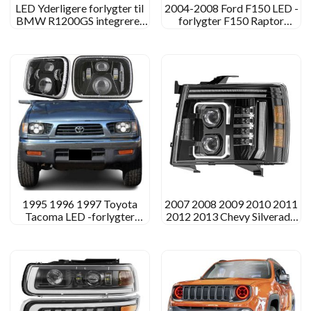
LED Yderligere forlygter til
2004-2008 Ford F150 LED -
BMW R1200GS integreret
forlygter F150 Raptor
med
Aftermarket forlygter
oversvømmelses/spotlys
1995 1996 1997 Toyota
2007 2008 2009 2010 2011
Tacoma LED -forlygter
2012 2013 Chevy Silverado
Konvertering opgradering
1500 LED -forlygter
montering