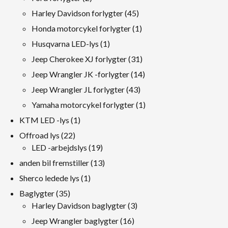
produkter
45
Harley Davidson forlygter
45
produkter
1
Honda motorcykel forlygter
1
produkt
1
Husqvarna LED-lys
1
produkt
31
Jeep Cherokee XJ forlygter
31
produkter
14
Jeep Wrangler JK -forlygter
14
produkter
43
Jeep Wrangler JL forlygter
43
produkter
1
Yamaha motorcykel forlygter
1
produkt
1
KTM LED -lys
1
produkt
22
Offroad lys
22
produkter
19
LED -arbejdslys
19
produkter
13
anden bil fremstiller
13
produkter
1
Sherco ledede lys
1
produkt
35
Baglygter
35
produkter
3
Harley Davidson baglygter
3
produkter
16
Jeep Wrangler baglygter
16