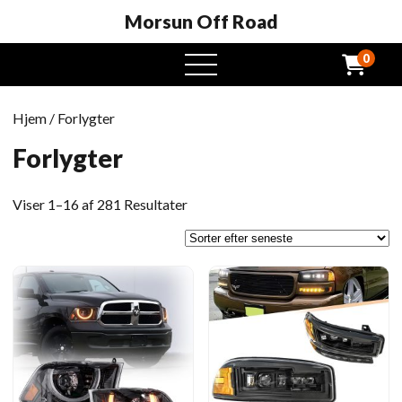
Morsun Off Road
0
Åben
menu
Hjem
/ Forlygter
Forlygter
Sorteret
Viser 1–16 af 281 Resultater
efter
seneste