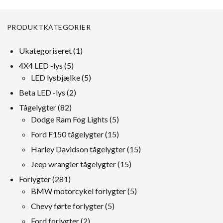
PRODUKTKATEGORIER
1
Ukategoriseret
1
produkt
5
4X4 LED -lys
5
produkter
5
LED lysbjælke
5
produkter
2
Beta LED -lys
2
produkter
82
Tågelygter
82
produkter
5
Dodge Ram Fog Lights
5
produkter
15
Ford F150 tågelygter
15
produkter
15
Harley Davidson tågelygter
15
produkter
15
Jeep wrangler tågelygter
15
produkter
281
Forlygter
281
produkter
5
BMW motorcykel forlygter
5
produkter
5
Chevy førte forlygter
5
produkter
2
Ford forlygter
2