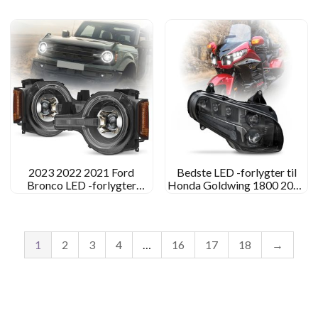
K1300R LED -forlygte
XT 660 X XT660R
forlygteromdannelse
2023 2022 2021 Ford
Bedste LED -forlygter til
Bronco LED -forlygter
Honda Goldwing 1800 2001
Raptor Ford Bronco
– 2017
Signature forlygter
eftermarked
1
2
3
4
…
16
17
18
→