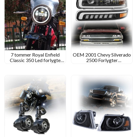
7 tommer Royal Enfield
OEM 2001 Chevy Silverado
Classic 350 Led forlygte
2500 Forlygter
Bullet Continental GT 650
brugerdefinerede LED -
Himalaya Interceptor
forlygter til 2001 Chevy
Meteor Hunter Front Light
Silverado 2500