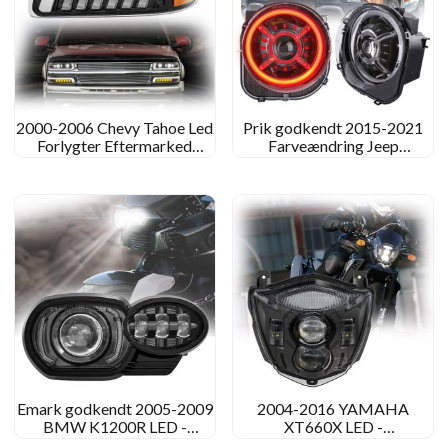
2000-2006 Chevy Tahoe Led
Prik godkendt 2015-2021
Forlygter Eftermarked
Farveændring Jeep
Projektor Forlygte Samling
Renegade RGB -forlygter
Halo Lights
Emark godkendt 2005-2009
2004-2016 YAMAHA
BMW K1200R LED -
XT660X LED -
forlygte 2010-2013 BMW
forlygteopgradering Yamaha