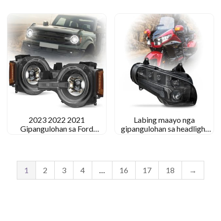
2013 Gipangunahan sa
pagkakabig sa headlight
BMW K1300R ang headlight
2023 2022 2021
Labing maayo nga
Gipangulohan sa Ford
gipangulohan sa headlight
Bronco ang mga headlight
alang sa Honda Goldwing
nga Raptor Ford Bronco
1800 2001 – 2017
Lagsights Headlights
Aftermarket
1
2
3
4
…
16
17
18
→