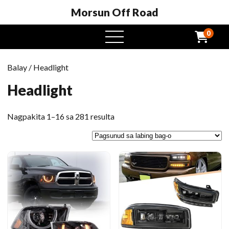
Morsun Off Road
0
Open
Menu
Balay
/ Headlight
Headlight
Gisunud
Nagpakita 1–16 sa 281 resulta
sa
labing
bag-
o