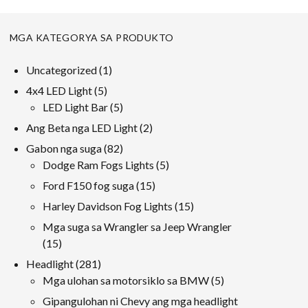
MGA KATEGORYA SA PRODUKTO
1
Uncategorized
1
produkto
5
4x4 LED Light
5
Mga
5
LED Light Bar
5
produkto
Mga
2
Ang Beta nga LED Light
2
produkto
Mga
82
Gabon nga suga
82
produkto
Mga
5
Dodge Ram Fogs Lights
5
produkto
Mga
15
Ford F150 fog suga
15
produkto
Mga
15
Harley Davidson Fog Lights
15
produkto
Mga
Mga suga sa Wrangler sa Jeep Wrangler
produkto
15
15
Mga
281
Headlight
281
produkto
Mga
5
Mga ulohan sa motorsiklo sa BMW
5
produkto
Mga
Gipangulohan ni Chevy ang mga headlight