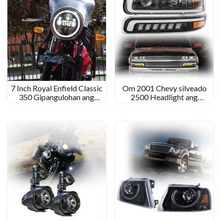
7 Inch Royal Enfield Classic
Om 2001 Chevy silveado
350 Gipangulohan ang
2500 Headlight ang
Headlight Bullsental GT 650
kostumbre nga gipangulohan
Himalayan sa Meteor
sa mga headlight alang sa
Hunter Hunter Hunter
2001 Chevy silveado 2500