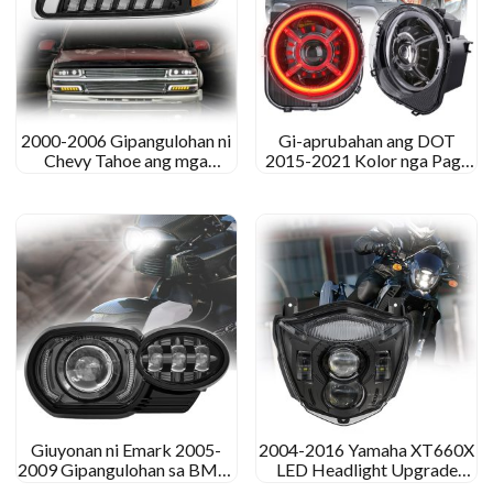
2000-2006 Gipangulohan ni
Gi-aprubahan ang DOT
Chevy Tahoe ang mga
2015-2021 Kolor nga Pag-
headlight nga nagpataas sa
usab sa Jeep Renegade RGB
projector projector
Headlights HaO Lights
headlight Assembly
Giuyonan ni Emark 2005-
2004-2016 Yamaha XT660X
2009 Gipangulohan sa BMW
LED Headlight Upgrade
K1200R ang headlight 2010-
Yamaha XT 660 X xt660r nga