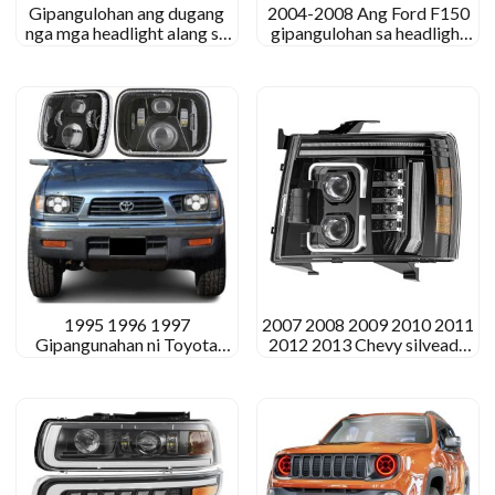
Gipangulohan ang dugang
2004-2008 Ang Ford F150
nga mga headlight alang sa
gipangulohan sa headlight
BMW R1200gs nga gisagol
f150 raptor nga mga
sa baha / spot light
headlight sa ulahi
1995 1996 1997
2007 2008 2009 2010 2011
Gipangunahan ni Toyota
2012 2013 Chevy silveado
Tacoma ang pag-upgrade sa
1500 Gipangulohan ang mga
mga headlight
headlight nga katiguman