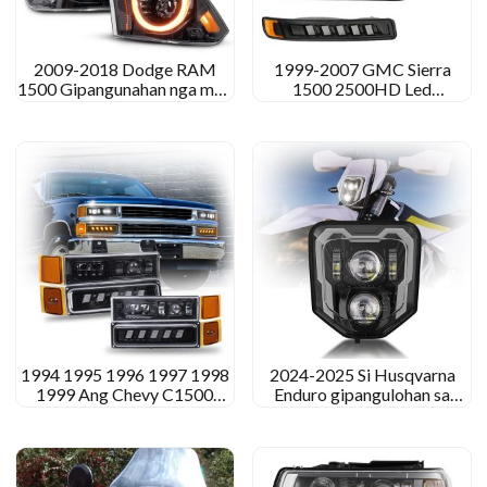
2009-2018 Dodge RAM
1999-2007 GMC Sierra
1500 Gipangunahan nga mga
1500 2500HD Led
Headlight Ram 2500 3500
Headlights
4500 5500 Mga suga
1994 1995 1996 1997 1998
2024-2025 Si Husqvarna
1999 Ang Chevy C1500
Enduro gipangulohan sa
K1500 Led Headlights
headlight alang sa Fe 501
Assembly
450 350 250 Ang 125 150
250 300 701