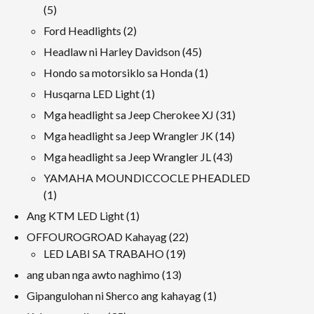
produkto
5
5
Mga
2
Ford Headlights
2
produkto
Mga
45
Headlaw ni Harley Davidson
45
produkto
Mga
1
Hondo sa motorsiklo sa Honda
1
produkto
produkto
1
Husqarna LED Light
1
produkto
31
Mga headlight sa Jeep Cherokee XJ
31
Mga
14
Mga headlight sa Jeep Wrangler JK
14
produkto
Mga
43
Mga headlight sa Jeep Wrangler JL
43
produkto
Mga
YAMAHA MOUNDICCOCLE PHEADLED
produkto
1
1
produkto
1
Ang KTM LED Light
1
produkto
22
OFFOUROGROAD Kahayag
22
19
Mga
LED LABI SA TRABAHO
19
Mga
produkto
13
ang uban nga awto naghimo
13
produkto
Mga
1
Gipangulohan ni Sherco ang kahayag
1
produkto
produkto