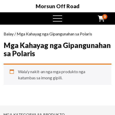
Morsun Off Road
0
Open
Menu
Balay
/ Mga Kahayag nga Gipangunahan sa Polaris
Mga Kahayag nga Gipangunahan
sa Polaris
Wala’y nakit-an nga mga produkto nga
katumbas sa imong gipili.
MGA KATEGORYA SA PRODUKTO