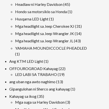
produkto
Mga
45
Headlaw ni Harley Davidson
45
produkto
Mga
1
Hondo sa motorsiklo sa Honda
1
produkto
produkto
1
Husqarna LED Light
1
produkto
31
Mga headlight sa Jeep Cherokee XJ
31
Mga
14
Mga headlight sa Jeep Wrangler JK
14
produkto
Mga
43
Mga headlight sa Jeep Wrangler JL
43
produkto
Mga
YAMAHA MOUNDICCOCLE PHEADLED
produkto
1
1
produkto
1
Ang KTM LED Light
1
produkto
22
OFFOUROGROAD Kahayag
22
19
Mga
LED LABI SA TRABAHO
19
Mga
produkto
13
ang uban nga awto naghimo
13
produkto
Mga
1
Gipangulohan ni Sherco ang kahayag
1
produkto
produkto
35
Kahayag sa ikog
35
Mga
3
Mga suga sa Harley Davidson
3
produkto
Mga