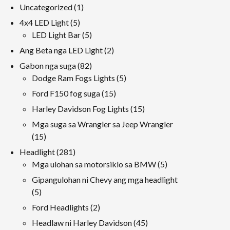
1
Uncategorized
1
produkto
5
4x4 LED Light
5
Mga
5
LED Light Bar
5
produkto
Mga
2
Ang Beta nga LED Light
2
produkto
Mga
82
Gabon nga suga
82
produkto
Mga
5
Dodge Ram Fogs Lights
5
produkto
Mga
15
Ford F150 fog suga
15
produkto
Mga
15
Harley Davidson Fog Lights
15
produkto
Mga
Mga suga sa Wrangler sa Jeep Wrangler
produkto
15
15
Mga
281
Headlight
281
produkto
Mga
5
Mga ulohan sa motorsiklo sa BMW
5
produkto
Mga
Gipangulohan ni Chevy ang mga headlight
produkto
5
5
Mga
2
Ford Headlights
2
produkto
Mga
45
Headlaw ni Harley Davidson
45