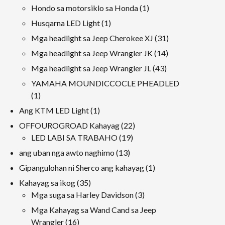
produkto
Mga
1
Hondo sa motorsiklo sa Honda
1
produkto
produkto
1
Husqarna LED Light
1
produkto
31
Mga headlight sa Jeep Cherokee XJ
31
Mga
14
Mga headlight sa Jeep Wrangler JK
14
produkto
Mga
43
Mga headlight sa Jeep Wrangler JL
43
produkto
Mga
YAMAHA MOUNDICCOCLE PHEADLED
produkto
1
1
produkto
1
Ang KTM LED Light
1
produkto
22
OFFOUROGROAD Kahayag
22
19
Mga
LED LABI SA TRABAHO
19
Mga
produkto
13
ang uban nga awto naghimo
13
produkto
Mga
1
Gipangulohan ni Sherco ang kahayag
1
produkto
produkto
35
Kahayag sa ikog
35
Mga
3
Mga suga sa Harley Davidson
3
produkto
Mga
Mga Kahayag sa Wand Cand sa Jeep
produkto
16
Wrangler
16