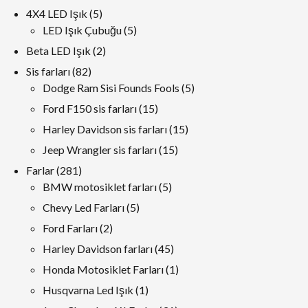
ürün
5
4X4 LED Işık
5
ürünler
5
LED Işık Çubuğu
5
ürünler
2
Beta LED Işık
2
ürünler
82
Sis farları
82
ürünler
5
Dodge Ram Sisi Founds Fools
5
ürünler
15
Ford F150 sis farları
15
ürünler
15
Harley Davidson sis farları
15
ürünler
15
Jeep Wrangler sis farları
15
ürünler
281
Farlar
281
ürünler
5
BMW motosiklet farları
5
ürünler
5
Chevy Led Farları
5
ürünler
2
Ford Farları
2
ürünler
45
Harley Davidson farları
45
ürünler
1
Honda Motosiklet Farları
1
ürün
1
Husqvarna Led Işık
1
ürün