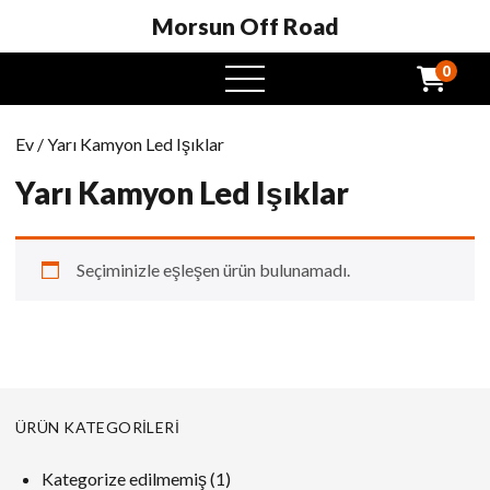
Morsun Off Road
0
Açık
Menü
Ev
/ Yarı Kamyon Led Işıklar
Yarı Kamyon Led Işıklar
Seçiminizle eşleşen ürün bulunamadı.
ÜRÜN KATEGORILERI
1
Kategorize edilmemiş
1