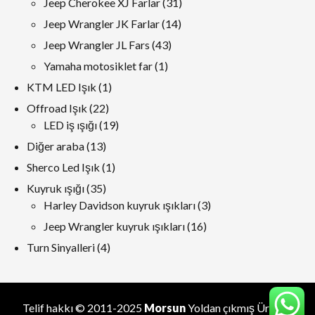
31
Jeep Cherokee XJ Farlar
31
ürünler
14
Jeep Wrangler JK Farlar
14
ürünler
43
Jeep Wrangler JL Fars
43
ürünler
1
Yamaha motosiklet far
1
ürün
1
KTM LED Işık
1
ürün
22
Offroad Işık
22
ürünler
19
LED iş ışığı
19
ürünler
13
Diğer araba
13
ürünler
1
Sherco Led Işık
1
ürün
35
Kuyruk ışığı
35
ürünler
3
Harley Davidson kuyruk ışıkları
3
ürünler
16
Jeep Wrangler kuyruk ışıkları
16
ürünler
4
Turn Sinyalleri
4
ürünler
Telif hakkı © 2011-2025
Morsun
Yoldan çıkmış
Üretici
.