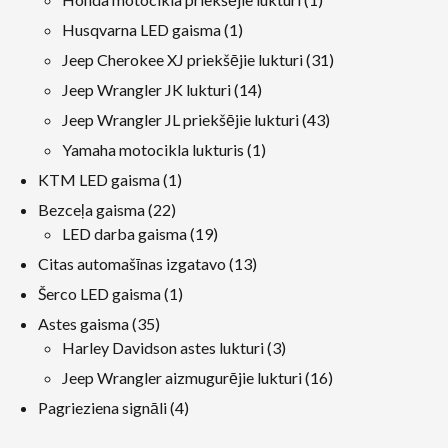
produkts
1
Husqvarna LED gaisma
1
produkts
31
Jeep Cherokee XJ priekšējie lukturi
31
produkti
14
Jeep Wrangler JK lukturi
14
produkti
43
Jeep Wrangler JL priekšējie lukturi
43
produkti
1
Yamaha motocikla lukturis
1
produkts
1
KTM LED gaisma
1
produkts
22
Bezceļa gaisma
22
produkti
19
LED darba gaisma
19
produkti
13
Citas automašīnas izgatavo
13
produkti
1
Šerco LED gaisma
1
produkts
35
Astes gaisma
35
produkti
3
Harley Davidson astes lukturi
3
produkti
16
Jeep Wrangler aizmugurējie lukturi
16
produkti
4
Pagrieziena signāli
4
produkti