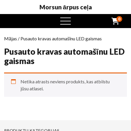
Morsun ārpus ceļa
0
atvērta
ēdienkarte
Mājas
/ Pusauto kravas automašīnu LED gaismas
Pusauto kravas automašīnu LED
gaismas
Netika atrasts neviens produkts, kas atbilstu
jūsu atlasei.
PRODUKTU KATEGORIJAS