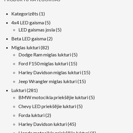
1
Kategorizēts
1
produkts
5
4x4 LED gaisma
5
produkti
5
LED gaismas josla
5
produkti
2
Beta LED gaisma
2
produkti
82
Miglas lukturi
82
produkti
5
Dodge Ram miglas lukturi
5
produkti
15
Ford F150 miglas lukturi
15
produkti
15
Harley Davidson miglas lukturi
15
produkti
15
Jeep Wrangler miglas lukturi
15
produkti
281
Lukturi
281
produkti
5
BMW motocikla priekšējie lukturi
5
produkti
5
Chevy LED priekšējie lukturi
5
produkti
2
Forda lukturi
2
produkti
45
Harley Davidson lukturi
45
produkti
1
Honda motocikla priekšējie lukturi
1