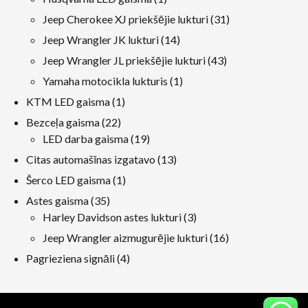
produkts
31
Jeep Cherokee XJ priekšējie lukturi
31
produkti
14
Jeep Wrangler JK lukturi
14
produkti
43
Jeep Wrangler JL priekšējie lukturi
43
produkti
1
Yamaha motocikla lukturis
1
produkts
1
KTM LED gaisma
1
produkts
22
Bezceļa gaisma
22
produkti
19
LED darba gaisma
19
produkti
13
Citas automašīnas izgatavo
13
produkti
1
Šerco LED gaisma
1
produkts
35
Astes gaisma
35
produkti
3
Harley Davidson astes lukturi
3
produkti
16
Jeep Wrangler aizmugurējie lukturi
16
produkti
4
Pagrieziena signāli
4
produkti