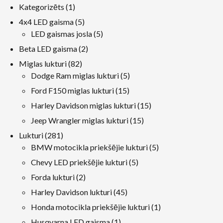
1
Kategorizēts
1
produkts
5
4x4 LED gaisma
5
produkti
5
LED gaismas josla
5
produkti
2
Beta LED gaisma
2
produkti
82
Miglas lukturi
82
produkti
5
Dodge Ram miglas lukturi
5
produkti
15
Ford F150 miglas lukturi
15
produkti
15
Harley Davidson miglas lukturi
15
produkti
15
Jeep Wrangler miglas lukturi
15
produkti
281
Lukturi
281
produkti
5
BMW motocikla priekšējie lukturi
5
produkti
5
Chevy LED priekšējie lukturi
5
produkti
2
Forda lukturi
2
produkti
45
Harley Davidson lukturi
45
produkti
1
Honda motocikla priekšējie lukturi
1
produkts
1
Husqvarna LED gaisma
1