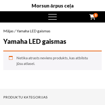
Morsun ārpus ceļa
0
atvērta
ēdienkarte
Mājas
/ Yamaha LED gaismas
Yamaha LED gaismas
Netika atrasts neviens produkts, kas atbilstu
jūsu atlasei.
PRODUKTU KATEGORIJAS