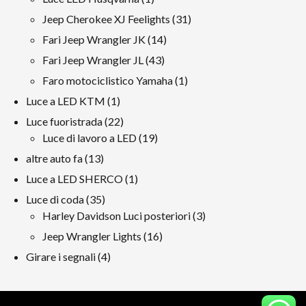
prodotto
31
Jeep Cherokee XJ Feelights
31
prodotti
14
Fari Jeep Wrangler JK
14
prodotti
43
Fari Jeep Wrangler JL
43
prodotti
1
Faro motociclistico Yamaha
1
prodotto
1
Luce a LED KTM
1
prodotto
22
Luce fuoristrada
22
prodotti
19
Luce di lavoro a LED
19
prodotti
13
altre auto fa
13
prodotti
1
Luce a LED SHERCO
1
prodotto
35
Luce di coda
35
prodotti
3
Harley Davidson Luci posteriori
3
prodotti
16
Jeep Wrangler Lights
16
prodotti
4
Girare i segnali
4
prodotti