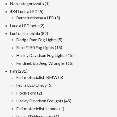
1
Non categorizzato
1
prodotto
5
4X4 Luce a LED
5
prodotti
5
Barra luminosa a LED
5
prodotti
2
Luce a LED beta
2
prodotti
82
Luci della nebbia
82
prodotti
5
Dodge Ram Fog Lights
5
prodotti
15
Ford F150 Fog Lights
15
prodotti
15
Harley Davidson Fog Lights
15
prodotti
15
Fendinebbia Jeep Wrangler
15
prodotti
281
Fari
281
prodotti
5
Fari motociclisti BMW
5
prodotti
5
Feci a LED Chevy
5
prodotti
2
Fiochi Ford
2
prodotti
45
Harley Davidson Feelights
45
prodotti
1
Fari motociclisti Honda
1
prodotto
1
Luce LED Husqvarna
1