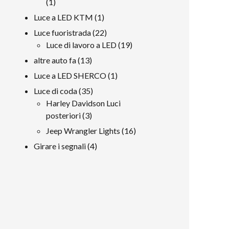
1
1
prodotto
1
Luce a LED KTM
1
prodotto
22
Luce fuoristrada
22
prodotti
19
Luce di lavoro a LED
19
prodotti
13
altre auto fa
13
prodotti
1
Luce a LED SHERCO
1
prodotto
35
Luce di coda
35
prodotti
Harley Davidson Luci
3
posteriori
3
prodotti
16
Jeep Wrangler Lights
16
prodotti
4
Girare i segnali
4
prodotti