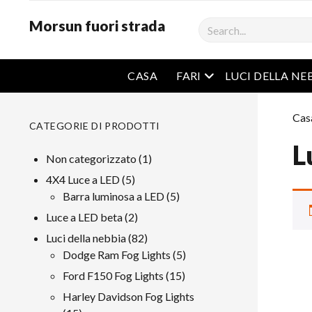
Morsun fuori strada
Ricerca
Menu aperto
CASA
FARI
LUCI DELLA NE
Cas
CATEGORIE DI PRODOTTI
L
1
Non categorizzato
1
prodotto
5
4X4 Luce a LED
5
prodotti
5
Barra luminosa a LED
5
prodotti
2
Luce a LED beta
2
prodotti
82
Luci della nebbia
82
prodotti
5
Dodge Ram Fog Lights
5
prodotti
15
Ford F150 Fog Lights
15
prodotti
Harley Davidson Fog Lights