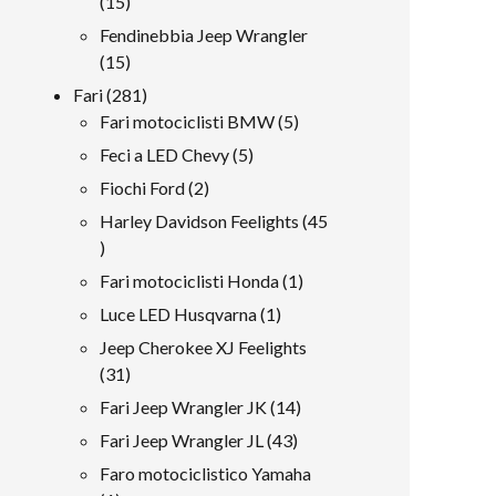
15
15
prodotti
Fendinebbia Jeep Wrangler
15
15
prodotti
281
Fari
281
prodotti
5
Fari motociclisti BMW
5
prodotti
5
Feci a LED Chevy
5
prodotti
2
Fiochi Ford
2
prodotti
Harley Davidson Feelights
45
45
prodotti
1
Fari motociclisti Honda
1
prodotto
1
Luce LED Husqvarna
1
prodotto
Jeep Cherokee XJ Feelights
31
31
prodotti
14
Fari Jeep Wrangler JK
14
prodotti
43
Fari Jeep Wrangler JL
43
prodotti
Faro motociclistico Yamaha