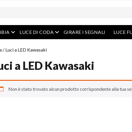
Menu aperto
Menu aperto
BBIA
LUCE DI CODA
GIRARE I SEGNALI
LUCE F
a
/ Luci a LED Kawasaki
uci a LED Kawasaki
Non è stato trovato alcun prodotto corrispondente alla tua se