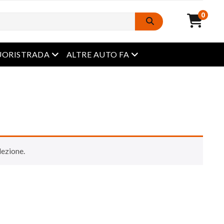
0
Menu aperto
Menu aperto
UORISTRADA
ALTRE AUTO FA
lezione.