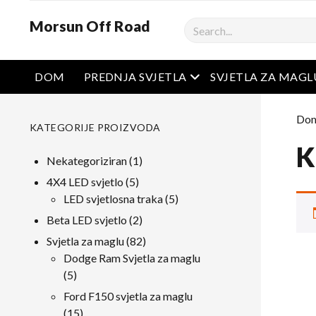
Morsun Off Road
Pretraživanje
Otvoreni izbornik
DOM
PREDNJA SVJETLA
SVJETLA ZA MAGL
Do
KATEGORIJE PROIZVODA
K
1
Nekategoriziran
1
proizvod
5
4X4 LED svjetlo
5
proizvodi
5
LED svjetlosna traka
5
proizvodi
2
Beta LED svjetlo
2
proizvodi
82
Svjetla za maglu
82
proizvodi
Dodge Ram Svjetla za maglu
5
5
proizvodi
Ford F150 svjetla za maglu
15
15