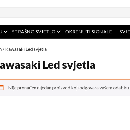
Otvoreni izbornik
Otvoreni izbornik
U
STRAŠNO SVJETLO
OKRENUTI SIGNALE
SVJ
m
/ Kawasaki Led svjetla
awasaki Led svjetla
Nije pronađen nijedan proizvod koji odgovara vašem odabiru.