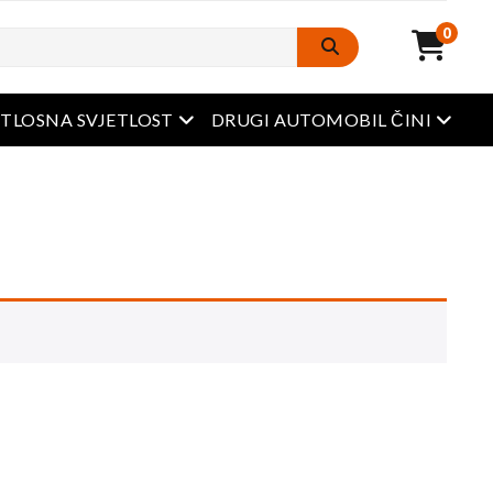
0
Otvoreni izbornik
Otvore
ETLOSNA SVJETLOST
DRUGI AUTOMOBIL ČINI