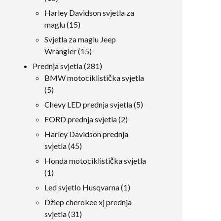
proizvodi
Harley Davidson svjetla za
15
maglu
15
proizvodi
Svjetla za maglu Jeep
15
Wrangler
15
proizvodi
281
Prednja svjetla
281
proizvodi
BMW motociklistička svjetla
5
5
proizvodi
5
Chevy LED prednja svjetla
5
proizvodi
2
FORD prednja svjetla
2
proizvodi
Harley Davidson prednja
45
svjetla
45
proizvodi
Honda motociklistička svjetla
1
1
proizvod
1
Led svjetlo Husqvarna
1
proizvod
Džiep cherokee xj prednja
31
svjetla
31