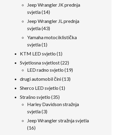
proizvodi
Jeep Wrangler JK prednja
14
svjetla
14
proizvodi
Jeep Wrangler JL prednja
43
svjetla
43
proizvodi
Yamaha motociklistička
1
svjetla
1
proizvod
1
KTM LED svjetlo
1
proizvod
22
Svjetlosna svjetlost
22
proizvodi
19
LED radno svjetlo
19
proizvodi
13
drugi automobil čini
13
proizvodi
1
Sherco LED svjetlo
1
proizvod
35
Strašno svjetlo
35
proizvodi
Harley Davidson stražnja
3
svjetla
3
proizvodi
Jeep Wrangler stražnja svjetla
16
16
proizvodi