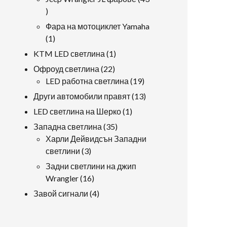
43
продукти
Фара на мотоциклет Yamaha
1
1
продукт
1
KTM LED светлина
1
продукт
22
Офроуд светлина
22
продукти
19
LED работна светлина
19
продукти
13
Други автомобили правят
13
продукти
1
LED светлина на Шерко
1
продукт
35
Западна светлина
35
продукти
Харли Дейвидсън Западни
3
светлини
3
продукти
Задни светлини на джип
16
Wrangler
16
продукти
4
Завой сигнали
4
продукти