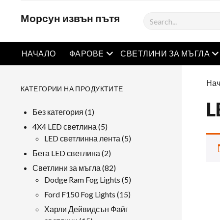
Морсун извън пътя
Търсене
Отворете менюто
О
НАЧАЛО
ФАРОВЕ
СВЕТЛИНИ ЗА МЪГЛА
Нач
КАТЕГОРИИ НА ПРОДУКТИТЕ
L
1
Без категория
1
продукт
5
4X4 LED светлина
5
продукти
5
LED светлинна лента
5
продукти
2
Бета LED светлина
2
продукти
82
Светлини за мъгла
82
продукти
5
Dodge Ram Fog Lights
5
продукти
15
Ford F150 Fog Lights
15
продукти
Харли Дейвидсън Файг