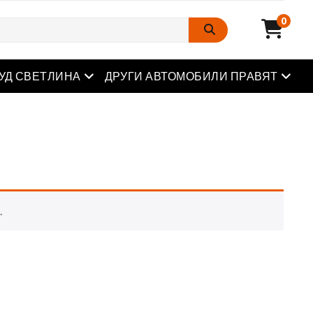
0
Отворете менюто
Отвор
УД СВЕТЛИНА
ДРУГИ АВТОМОБИЛИ ПРАВЯТ
.