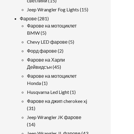
15
светлини
15
продукти
15
Jeep Wrangler Fog Lights
15
продукти
281
Фарове
281
продукти
Фарове на мотоциклет
5
BMW
5
продукти
5
Chevy LED фарове
5
продукти
2
Форд фарове
2
продукти
Фарове на Харли
45
Дейвидсън
45
продукти
Фарове на мотоциклет
1
Honda
1
продукт
1
Husqvarna Led Light
1
продукт
Фарове на джип cherokee xj
31
31
продукти
Jeep Wrangler JK фарове
14
14
продукти
Jeep Wrangler JL фарове
43