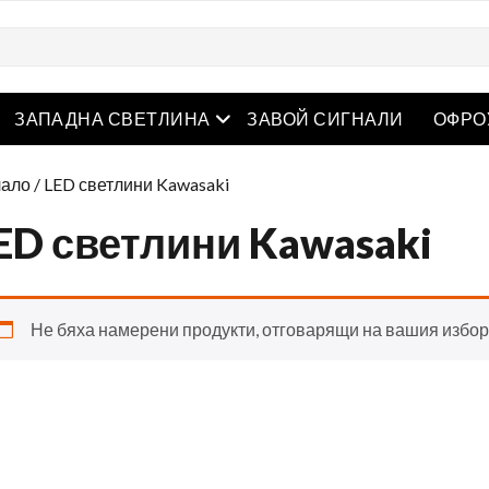
творете менюто
Отворете менюто
ЗАПАДНА СВЕТЛИНА
ЗАВОЙ СИГНАЛИ
ОФРО
ало
/ LED светлини Kawasaki
ED светлини Kawasaki
Не бяха намерени продукти, отговарящи на вашия избор