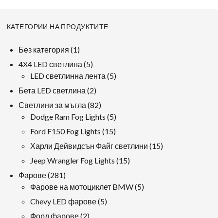
КАТЕГОРИИ НА ПРОДУКТИТЕ
1
Без категория
1
продукт
5
4X4 LED светлина
5
продукти
5
LED светлинна лента
5
продукти
2
Бета LED светлина
2
продукти
82
Светлини за мъгла
82
продукти
5
Dodge Ram Fog Lights
5
продукти
15
Ford F150 Fog Lights
15
продукти
15
Харли Дейвидсън Файг светлини
15
продукти
15
Jeep Wrangler Fog Lights
15
продукти
281
Фарове
281
продукти
5
Фарове на мотоциклет BMW
5
продукти
5
Chevy LED фарове
5
продукти
2
Форд фарове
2