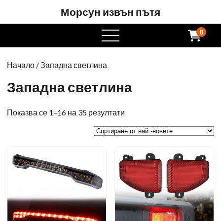
Морсун извън пътя
0
Отворете
менюто
Начало
/ Западна светлина
Западна светлина
Сортирани
Показва се 1–16 на 35 резултати
от
най
-новите