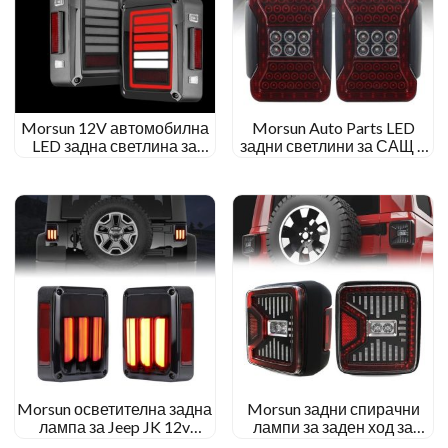
Morsun 12V автомобилна
Morsun Auto Parts LED
LED задна светлина за
задни светлини за САЩ и
Jeep Wrangler 2007-2015
ЕС за 2007-2015 Jeep
JK Smoked Black Clear Lens
Wrangler JK
Morsun осветителна задна
Morsun задни спирачни
лампа за Jeep JK 12v
лампи за заден ход за
спирачна светлина за
2019~2020 Jeep Wrangler