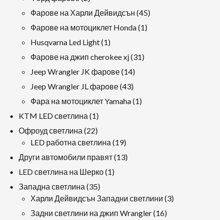
продукти
45
Фарове на Харли Дейвидсън
45
продукти
1
Фарове на мотоциклет Honda
1
продукт
1
Husqvarna Led Light
1
продукт
31
Фарове на джип cherokee xj
31
продукти
14
Jeep Wrangler JK фарове
14
продукти
43
Jeep Wrangler JL фарове
43
продукти
1
Фара на мотоциклет Yamaha
1
продукт
1
KTM LED светлина
1
продукт
22
Офроуд светлина
22
продукти
19
LED работна светлина
19
продукти
13
Други автомобили правят
13
продукти
1
LED светлина на Шерко
1
продукт
35
Западна светлина
35
продукти
3
Харли Дейвидсън Западни светлини
3
продукти
16
Задни светлини на джип Wrangler
16