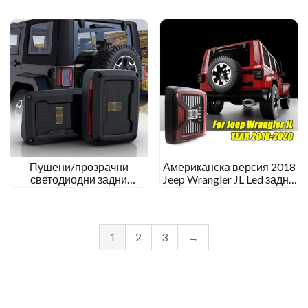
заден ход
JL Gladiator JT
Пушени/прозрачни
Американска версия 2018
светодиодни задни
Jeep Wrangler JL Led задни
светлини за монтиране на
светлини Задни LED
светкавица за Jeep
стопове
Wrangler JK 2007-2017
1
2
3
→