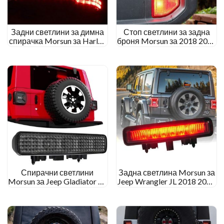
Задни светлини за димна
Стоп светлини за задна
спирачка Morsun за Harley
броня Morsun за 2018 2019
Touring Electra Glide Ultra
2020 Джип JL JT RUBICON
Classic
SAHARA RUBICON
Спирачни светлини
Задна светлина Morsun за
Morsun за Jeep Gladiator JT
Jeep Wrangler JL 2018 2019
SAHARA RUBICON
Спирачна светлина Sahara
Червена опушена цветна
Rubicon High Mount
светлина за заден ход