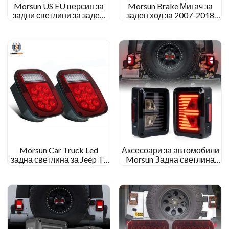
Morsun US EU версия за
Morsun Brake Мигач за
задни светлини за заден
заден ход за 2007-2018
ход за Jeep Wrangler JK
Задна лампа JK JKU
2007-2015 Обърни
Wrangler
светлината
Morsun Car Truck Led
Аксесоари за автомобили
задна светлина за Jeep TJ
Morsun Задна светлина
CJ YJ JK Обратна
Мигач Лампа за 07-15
лицензионна светлина
Джип JK Wrangler