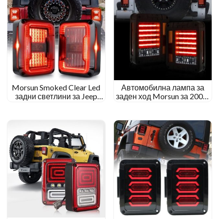
Morsun Smoked Clear Led
Автомобилна лампа за
задни светлини за Jeep
заден ход Morsun за 2007-
Wrangler JK 2007-2017
2017 Jeep Wrangler JK
Версия за САЩ и ЕС
Червен Жълт Стоп