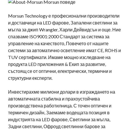
Morsun Technology е професионални производители
и доставчици на LED фарове, Запалени светлини за
мъгла за джип Wrangler, Харли Дейвидсън и още. Ние
спазваме ISO9001:2000 Стандарт за система за
управление на качеството, Повечето от нашите
системи за автоматично осветление имат CE, ROHS и
TUV сертификати. Имаме мощно изследване на
продукта LED приложения & Екип за развитие,
състоящ се от оптични, електрически, термични и
структурни експерти.
Инвестирахме милиони долари в изграждането на
автоматичната стабилна и прахоустойчива
производствена работилница. С точен оптичен и
термичен дизайн, Заемаме водещата позиция в
индустрията на LED фарове, Светлини за мъгла,
Задни светлини, Офроуд светлинни барове за