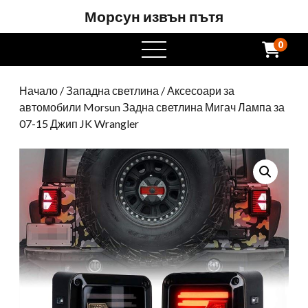
Морсун извън пътя
0
Отворете
менюто
Начало
/
Западна светлина
/ Аксесоари за
автомобили Morsun Задна светлина Мигач Лампа за
07-15 Джип JK Wrangler