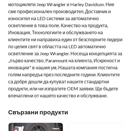
мотоциклети Jeep Wrangler и Harley Davidson. Ние
сме професионален производител, Доставчик и
износител на LED системи за автоматично
осветление в това поле. Качество на продукта,
Иновация, Технологиите и обслужването на
клиентите ни направиха един от безспорните лидери
по целия свят в областта на LED автоматично
осветление за Jeep Wrangler. Носеща концепцията за
„първо качество, Paramount на клиента, Искреност и
иновации" в нашия ум, Нашата компания постигна
голям напредък през последните години. Клиентите
са добре дошли да купуват нашите стандартни
продукти, или ни изпратете OEM заявки. Ще бъдете
впечатлени от нашето качество и обслужване.
Свързани продукти