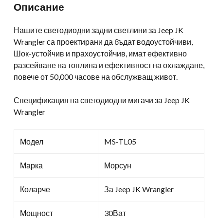
Описание
JK
Wrangler
Нашите светодиодни задни светлини за Jeep JK
количество
Wrangler са проектирани да бъдат водоустойчиви,
Шок-устойчив и прахоустойчив, имат ефективно
разсейване на топлина и ефективност на охлаждане,
повече от 50,000 часове на обслужващ живот.
Спецификация на светодиодни мигачи за Jeep JK
Wrangler
Модел
MS-TL05
Марка
Морсун
Коларче
За Jeep JK Wrangler
Мощност
30Ват