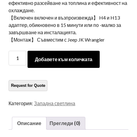
ефективно разсейване на топлина и ефективност на
охлаждане.
【Включен включен и възпроизвежда】 H4 и H13
адаптер, обикновено в 15 минути или по -малко за
завършване на инсталацията.
【Монтаж】 Съвместим с Jeep JK Wrangler
Аксесоари
Добавете към количката
за
автомобили
Morsun
Задна
светлина
Мигач
Категория:
Западна светлина
Лампа
за
07-
Описание
Прегледи (0)
15
Джип