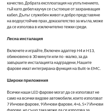
качество, Добрата експлоатация на уплътнението,
тъй като дебел каучук се състоеше от захранващия
кабел. Дълъг служебен живот и добро представяне
на водоустойчив прах, доказателство за мъгла, може
да се използва в изключително тежки среди.
Лесна инсталация
Включете и играйте, Включен адаптер H4 и H13,
обикновено в 30 минути или по -малко, за да
завършите инсталацията надградени, Нашите
фарове имат интегрирана функция на Bulit-in EMC.
Широки приложения
Всички наши LED фарове могат да се използват не
само на всички видове автомобили, които използват
7 Инчови фарове, 9 Инчови фарове, 4×6, 5×7 Инчови
фарове, но също така може да се използва за