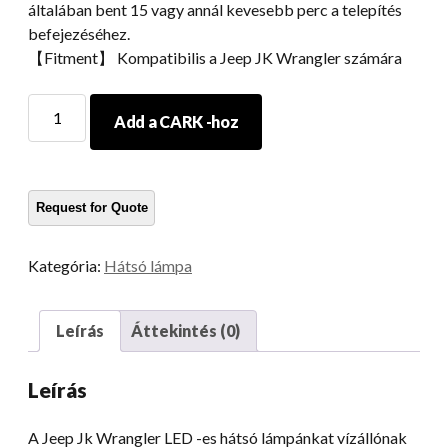
általában bent 15 vagy annál kevesebb perc a telepítés
befejezéséhez.
【Fitment】 Kompatibilis a Jeep JK Wrangler számára
Morsun
Add a CARK -hoz
autó
kiegészítők
hátsó
lámpás
jelző
lámpa
Kategória:
Hátsó lámpa
07-
15
Jeep
Leírás
Áttekintés (0)
JK
Wrangler
Leírás
mennyiség
A Jeep Jk Wrangler LED -es hátsó lámpánkat vízállónak