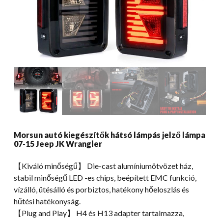
Morsun autó kiegészítők hátsó lámpás jelző lámpa
07-15 Jeep JK Wrangler
【Kiváló minőségű】 Die-cast alumíniumötvözet ház,
stabil minőségű LED -es chips, beépített EMC funkció,
vízálló, ütésálló és porbiztos, hatékony hőeloszlás és
hűtési hatékonyság.
【Plug and Play】 H4 és H13 adapter tartalmazza,