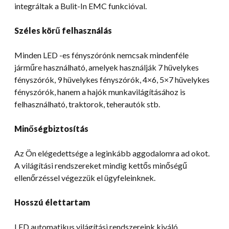
integráltak a Bulit-In EMC funkcióval.
Széles körű felhasználás
Minden LED -es fényszórónk nemcsak mindenféle
járműre használható, amelyek használják 7 hüvelykes
fényszórók, 9 hüvelykes fényszórók, 4×6, 5×7 hüvelykes
fényszórók, hanem a hajók munkavilágításához is
felhasználható, traktorok, teherautók stb.
Minőségbiztosítás
Az Ön elégedettsége a leginkább aggodalomra ad okot.
A világítási rendszereket mindig kettős minőségű
ellenőrzéssel végezzük el ügyfeleinknek.
Hosszú élettartam
LED automatikus világítási rendszereink kiváló