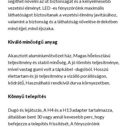
segíthet növelni az út biztonságát és a kényelmesebb
vezetési élményt. LED -es fényszóróink maximális
láthatóságot biztosítanak a vezetési élmény javításához,
valamint a biztonság és a láthatóság növelése érdekében
mind éjjel, mind éjszaka.
Kiváló minőségű anyag
Akasztott alumíniumötvözet ház, Magas hőeloszlású
teljesítmény és stabil minőség, A jó tömítés teljesítménye,
mivel vastag gumi volt a tápkábel -dugóból. Hosszú
élettartam és jó teljesítmény a vízálló porállóságon,
ködrátű, Használható rendkívül durva környezetben.
Könnyű telepítés
Dugó és lejátszás, A H4 és a H13 adapter tartalmazza,
általában bent 30 vagy annál kevesebb perc, hogy
befejezze a telepítés frissítését, A fényszóróink