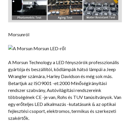
Morsunról
A Morsun Technology a LED fényszórók professzionális
gyártója és beszállítói, ködlámpák hátsó lámpái a Jeep
Wrangler számára, Harley Davidson és még sok más.
Betartjuk az ISO9001 -et:2000 Minőségirányítási
rendszer szabvány, Autóvilágítási rendszereink
többségének CE -je van, Rohs és TUV tanúsítványok. Van
egy erőteljes LED alkalmazás -kutatásunk & az optikai
fejlesztési csoport, elektromos, termikus és szerkezeti
szakértők.