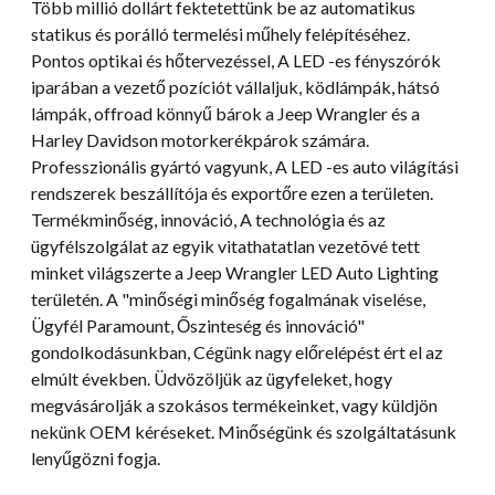
Több millió dollárt fektetettünk be az automatikus
statikus és porálló termelési műhely felépítéséhez.
Pontos optikai és hőtervezéssel, A LED -es fényszórók
iparában a vezető pozíciót vállaljuk, ködlámpák, hátsó
lámpák, offroad könnyű bárok a Jeep Wrangler és a
Harley Davidson motorkerékpárok számára.
Professzionális gyártó vagyunk, A LED -es auto világítási
rendszerek beszállítója és exportőre ezen a területen.
Termékminőség, innováció, A technológia és az
ügyfélszolgálat az egyik vitathatatlan vezetõvé tett
minket világszerte a Jeep Wrangler LED Auto Lighting
területén. A "minőségi minőség fogalmának viselése,
Ügyfél Paramount, Őszinteség és innováció"
gondolkodásunkban, Cégünk nagy előrelépést ért el az
elmúlt években. Üdvözöljük az ügyfeleket, hogy
megvásárolják a szokásos termékeinket, vagy küldjön
nekünk OEM kéréseket. Minőségünk és szolgáltatásunk
lenyűgözni fogja.