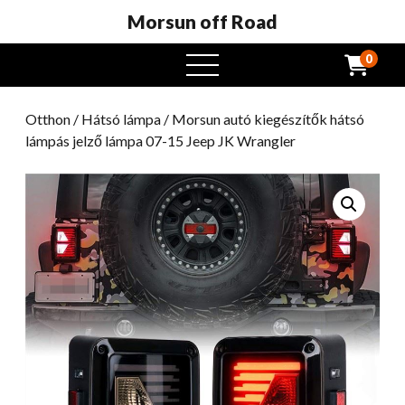
Morsun off Road
0
Nyissa
meg
a
Otthon
/
Hátsó lámpa
/ Morsun autó kiegészítők hátsó
menüt
lámpás jelző lámpa 07-15 Jeep JK Wrangler