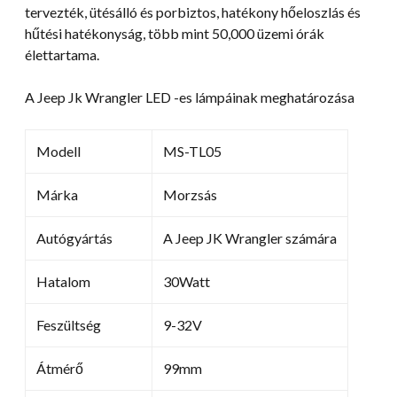
tervezték, ütésálló és porbiztos, hatékony hőeloszlás és
hűtési hatékonyság, több mint 50,000 üzemi órák
élettartama.
A Jeep Jk Wrangler LED -es lámpáinak meghatározása
Modell
MS-TL05
Márka
Morzsás
Autógyártás
A Jeep JK Wrangler számára
Hatalom
30Watt
Feszültség
9-32V
Átmérő
99mm