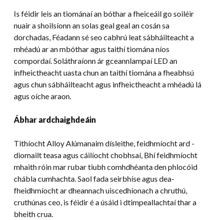
Is féidir leis an tiománaí an bóthar a fheiceáil go soiléir
nuair a shoilsíonn an solas geal geal an cosán sa
dorchadas, Féadann sé seo cabhrú leat sábháilteacht a
mhéadú ar an mbóthar agus taithí tiomána níos
compordaí. Soláthraíonn ár gceannlampaí LED an
infheictheacht uasta chun an taithí tiomána a fheabhsú
agus chun sábháilteacht agus infheictheacht a mhéadú lá
agus oíche araon.
Ábhar ardchaighdeáin
Tithíocht Alloy Alúmanaim dísleithe, feidhmíocht ard -
diomailt teasa agus cáilíocht chobhsaí, Bhí feidhmíocht
mhaith róin mar rubar tiubh comhdhéanta den phlocóid
chábla cumhachta. Saol fada seirbhíse agus dea-
fheidhmíocht ar dheannach uiscedhíonach a chruthú,
cruthúnas ceo, is féidir é a úsáid i dtimpeallachtaí thar a
bheith crua.