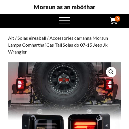
Morsun as an mbóthar
0
roghchlár
oscailte
Áit
/
Solas eireaball
/ Accessories carranna Morsun
Lampa Comharthaí Cas Tail Solas do 07-15 Jeep Jk
Wrangler