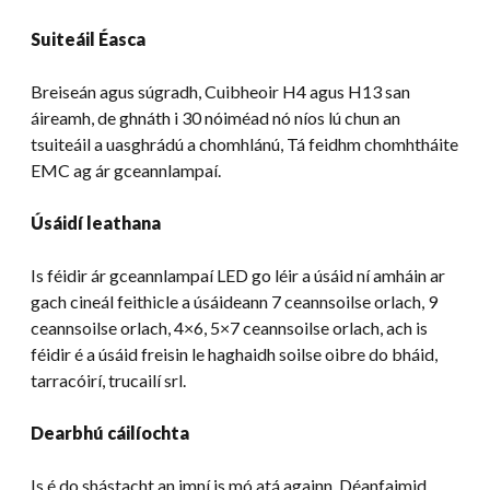
Suiteáil Éasca
Breiseán agus súgradh, Cuibheoir H4 agus H13 san
áireamh, de ghnáth i 30 nóiméad nó níos lú chun an
tsuiteáil a uasghrádú a chomhlánú, Tá feidhm chomhtháite
EMC ag ár gceannlampaí.
Úsáidí leathana
Is féidir ár gceannlampaí LED go léir a úsáid ní amháin ar
gach cineál feithicle a úsáideann 7 ceannsoilse orlach, 9
ceannsoilse orlach, 4×6, 5×7 ceannsoilse orlach, ach is
féidir é a úsáid freisin le haghaidh soilse oibre do bháid,
tarracóirí, trucailí srl.
Dearbhú cáilíochta
Is é do shástacht an imní is mó atá againn. Déanfaimid