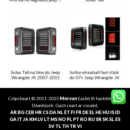
12v coscán ag casadh solas
droim ar ais
Solas Tail na Síne do Jeep
Soilse eireaball faoi stiúir
Wrangler JK 2007-2015
do 07+ Jeep Wrangler JK
Cóipcheart © 2011-2025
Morsun
Easbh fh faoinbhóthar
Déantúsóir
. Gach ceart ar cosaint.
AR
BG
CEB
HR
CS
DA
NL
ET
FI
FR
DE
EL
HE
HU
IS
ID
GA
IT
JA
KM
LV
LT
MS
NO
PL
PT
RO
RU
SR
SK
SL
ES
SV
TL
TH
TR
VI