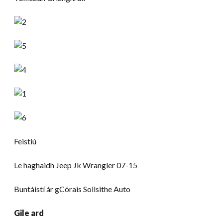
Feistiú
Le haghaidh Jeep Jk Wrangler 07-15
Buntáistí ár gCórais Soilsithe Auto
Gile ard