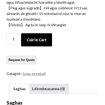
agus éifeachtúlacht fuaraithe a bheith agat.
【Plug agus súgradh】 H4 agus cuibheoir H13 san
áireamh, de ghnáth i 15 nóiméad nó níos lú chun an
tsuiteáil a chomhlánú.
【Feistiú】 Ag luí le Jeep Jk Wrangler
Accessories
Cuir le Cart
carranna
Morsun
Lampa
Comharthaí
Cas
Tail
Catagóir:
Solas eireaball
Solas
do
07-
Saghas
Léirmheasanna (0)
15
Jeep
Saghas
Jk