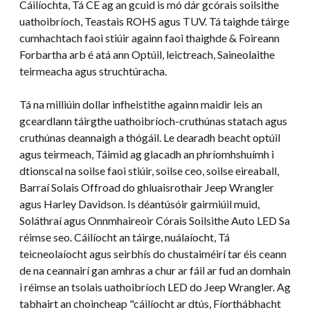
Cáilíochta, Tá CE ag an gcuid is mó dár gcórais soilsithe
uathoibríoch, Teastais ROHS agus TUV. Tá taighde táirge
cumhachtach faoi stiúir againn faoi thaighde & Foireann
Forbartha arb é atá ann Optúil, leictreach, Saineolaithe
teirmeacha agus struchtúracha.
Tá na milliúin dollar infheistithe againn maidir leis an
gceardlann táirgthe uathoibríoch-cruthúnas statach agus
cruthúnas deannaigh a thógáil. Le dearadh beacht optúil
agus teirmeach, Táimid ag glacadh an phríomhshuímh i
dtionscal na soilse faoi stiúir, soilse ceo, soilse eireaball,
Barraí Solais Offroad do ghluaisrothair Jeep Wrangler
agus Harley Davidson. Is déantúsóir gairmiúil muid,
Soláthraí agus Onnmhaireoir Córais Soilsithe Auto LED Sa
réimse seo. Cáilíocht an táirge, nuálaíocht, Tá
teicneolaíocht agus seirbhís do chustaiméirí tar éis ceann
de na ceannairí gan amhras a chur ar fáil ar fud an domhain
i réimse an tsolais uathoibríoch LED do Jeep Wrangler. Ag
tabhairt an choincheap "cáilíocht ar dtús, Fíorthábhacht