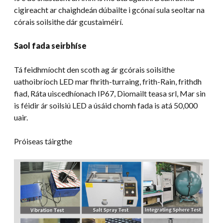
cigireacht ar chaighdeán dúbailte i gcónaí sula seoltar na
córais soilsithe dár gcustaiméirí.
Saol fada seirbhíse
Tá feidhmíocht den scoth ag ár gcórais soilsithe
uathoibríoch LED mar fhrith-turraing, frith-Rain, frithdh
fiad, Ráta uiscedhíonach IP67, Diomailt teasa srl, Mar sin
is féidir ár soilsiú LED a úsáid chomh fada is atá 50,000
uair.
Próiseas táirgthe