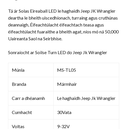
Wrangler
Tá ár Solas Eireaball LED le haghaidh Jeep JK Wrangler
cainníocht
deartha le bheith uiscedhíonach, turraing agus cruthúnas
deannaigh, Éifeachtúlacht éifeachtach teasa agus
éifeachtúlacht fuaraithe a bheith agat, níos mó ná 50,000
Uaireanta Saol na Seirbhíse.
Sonraíocht ar Soilse Turn LED do Jeep Jk Wrangler
Múnla
MS-TL05
Branda
Mármhair
Carr a dhéanamh
Le haghaidh Jeep Jk Wrangler
Cumhacht
30Vata
Voltas
9-32V