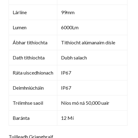
Lárlíne
99mm
Lumen
6000Lm
Ábhar tithíochta
Tithíocht alúmanaim dísle
Dath tithíochta
Dubh salach
Ráta uiscedhíonach
IP67
Deimhniúcháin
IP67
Tréimhse saoil
Níos mó ná 50,000 uair
Baránta
12 Mí
Tuilleadh Grianghraif