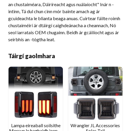
an chustaiméara, Dáiríreacht agus nuálaíocht" Inár n -
intinn, Tá dul chun cinn mór bainte amach ag ár
gcuideachta le blianta beaga anuas. Cuirtear fáilte roimh
chustaiméirí ár dtáirgí caighdeánacha a cheannach, Nó
seol iarratais OEM chugainn. Beidh ár gcáilíocht agus ár
seirbhís an -tógtha leat.
Táirgí gaolmhara
Lampa eireaball soilsithe
Wrangler JL Accessories
Morsun le haghaidh jeep jk
Solas Tail