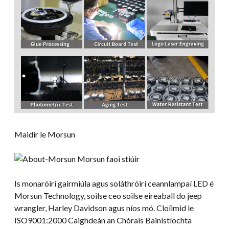
Maidir le Morsun
Is monaróirí gairmiúla agus soláthróirí ceannlampaí LED é
Morsun Technology, soilse ceo soilse eireaball do jeep
wrangler, Harley Davidson agus níos mó. Cloíimid le
ISO9001:2000 Caighdeán an Chórais Bainistíochta