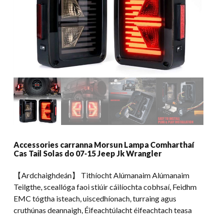
Accessories carranna Morsun Lampa Comharthaí
Cas Tail Solas do 07-15 Jeep Jk Wrangler
【Ardchaighdeán】 Tithíocht Alúmanaim Alúmanaim
Teilgthe, sceallóga faoi stiúir cáilíochta cobhsaí, Feidhm
EMC tógtha isteach, uiscedhíonach, turraing agus
cruthúnas deannaigh, Éifeachtúlacht éifeachtach teasa