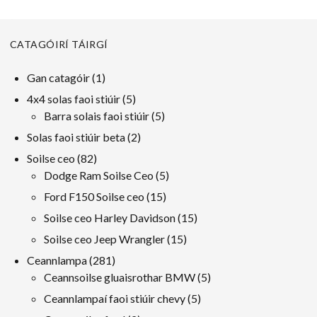
CATAGÓIRÍ TÁIRGÍ
1
Gan catagóir
1
toradh
5
4x4 solas faoi stiúir
5
táirgeacht
5
Barra solais faoi stiúir
5
táirgeacht
2
Solas faoi stiúir beta
2
táirgeacht
82
Soilse ceo
82
táirgeacht
5
Dodge Ram Soilse Ceo
5
táirgeacht
15
Ford F150 Soilse ceo
15
táirgeacht
15
Soilse ceo Harley Davidson
15
táirgeacht
15
Soilse ceo Jeep Wrangler
15
táirgeacht
281
Ceannlampa
281
táirgeacht
5
Ceannsoilse gluaisrothar BMW
5
táirgeacht
5
Ceannlampaí faoi stiúir chevy
5
táirgeacht