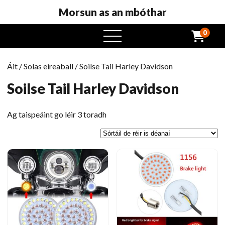
Morsun as an mbóthar
0
roghchlár
oscailte
Áit
/
Solas eireaball
/ Soilse Tail Harley Davidson
Soilse Tail Harley Davidson
Curtha
Ag taispeáint go léir 3 toradh
in
eagar
ag
an
gceann
is
déanaí