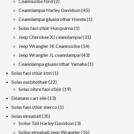
2
Ceannsoilse ford
2
táirgeacht
45
Ceannlampaí Harley Davidson
45
táirgeacht
1
Ceannlampaí gluaisrothar Honda
1
toradh
1
Solas faoi stiúir Husqvarna
1
toradh
31
Jeep Cherokee XJ ceannlampaí
31
táirgeacht
14
Jeep Wrangler JK Ceannsoilse
14
táirgeacht
43
Jeep Wrangler JL ceannlampaí
43
táirgeacht
1
Ceannlampa gluaisrothar Yamaha
1
toradh
1
Solas faoi stiúir ktm
1
toradh
22
Solas easbhóthair
22
táirgeacht
19
Solas oibre faoi stiúir
19
táirgeacht
13
Déanann carr eile
13
táirgeacht
1
Solas faoi stiúir sherco
1
toradh
35
Solas eireaball
35
táirgeacht
3
Soilse Tail Harley Davidson
3
táirgeacht
16
Soilse eireaball Jeep Wrangler
16