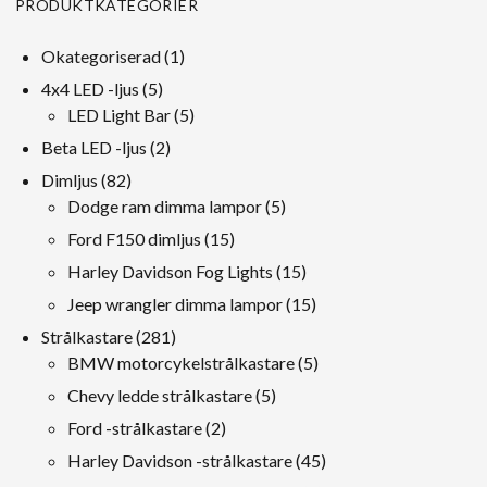
PRODUKTKATEGORIER
1
Okategoriserad
1
produkt
5
4x4 LED -ljus
5
produkt
5
LED Light Bar
5
produkt
2
Beta LED -ljus
2
produkt
82
Dimljus
82
produkt
5
Dodge ram dimma lampor
5
produkt
15
Ford F150 dimljus
15
produkt
15
Harley Davidson Fog Lights
15
produkt
15
Jeep wrangler dimma lampor
15
produkt
281
Strålkastare
281
produkt
5
BMW motorcykelstrålkastare
5
produkt
5
Chevy ledde strålkastare
5
produkt
2
Ford -strålkastare
2
produkt
45
Harley Davidson -strålkastare
45
produkt