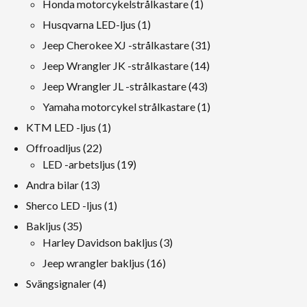
1
Honda motorcykelstrålkastare
1
produkt
1
Husqvarna LED-ljus
1
produkt
31
Jeep Cherokee XJ -strålkastare
31
produkt
14
Jeep Wrangler JK -strålkastare
14
produkt
43
Jeep Wrangler JL -strålkastare
43
produkt
1
Yamaha motorcykel strålkastare
1
produkt
1
KTM LED -ljus
1
produkt
22
Offroadljus
22
produkt
19
LED -arbetsljus
19
produkt
13
Andra bilar
13
produkt
1
Sherco LED -ljus
1
produkt
35
Bakljus
35
produkt
3
Harley Davidson bakljus
3
produkt
16
Jeep wrangler bakljus
16
produkt
4
Svängsignaler
4
produkt