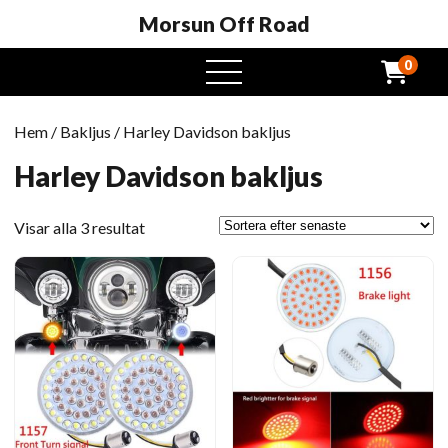
Morsun Off Road
0
öppna
meny
Hem
/
Bakljus
/ Harley Davidson bakljus
Harley Davidson bakljus
Sorterat
Visar alla 3 resultat
efter
senast