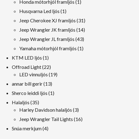
1
Honda mótorhjól framljós
1
Vara
1
Husqvarna Led ljós
1
Vara
31
Jeep Cherokee XJ framljós
31
vörur
14
Jeep Wrangler JK framljós
14
vörur
43
Jeep Wrangler JL framljós
43
vörur
1
Yamaha mótorhjól framljós
1
Vara
1
KTM LED ljós
1
Vara
22
Offroad Light
22
vörur
19
LED vinnuljós
19
vörur
13
annar bíll gerir
13
vörur
1
Sherco leiddi ljós
1
Vara
35
Halaljós
35
vörur
3
Harley Davidson halaljós
3
vörur
16
Jeep Wrangler Tail Lights
16
vörur
4
Snúa merkjum
4
vörur