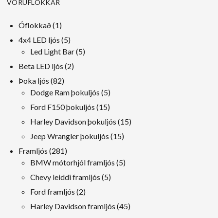
VÖRUFLOKKAR
1
Óflokkað
1
Vara
5
4x4 LED ljós
5
vörur
5
Led Light Bar
5
vörur
2
Beta LED ljós
2
vörur
82
Þoka ljós
82
vörur
5
Dodge Ram þokuljós
5
vörur
15
Ford F150 þokuljós
15
vörur
15
Harley Davidson þokuljós
15
vörur
15
Jeep Wrangler þokuljós
15
vörur
281
Framljós
281
vörur
5
BMW mótorhjól framljós
5
vörur
5
Chevy leiddi framljós
5
vörur
2
Ford framljós
2
vörur
45
Harley Davidson framljós
45
vörur