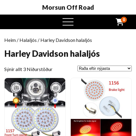
Morsun Off Road
0
Opinn
valmynd
Heim
/
Halaljós
/ Harley Davidson halaljós
Harley Davidson halaljós
Raðað
Sýnir allt 3 Niðurstöður
eftir
nýjasta