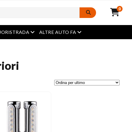
0
Menu aperto
Menu aperto
UORISTRADA
ALTRE AUTO FA
iori