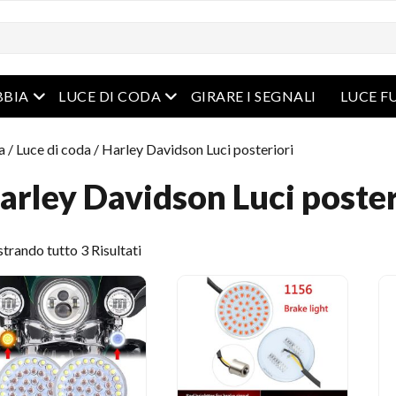
Menu aperto
Menu aperto
BBIA
LUCE DI CODA
GIRARE I SEGNALI
LUCE F
a
/
Luce di coda
/ Harley Davidson Luci posteriori
arley Davidson Luci poster
Ordinato
rando tutto 3 Risultati
per
ultimo