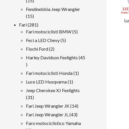
15
15
prodotti
Fendinebbia Jeep Wrangler
15
15
Lu
prodotti
281
Fari
281
prodotti
5
Fari motociclisti BMW
5
prodotti
5
Feci a LED Chevy
5
prodotti
2
Fiochi Ford
2
prodotti
Harley Davidson Feelights
45
45
prodotti
1
Fari motociclisti Honda
1
prodotto
1
Luce LED Husqvarna
1
prodotto
Jeep Cherokee XJ Feelights
31
31
prodotti
14
Fari Jeep Wrangler JK
14
prodotti
43
Fari Jeep Wrangler JL
43
prodotti
Faro motociclistico Yamaha