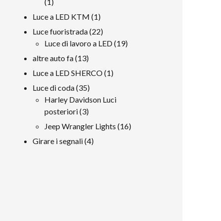
1
1
prodotto
1
Luce a LED KTM
1
prodotto
22
Luce fuoristrada
22
prodotti
19
Luce di lavoro a LED
19
prodotti
13
altre auto fa
13
prodotti
1
Luce a LED SHERCO
1
prodotto
35
Luce di coda
35
prodotti
Harley Davidson Luci
3
posteriori
3
prodotti
16
Jeep Wrangler Lights
16
prodotti
4
Girare i segnali
4
prodotti