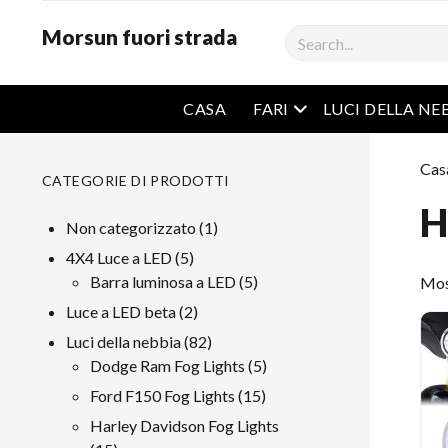
Morsun fuori strada
Ricerca
Menu aperto
CASA
FARI
LUCI DELLA NE
Cas
CATEGORIE DI PRODOTTI
H
1
Non categorizzato
1
prodotto
5
4X4 Luce a LED
5
prodotti
5
Barra luminosa a LED
5
Most
prodotti
2
Luce a LED beta
2
prodotti
82
Luci della nebbia
82
prodotti
5
Dodge Ram Fog Lights
5
prodotti
15
Ford F150 Fog Lights
15
prodotti
Harley Davidson Fog Lights