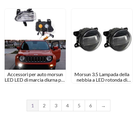
con alone
Accessori per auto morsun
Morsun 3.5 Lampada della
LED LED di marcia diurna per
nebbia a LED rotonda di
Jeep Renegade 2015- 2018
pollice per Jeep Renegade
2015-2018 30W FOG
LIGHT
1
2
3
4
5
6
→