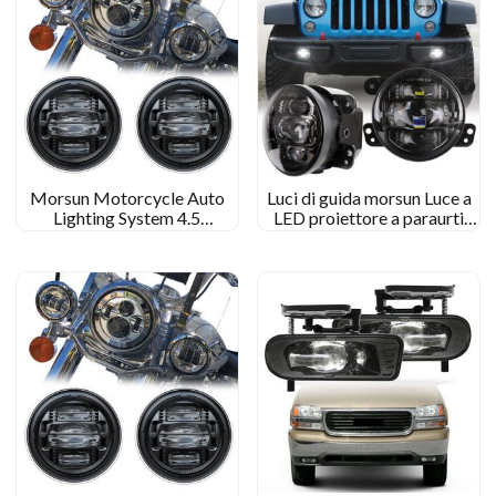
Morsun Motorcycle Auto
Luci di guida morsun Luce a
Lighting System 4.5
LED proiettore a paraurti
Assemblaggio della luce
anteriore per Jeep Wrangler
della nebbia a led pollici per
JK 2007-2017
Harley Electra Glide Ultra
Classic