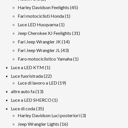
prodotti
45
Harley Davidson Feelights
45
prodotti
1
Fari motociclisti Honda
1
prodotto
1
Luce LED Husqvarna
1
prodotto
31
Jeep Cherokee XJ Feelights
31
prodotti
14
Fari Jeep Wrangler JK
14
prodotti
43
Fari Jeep Wrangler JL
43
prodotti
1
Faro motociclistico Yamaha
1
prodotto
1
Luce a LED KTM
1
prodotto
22
Luce fuoristrada
22
prodotti
19
Luce di lavoro a LED
19
prodotti
13
altre auto fa
13
prodotti
1
Luce a LED SHERCO
1
prodotto
35
Luce di coda
35
prodotti
3
Harley Davidson Luci posteriori
3
prodotti
16
Jeep Wrangler Lights
16