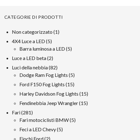
CATEGORIE DI PRODOTTI
1
Non categorizzato
1
prodotto
5
4X4 Luce a LED
5
prodotti
5
Barra luminosa a LED
5
prodotti
2
Luce a LED beta
2
prodotti
82
Luci della nebbia
82
prodotti
5
Dodge Ram Fog Lights
5
prodotti
15
Ford F150 Fog Lights
15
prodotti
15
Harley Davidson Fog Lights
15
prodotti
15
Fendinebbia Jeep Wrangler
15
prodotti
281
Fari
281
prodotti
5
Fari motociclisti BMW
5
prodotti
5
Feci a LED Chevy
5
prodotti
2
Fiochi Ford
2