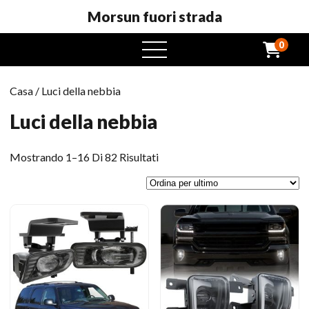
Morsun fuori strada
0
Menu
aperto
Casa
/ Luci della nebbia
Luci della nebbia
Ordinato
Mostrando 1–16 Di 82 Risultati
per
ultimo