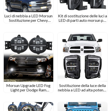
Luci di nebbia a LED Morsun
Kit di sostituzione delle luci a
Sostituzione per Chevy
LED di parti auto morsun per
Silverado 1500 1500HD
Chevy Silverado 1500
2500HD 2500 3500
1500HD 2500HD 2016-
2018
Morsun Upgrade LED Fog
Sostituzione della luce della
Light per Dodge Ram
nebbia a LED ad alta potenza
Durango Accessori 1500
Morsun con DRL
2500 3500 Bumper a LED
compatibile per Dodge RAM
che passa luce
1500 Raccolta 2013-2017