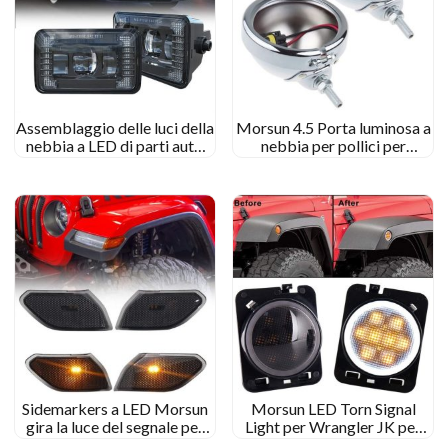
Assemblaggio delle luci della
Morsun 4.5 Porta luminosa a
nebbia a LED di parti auto
nebbia per pollici per
Morsun per Ford F150 2015-
tourning Electra Glide Fog
2019
Lample
Sidemarkers a LED Morsun
Morsun LED Torn Signal
gira la luce del segnale per
Light per Wrangler JK per
2018+ Jeep JL Wrangler
Jeep Wrangler Fire Fender