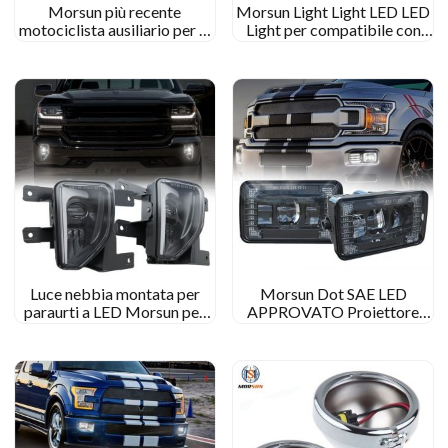
Morsun più recente
Morsun Light Light LED LED
motociclista ausiliario per la
Light per compatibile con
motocicletta per Honda
1999-2002 GMC Sierra
GL1800 Goldwing 2012-
2000-2006 GMC Yukon
2017 Luce di guida
Pickup Truck
Luce nebbia montata per
Morsun Dot SAE LED
paraurti a LED Morsun per
APPROVATO Proiettore
2016 2017 2018 Chevy
Luci di nebbia per 2015-
Silverado 1500 Sostituzione
2020 Ford F150 F-150
del kit
2017-2018 Super dovere