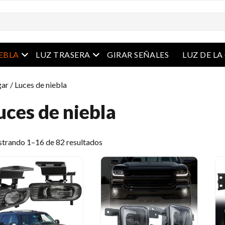
Menú abierto
Menú abierto
IEBLA
LUZ TRASERA
GIRAR SEÑALES
LUZ DE L
ar
/ Luces de niebla
uces de niebla
Ordenado
trando 1–16 de 82 resultados
por
el
último