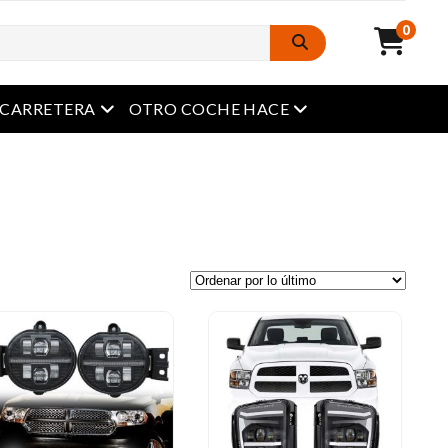
0
Menú abierto
Menú abierto
A CARRETERA
OTRO COCHE HACE