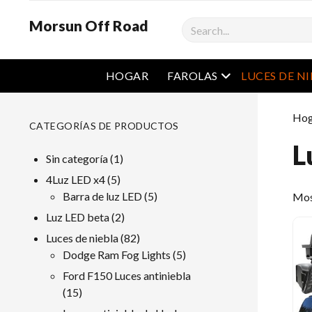
Morsun Off Road
Buscar
Menú abierto
HOGAR
FAROLAS
LUCES DE N
Hog
CATEGORÍAS DE PRODUCTOS
L
1
Sin categoría
1
producto
5
4Luz LED x4
5
productos
5
Barra de luz LED
5
Mos
productos
2
Luz LED beta
2
productos
82
Luces de niebla
82
productos
5
Dodge Ram Fog Lights
5
productos
Ford F150 Luces antiniebla
15
15
productos