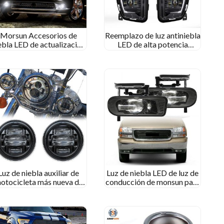
Morsun Accesorios de
Reemplazo de luz antiniebla
ebla LED de actualización
LED de alta potencia
ara Dodge Ram Durango
Morsun con DRL
Accesorios 1500 2500
compatible para Dodge
3500 Luz de pase de
Ram 1500 Levantar 2013-
parachoques LED
2017
Luz de niebla auxiliar de
Luz de niebla LED de luz de
otocicleta más nueva de
conducción de monsun para
Morsun para Honda
compatible con 1999-2002
L1800 Goldwing 2012-
GMC Sierra 2000-2006
2017 Luz de conducir
Gmc yukon camioneta