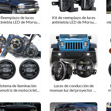
Reemplazo de luces
Kit de reemplazo de luces
tiniebla LED de Morsun
antiniebla LED de Morsun
ni
a Chevy Silverado 1500
Auto Parts para Chevy
p
500HD 2500HD 2500
Silverado 1500 1500HD
3500
2500HD 2016-2018
istema de iluminación
Luces de conducción de
omotriz de motocicletas
monsun luz del proyector de
m
sun 4.5 Conjunto de luz
parachoques delantero para
iniebla LED de pulgadas
jeep wrangler jk 2007-2017
G
ra Harley Electra Glide
Ultra Classic