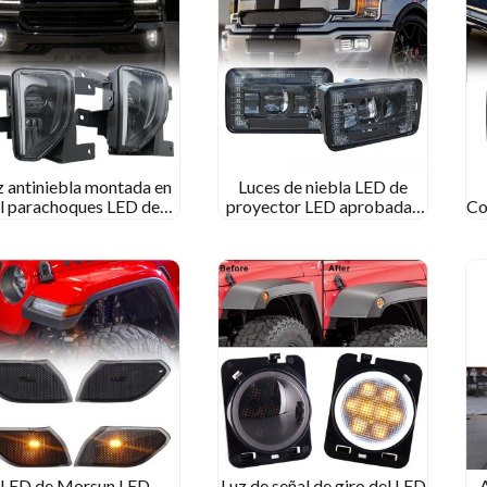
z antiniebla montada en
Luces de niebla LED de
l parachoques LED de
proyector LED aprobadas
Co
orsun para 2016 2017
por Morsun Dot SAE para
L
8 Chevy Silverado 1500
2015-2020 Ford F150 F-
Reemplazo del kit
150 2017-2018 Súper
deber
LED de Morsun LED
Luz de señal de giro del LED