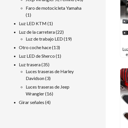
productos
Faro de motocicleta Yamaha
1
1
producto
1
Luz LED KTM
1
producto
22
Luz de la carretera
22
productos
19
Luz de trabajo LED
19
productos
13
Otro coche hace
13
Lu
productos
e
1
Luz LED de Sherco
1
M
producto
35
Luz trasera
35
201
productos
Luces traseras de Harley
3
Davidson
3
productos
Luces traseras de Jeep
16
Wrangler
16
productos
4
Girar señales
4
productos