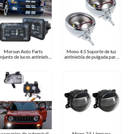
Morsun Auto Parts
Mono 4.5 Soporte de luz
njunto de luces antiniebla
antiniebla de pulgada para
ED para Ford F150 2015-
la carcasa de la lámpara de
2019
niebla de deslizamiento de
electra de gira
Accesorios de automóvil
Mono 3.5 Lámpara