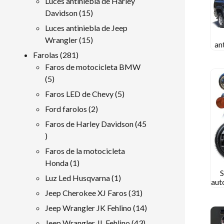
Luces antiniebla de Harley
15
Davidson
15
productos
Luces antiniebla de Jeep
15
Wrangler
15
an
productos
par
281
Farolas
281
1
productos
Faros de motocicleta BMW
5
5
productos
5
Faros LED de Chevy
5
productos
2
Ford farolos
2
productos
Faros de Harley Davidson
45
45
productos
Faros de la motocicleta
1
Honda
1
S
producto
1
Luz Led Husqvarna
1
aut
producto
Mor
31
Jeep Cherokee XJ Faros
31
ant
productos
14
Jeep Wrangler JK Fehlino
14
pa
productos
43
Jeep Wrangler JL Fehlino
43