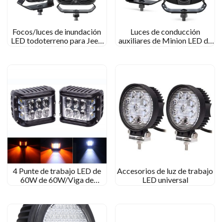
Focos/luces de inundación
Luces de conducción
LED todoterreno para Jeep
auxiliares de Minion LED de
Wrangler
Minion aprobado por
EMARK para camiones para
camiones
4 Punte de trabajo LED de
Accesorios de luz de trabajo
60W de 60W/Viga de
LED universal
inundación para Jeep Off-
Road/Kenworth Tractor