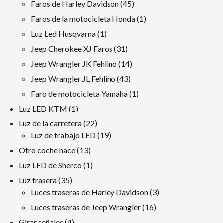
productos
45
Faros de Harley Davidson
45
productos
1
Faros de la motocicleta Honda
1
producto
1
Luz Led Husqvarna
1
producto
31
Jeep Cherokee XJ Faros
31
productos
14
Jeep Wrangler JK Fehlino
14
productos
43
Jeep Wrangler JL Fehlino
43
productos
1
Faro de motocicleta Yamaha
1
producto
1
Luz LED KTM
1
producto
22
Luz de la carretera
22
productos
19
Luz de trabajo LED
19
productos
13
Otro coche hace
13
productos
1
Luz LED de Sherco
1
producto
35
Luz trasera
35
productos
3
Luces traseras de Harley Davidson
3
productos
16
Luces traseras de Jeep Wrangler
16
productos
4
Girar señales
4