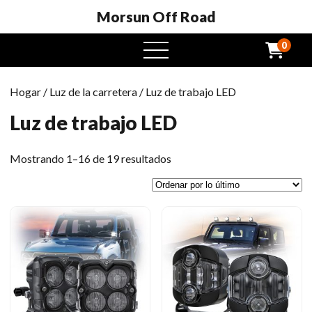
Morsun Off Road
0
Menú
abierto
Hogar
/
Luz de la carretera
/ Luz de trabajo LED
Luz de trabajo LED
Ordenado
Mostrando 1–16 de 19 resultados
por
el
último