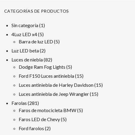
CATEGORÍAS DE PRODUCTOS
1
Sin categoría
1
producto
5
4Luz LED x4
5
productos
5
Barra de luz LED
5
productos
2
Luz LED beta
2
productos
82
Luces de niebla
82
productos
5
Dodge Ram Fog Lights
5
productos
15
Ford F150 Luces antiniebla
15
productos
15
Luces antiniebla de Harley Davidson
15
productos
15
Luces antiniebla de Jeep Wrangler
15
productos
281
Farolas
281
productos
5
Faros de motocicleta BMW
5
productos
5
Faros LED de Chevy
5
productos
2
Ford farolos
2