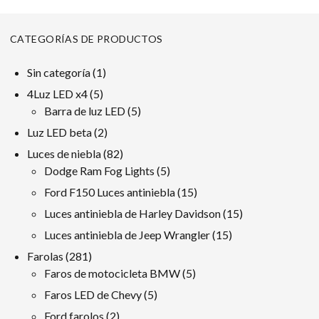
CATEGORÍAS DE PRODUCTOS
1
Sin categoría
1
producto
5
4Luz LED x4
5
productos
5
Barra de luz LED
5
productos
2
Luz LED beta
2
productos
82
Luces de niebla
82
productos
5
Dodge Ram Fog Lights
5
productos
15
Ford F150 Luces antiniebla
15
productos
15
Luces antiniebla de Harley Davidson
15
productos
15
Luces antiniebla de Jeep Wrangler
15
productos
281
Farolas
281
productos
5
Faros de motocicleta BMW
5
productos
5
Faros LED de Chevy
5
productos
2
Ford farolos
2