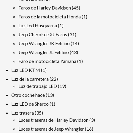
productos
45
Faros de Harley Davidson
45
productos
1
Faros de la motocicleta Honda
1
producto
1
Luz Led Husqvarna
1
producto
31
Jeep Cherokee XJ Faros
31
productos
14
Jeep Wrangler JK Fehlino
14
productos
43
Jeep Wrangler JL Fehlino
43
productos
1
Faro de motocicleta Yamaha
1
producto
1
Luz LED KTM
1
producto
22
Luz de la carretera
22
productos
19
Luz de trabajo LED
19
productos
13
Otro coche hace
13
productos
1
Luz LED de Sherco
1
producto
35
Luz trasera
35
productos
3
Luces traseras de Harley Davidson
3
productos
16
Luces traseras de Jeep Wrangler
16