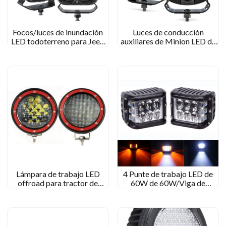
Focos/luces de inundación
Luces de conducción
LED todoterreno para Jeep
auxiliares de Minion LED de
Wrangler
Minion aprobado por
EMARK para camiones para
camiones
Lámpara de trabajo LED
4 Punte de trabajo LED de
offroad para tractor de
60W de 60W/Viga de
camiones
inundación para Jeep Off-
Road/Kenworth Tractor