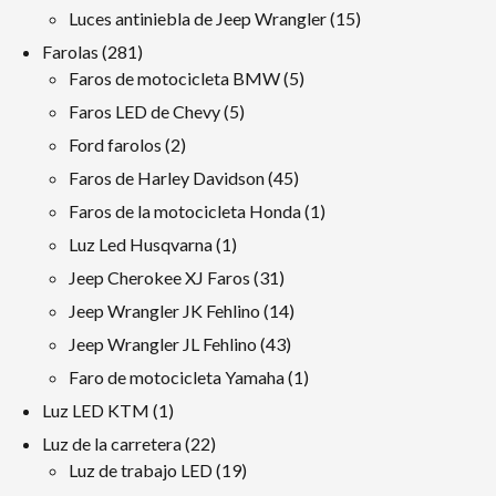
productos
15
Luces antiniebla de Jeep Wrangler
15
productos
281
Farolas
281
productos
5
Faros de motocicleta BMW
5
productos
5
Faros LED de Chevy
5
productos
2
Ford farolos
2
productos
45
Faros de Harley Davidson
45
productos
1
Faros de la motocicleta Honda
1
producto
1
Luz Led Husqvarna
1
producto
31
Jeep Cherokee XJ Faros
31
productos
14
Jeep Wrangler JK Fehlino
14
productos
43
Jeep Wrangler JL Fehlino
43
productos
1
Faro de motocicleta Yamaha
1
producto
1
Luz LED KTM
1
producto
22
Luz de la carretera
22
productos
19
Luz de trabajo LED
19
productos