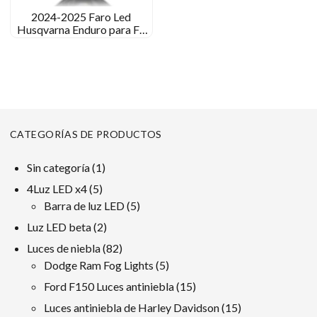
2024-2025 Faro Led
Husqvarna Enduro para FE
501 450 350 250 EL 125 150
250 300 701
CATEGORÍAS DE PRODUCTOS
1
Sin categoría
1
producto
5
4Luz LED x4
5
productos
5
Barra de luz LED
5
productos
2
Luz LED beta
2
productos
82
Luces de niebla
82
productos
5
Dodge Ram Fog Lights
5
productos
15
Ford F150 Luces antiniebla
15
productos
15
Luces antiniebla de Harley Davidson
15