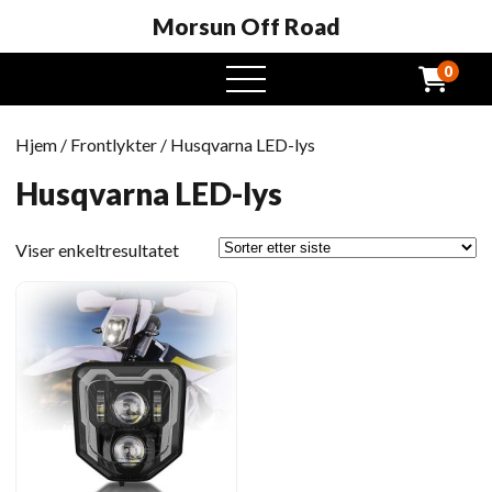
Morsun Off Road
0
Åpen
meny
Hjem
/
Frontlykter
/ Husqvarna LED-lys
Husqvarna LED-lys
Viser enkeltresultatet