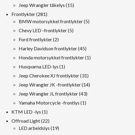
Produkter
15
Jeep Wrangler tåkelys
15
Produkter
281
Frontlykter
281
Produkter
5
BMW motorsykkel frontlykter
5
Produkter
5
Chevy LED -frontlykter
5
Produkter
2
Ford frontlykter
2
Produkter
45
Harley Davidson frontlykter
45
Produkter
1
Honda motorsykkel frontlykter
1
produkt
1
Husqvarna LED-lys
1
produkt
31
Jeep Cherokee XJ frontlykter
31
Produkter
14
Jeep Wrangler JK -frontlykter
14
Produkter
43
Jeep Wrangler JL frontlykter
43
Produkter
1
Yamaha Motorcycle -frontlys
1
produkt
1
KTM LED -lys
1
produkt
22
Offroad Light
22
Produkter
19
LED arbeidslys
19
Produkter