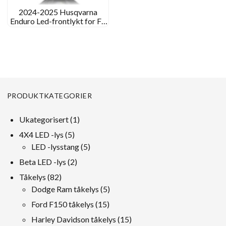
2024-2025 Husqvarna
Enduro Led-frontlykt for FE
501 450 350 250 DE 125
150 250 300 701
PRODUKTKATEGORIER
1
Ukategorisert
1
produkt
5
4X4 LED -lys
5
Produkter
5
LED -lysstang
5
Produkter
2
Beta LED -lys
2
Produkter
82
Tåkelys
82
Produkter
5
Dodge Ram tåkelys
5
Produkter
15
Ford F150 tåkelys
15
Produkter
15
Harley Davidson tåkelys
15