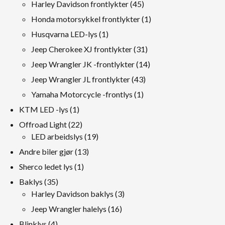
Produkter
45
Harley Davidson frontlykter
45
Produkter
1
Honda motorsykkel frontlykter
1
produkt
1
Husqvarna LED-lys
1
produkt
31
Jeep Cherokee XJ frontlykter
31
Produkter
14
Jeep Wrangler JK -frontlykter
14
Produkter
43
Jeep Wrangler JL frontlykter
43
Produkter
1
Yamaha Motorcycle -frontlys
1
produkt
1
KTM LED -lys
1
produkt
22
Offroad Light
22
Produkter
19
LED arbeidslys
19
Produkter
13
Andre biler gjør
13
Produkter
1
Sherco ledet lys
1
produkt
35
Baklys
35
Produkter
3
Harley Davidson baklys
3
Produkter
16
Jeep Wrangler halelys
16
Produkter
4
Blinklys
4