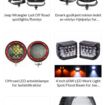
Jeep Wrangler Led Off Road
Emark godkjent minion ledet
spotlights/flomlys
av veislys Hjelpelys for
lastebiler
Offroad LED arbeidslampe
4 Inch 60W LED Work Light
for lastebiltraktor
Spot/Flood Beam for Jeep
Off-Road/Kenworth Tractor