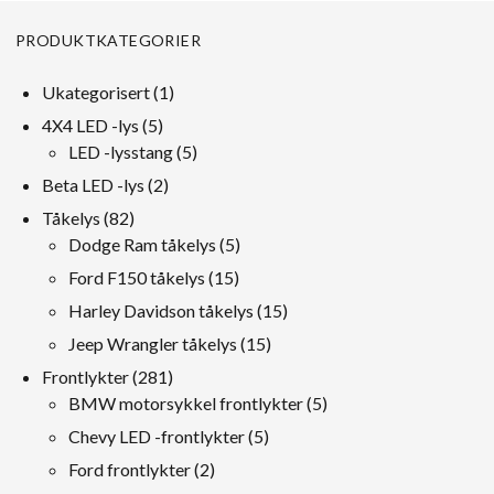
PRODUKTKATEGORIER
1
Ukategorisert
1
produkt
5
4X4 LED -lys
5
Produkter
5
LED -lysstang
5
Produkter
2
Beta LED -lys
2
Produkter
82
Tåkelys
82
Produkter
5
Dodge Ram tåkelys
5
Produkter
15
Ford F150 tåkelys
15
Produkter
15
Harley Davidson tåkelys
15
Produkter
15
Jeep Wrangler tåkelys
15
Produkter
281
Frontlykter
281
Produkter
5
BMW motorsykkel frontlykter
5
Produkter
5
Chevy LED -frontlykter
5
Produkter
2
Ford frontlykter
2