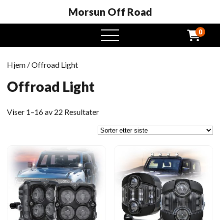
Morsun Off Road
0
Åpen
meny
Hjem
/ Offroad Light
Offroad Light
Sortert
Viser 1–16 av 22 Resultater
etter
siste