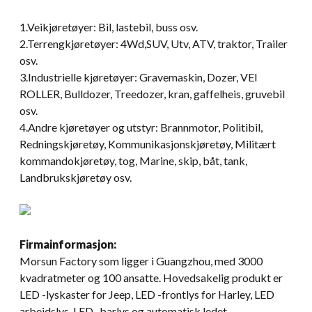
1.Veikjøretøyer: Bil, lastebil, buss osv.
2.Terrengkjøretøyer: 4Wd,SUV, Utv, ATV, traktor, Trailer
osv.
3.Industrielle kjøretøyer: Gravemaskin, Dozer, VEI
ROLLER, Bulldozer, Treedozer, kran, gaffelheis, gruvebil
osv.
4.Andre kjøretøyer og utstyr: Brannmotor, Politibil,
Redningskjøretøy, Kommunikasjonskjøretøy, Militært
kommandokjøretøy, tog, Marine, skip, båt, tank,
Landbrukskjøretøy osv.
Firmainformasjon:
Morsun Factory som ligger i Guangzhou, med 3000
kvadratmeter og 100 ansatte. Hovedsakelig produkt er
LED -lyskaster for Jeep, LED -frontlys for Harley, LED
arbeidslys, LED -barlys og automatisk ledet