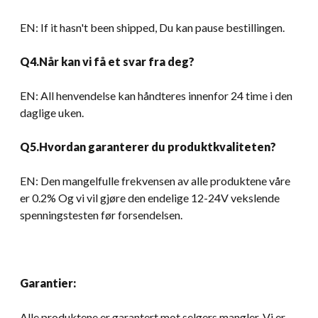
EN:
If it hasn't been shipped
, Du kan pause bestillingen.
Q4.Når kan vi få et svar fra deg?
EN: All henvendelse kan håndteres innenfor 24 time i den
daglige uken.
Q5.Hvordan garanterer du produktkvaliteten?
EN: Den mangelfulle frekvensen av alle produktene våre
er 0.2% Og vi vil gjøre den endelige 12-24V vekslende
spenningstesten før forsendelsen.
Garantier:
Alle produktene er garantert mot selgers mangler. Vi er