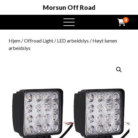
Morsun Off Road
0
Åpen
meny
Hjem
/
Offroad Light
/
LED arbeidslys
/ Høyt lumen
arbeidslys