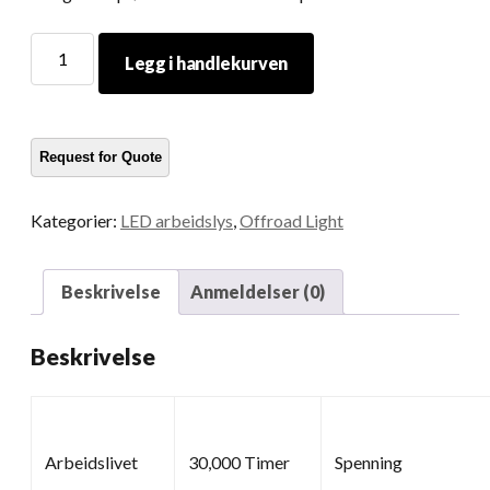
Høyt
Legg i handlekurven
lumen
arbeidslys
mengde
Kategorier:
LED arbeidslys
,
Offroad Light
Beskrivelse
Anmeldelser (0)
Beskrivelse
Arbeidslivet
30,000 Timer
Spenning