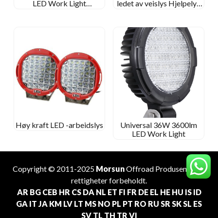
LED Work Light
ledet av veislys Hjelpelys
Spot/Flood Beam Square
for lastebiler
Work Lamp for Off-Road
Høy kraft LED -arbeidslys
Universal 36W 3600lm
LED Work Light
Copyright © 2011-2025
Morsun
Offroad
Produsent
. Alle
rettigheter forbeholdt.
AR
BG
CEB
HR
CS
DA
NL
ET
FI
FR
DE
EL
HE
HU
IS
ID
GA
IT
JA
KM
LV
LT
MS
NO
PL
PT
RO
RU
SR
SK
SL
ES
SV
TL
TH
TR
VI