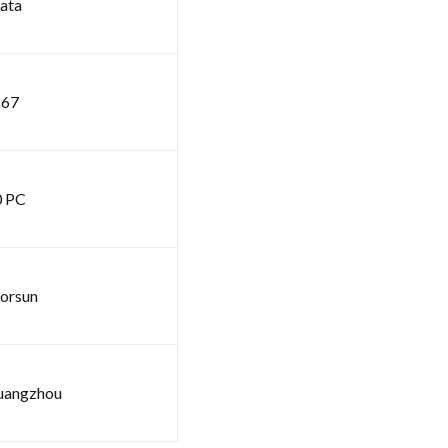
lata
 67
0 PC
orsun
uangzhou