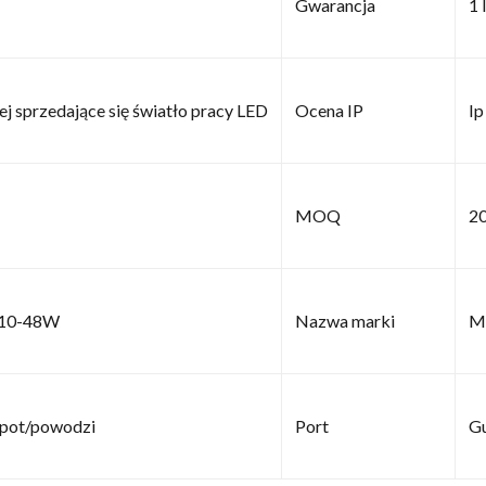
Gwarancja
1 
ej sprzedające się światło pracy LED
Ocena IP
Ip
MOQ
2
10-48W
Nazwa marki
M
spot/powodzi
Port
G