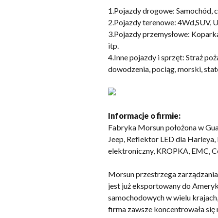
1.Pojazdy drogowe: Samochód, ci
2.Pojazdy terenowe: 4Wd,SUV, UT
3.Pojazdy przemysłowe: Kopark
itp.
4.Inne pojazdy i sprzęt: Straż p
dowodzenia, pociąg, morski, statek
Informacje o firmie:
Fabryka Morsun położona w Guan
Jeep, Reflektor LED dla Harleya
elektroniczny, KROPKA, EMC, C
Morsun przestrzega zarządzania 
jest już eksportowany do Ameryki
samochodowych w wielu krajach, 
firma zawsze koncentrowała się n