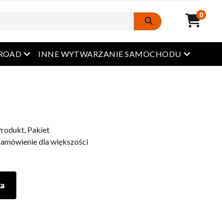
0
Otwarte menu
Otwarte 
FROAD
INNE WYTWARZANIE SAMOCHODU
rodukt, Pakiet
amówienie dla większości
ka