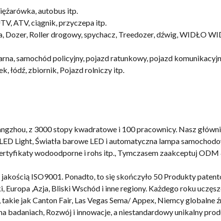
ężarówka, autobus itp.
V, ATV, ciągnik, przyczepa itp.
a, Dozer, Roller drogowy, spychacz, Treedozer, dźwig, WIDŁO 
ożarna, samochód policyjny, pojazd ratunkowy, pojazd komunikacy
, łódź, zbiornik, Pojazd rolniczy itp.
gzhou, z 3000 stopy kwadratowe i 100 pracownicy. Nasz głównie
, LED Light, Światła barowe LED i automatyczna lampa samochodo
ertyfikaty wodoodporne i rohs itp., Tymczasem zaakceptuj ODM
jakością ISO9001. Ponadto, to się skończyło 50 Produkty patent
, Europa ,Azja, Bliski Wschód i inne regiony. Każdego roku uczę
takie jak Canton Fair, Las Vegas Sema/ Appex, Niemcy globalne źr
a badaniach, Rozwój i innowacje, a niestandardowy unikalny produ