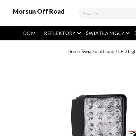
Morsun Off Road
Szukaj
Otwarte menu
Otw
DOM
REFLEKTORY
ŚWIATŁA MGŁY
Dom
/
Światło offroad
/
LED Lig