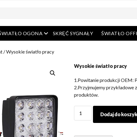
arte menu
Otwarte menu
ŚWIATŁO OGONA
SKRĘĆ SYGNAŁY
ŚWIATŁO OF
ht
/ Wysokie światło pracy
Wysokie światło pracy
1.Powitanie produkcji OEM: P
2.Przyjmujemy przykładowe z
produktów.
Wysokie
Dodaj do koszy
światło
pracy
ilość