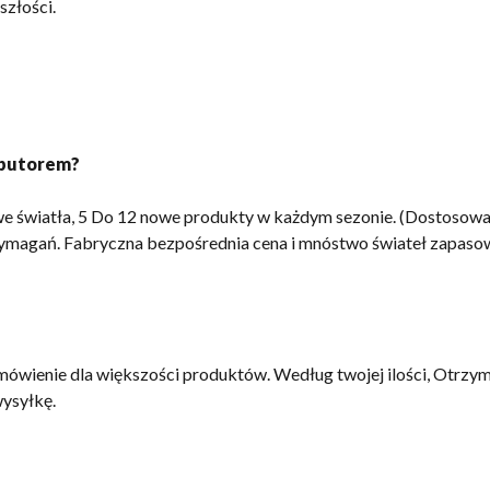
szłości.
rybutorem?
e światła, 5 Do 12 nowe produkty w każdym sezonie. (Dostosowana
ymagań. Fabryczna bezpośrednia cena i mnóstwo świateł zapasowy
wienie dla większości produktów. Według twojej ilości, Otrzym
wysyłkę.