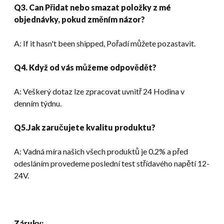
Q3. Can Přidat nebo smazat položky z mé
objednávky, pokud změním názor?
A:
If it hasn't been shipped
, Pořadí můžete pozastavit.
Q4. Když od vás můžeme odpovědět?
A: Veškerý dotaz lze zpracovat uvnitř 24 Hodina v
denním týdnu.
Q5.Jak zaručujete kvalitu produktu?
A: Vadná míra našich všech produktů je 0.2% a před
odesláním provedeme poslední test střídavého napětí 12-
24V.
Záruky: