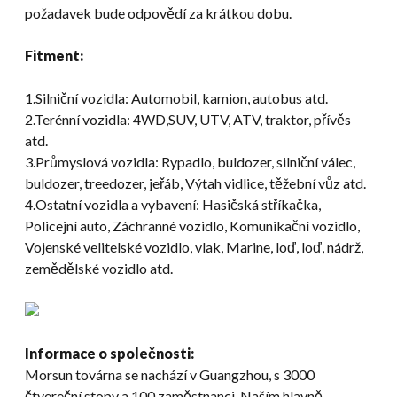
požadavek bude odpovědí za krátkou dobu.
Fitment:
1.Silniční vozidla: Automobil, kamion, autobus atd.
2.Terénní vozidla: 4WD,SUV, UTV, ATV, traktor, přívěs
atd.
3.Průmyslová vozidla: Rypadlo, buldozer, silniční válec,
buldozer, treedozer, jeřáb, Výtah vidlice, těžební vůz atd.
4.Ostatní vozidla a vybavení: Hasičská stříkačka,
Policejní auto, Záchranné vozidlo, Komunikační vozidlo,
Vojenské velitelské vozidlo, vlak, Marine, loď, loď, nádrž,
zemědělské vozidlo atd.
Informace o společnosti:
Morsun továrna se nachází v Guangzhou, s 3000
čtvereční stopy a 100 zaměstnanci. Naším hlavně