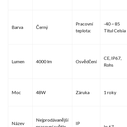
Pracovní
-40 ~ 85
Barva
Černý
teplota:
Titul Celsia
CE, IP67,
Lumen
4000 lm
Osvědčení
Rohs
Moc
48W
Záruka
1 roky
Nejprodávanější
Název
IP
pracovní světlo
Ip 67