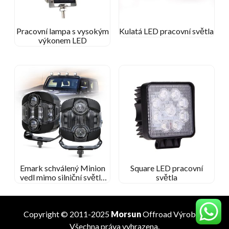
Pracovní lampa s vysokým
Kulatá LED pracovní světla
výkonem LED
Emark schválený Minion
Square LED pracovní
vedl mimo silniční světla
světla
pomocná hnací světla pro
nákladní automobily
Copyright © 2011-2025
Morsun
Offroad
Výrobce
.
Všechna práva vyhrazena.