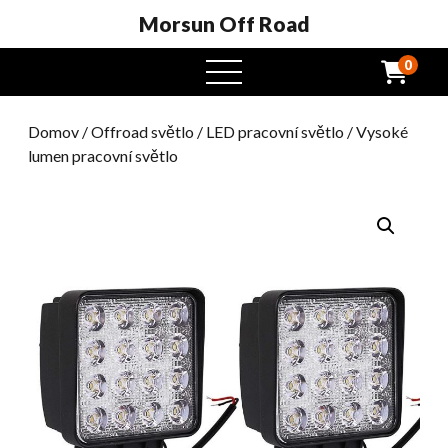
Morsun Off Road
0
Otevřená
nabídka
Domov
/
Offroad světlo
/
LED pracovní světlo
/ Vysoké
lumen pracovní světlo