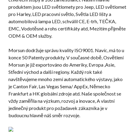
produktem jsou LED světlomety pro Jeep, LED světlomet
pro Harley, LED pracovní světlo, Světla LED lišty a
automobilová lampa LED, schválil CE, E-trh, TEČKA,
EMC, Vodotěsné a rohs certifikáty atd, Mezitím přijměte
ODM & OEM služby.
Morsun dodržuje správu kvality ISO9001. Navíc, má to u
konce 50 Patenty produkty. V současné době, Osvětlení
Morsun je již exportováno do Ameriky, Evropa ,Asie,
Střední východ a další regiony. Každý rok také
navštěvujeme mnoho zemí automatického výstavy, jako
je Canton Fair, Las Vegas Sema/ AppEx, Německo
Frankfurt a HK globální zdroje atd. Naše společnost se
vždy zaměřila na výzkum, rozvoj a inovace, A vlastní
jedinečný produkt pro požadavek zákazníka je v
budoucnu hlavně náš směr rozvoje.