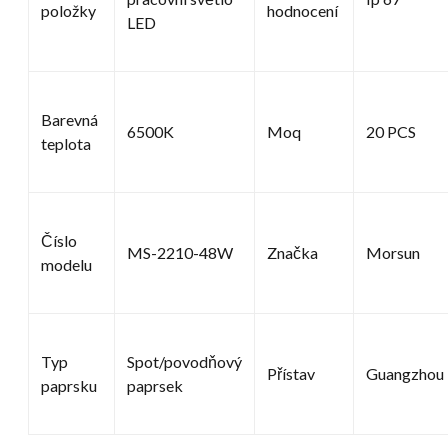
položky
hodnocení
LED
Barevná
6500K
Moq
20 PCS
teplota
Číslo
MS-2210-48W
Značka
Morsun
modelu
Typ
Spot/povodňový
Přístav
Guangzhou
paprsku
paprsek