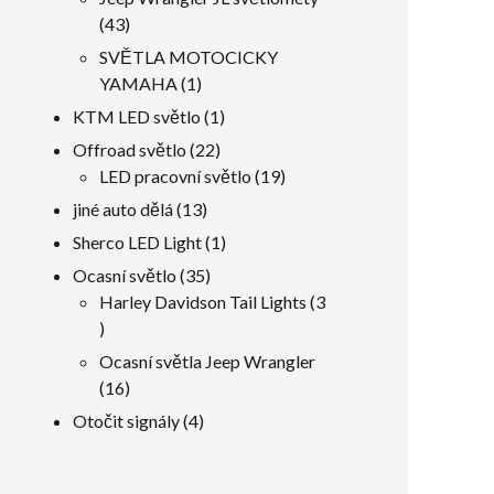
43
43
produkty
SVĚTLA MOTOCICKY
1
YAMAHA
1
produkt
1
KTM LED světlo
1
produkt
22
Offroad světlo
22
produkty
19
LED pracovní světlo
19
produkty
13
jiné auto dělá
13
produkty
1
Sherco LED Light
1
produkt
35
Ocasní světlo
35
produkty
Harley Davidson Tail Lights
3
3
produkty
Ocasní světla Jeep Wrangler
16
16
produkty
4
Otočit signály
4
produkty