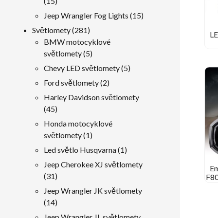
15
15
produkty
15
Jeep Wrangler Fog Lights
15
produkty
281
Světlomety
281
LE
produkty
BMW motocyklové
5
světlomety
5
produkty
5
Chevy LED světlomety
5
produkty
2
Ford světlomety
2
produkty
Harley Davidson světlomety
45
45
produkty
Honda motocyklové
1
světlomety
1
produkt
1
Led světlo Husqvarna
1
produkt
Jeep Cherokee XJ světlomety
E
31
31
F80
B
produkty
Jeep Wrangler JK světlomety
F
14
14
produkty
Jeep Wrangler JL světlomety