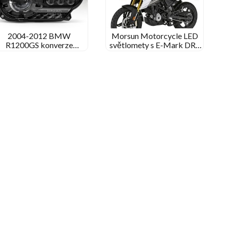
2004-2012 BMW
Morsun Motorcycle LED
R1200GS konverze
světlomety s E-Mark DRL
větlometů BMW R 1200
pro BMW G310GS 2018-
GS Adventure Světří
2021 G310R 2016-2021
upgrade