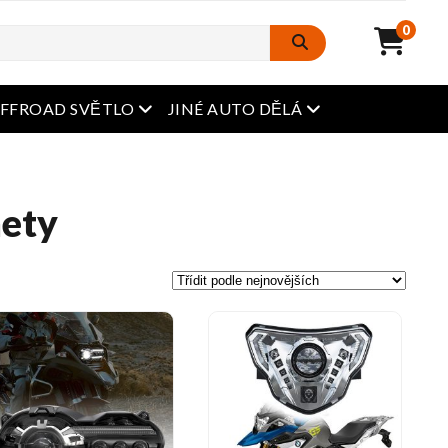
0
Otevřená nabídka
Otevřená nabídka
FFROAD SVĚTLO
JINÉ AUTO DĚLÁ
ety