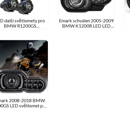
D další světlomety pro
Emark schválen 2005-2009
BMW R1200GS
BMW K1200R LED LED
integrované s
LED 2010-2013 BMW
s
povodněmi/bodovými
K1300R LED LED
světly
mark 2008-2018 BMW
0GS LED světlomet pro
MW F700GS F650GS
800GS dobrodružství