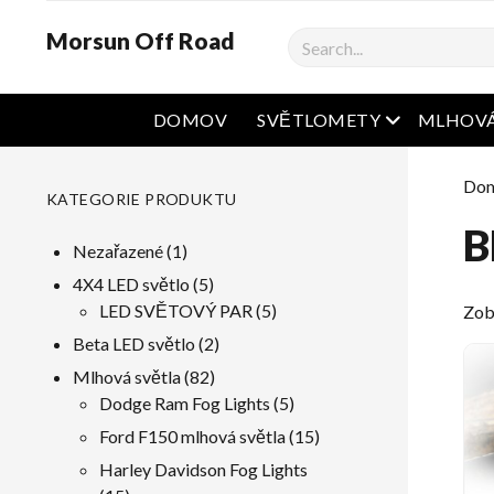
Morsun Off Road
Vyhledávání
Otevřená na
DOMOV
SVĚTLOMETY
MLHOVÁ
Do
KATEGORIE PRODUKTU
B
1
Nezařazené
1
produkt
5
4X4 LED světlo
5
produkty
5
LED SVĚTOVÝ PAR
5
Zob
produkty
2
Beta LED světlo
2
produkty
82
Mlhová světla
82
produkty
5
Dodge Ram Fog Lights
5
produkty
15
Ford F150 mlhová světla
15
produkty
Harley Davidson Fog Lights