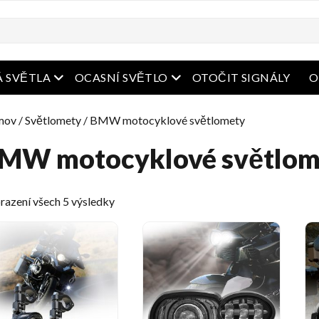
bídka
Otevřená nabídka
Otevřená nabídka
 SVĚTLA
OCASNÍ SVĚTLO
OTOČIT SIGNÁLY
O
mov
/
Světlomety
/ BMW motocyklové světlomety
MW motocyklové světlom
Tříděno
razení všech 5 výsledky
podle
nejnovějších