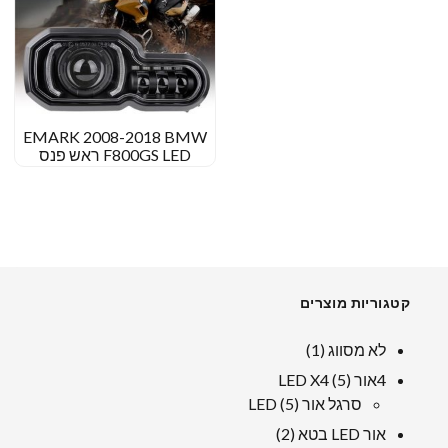
EMARK 2008-2018 BMW
F800GS LED ראש פנס
להרפתקאות BMW F700GS
F650GS F800GS
קטגוריות מוצרים
1
לא מסווג
1
מוּצָר
5
4אור LED X4
5
מוצרים
5
סרגל אור LED
5
מוצרים
2
אור LED בטא
2