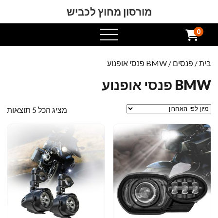
מורסון מחוץ לכביש
0
תפריט
פתוח
בַּיִת
/
פנסים
/ BMW פנסי אופנוע
BMW פנסי אופנוע
ממו
מציג הכל 5 תוצאות
לפי
הא