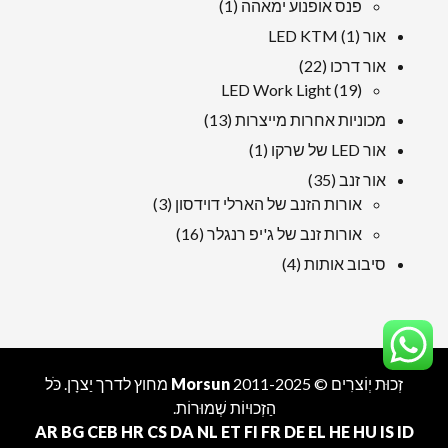
1
פנס אופנוע ימאהה
1
מוּצָר
1
אור LED KTM
1
מוּצָר
22
אור דרכו
22
19
מוצרים
LED Work Light
19
מוצרים
13
מכוניות אחרות מייצרות
13
מוצרים
1
אור LED של שרקו
1
מוּצָר
35
אור זנב
35
מוצרים
3
אורות הזנב של הארלי דוידסון
3
מוצרים
16
אורות זנב של ג'יפ רנגלר
16
מוצרים
4
סיבוב אותות
4
מוצרים
זְכוּת יְוֹצרִים © 2011-2025
Morsun
מחוץ לדרך
יַצרָן
. כֹּל
הַזְכוּיוֹת שְׁמוּרוֹת.
AR
BG
CEB
HR
CS
DA
NL
ET
FI
FR
DE
EL
HE
HU
IS
ID