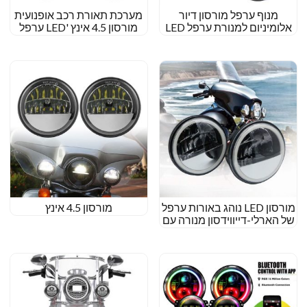
מנוף ערפל מורסון דיור
מערכת תאורת רכב אופנועית
אלומיניום למנורת ערפל LED
מורסון 4.5 אינץ 'LED ערפל
לאופנוע
האור האור להרלי אלקטרה
גליד Ultra Classic
מורסון LED נוהג באורות ערפל
מורסון 4.5 אינץ
של הארלי-דייווידסון מנורה עם
עיני מלאך DRL