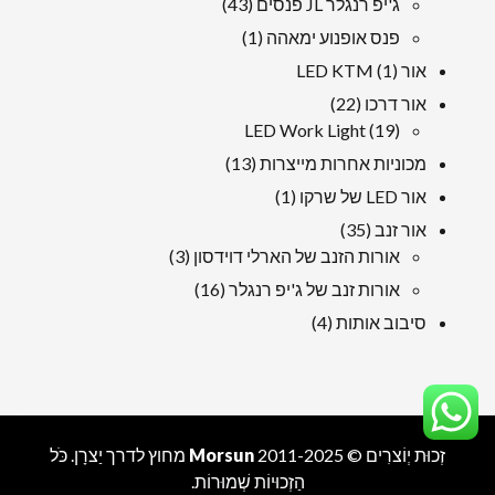
43
ג'יפ רנגלר JL פנסים
43
מוצרים
1
פנס אופנוע ימאהה
1
מוּצָר
1
אור LED KTM
1
מוּצָר
22
אור דרכו
22
19
מוצרים
LED Work Light
19
מוצרים
13
מכוניות אחרות מייצרות
13
מוצרים
1
אור LED של שרקו
1
מוּצָר
35
אור זנב
35
מוצרים
3
אורות הזנב של הארלי דוידסון
3
מוצרים
16
אורות זנב של ג'יפ רנגלר
16
מוצרים
4
סיבוב אותות
4
מוצרים
זְכוּת יְוֹצרִים © 2011-2025
Morsun
מחוץ לדרך
יַצרָן
. כֹּל
הַזְכוּיוֹת שְׁמוּרוֹת.