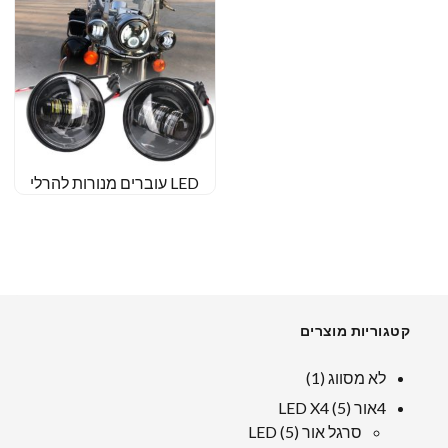
LED עוברים מנורות להרלי
קטגוריות מוצרים
1
לא מסווג
1
מוּצָר
5
4אור LED X4
5
מוצרים
5
סרגל אור LED
5