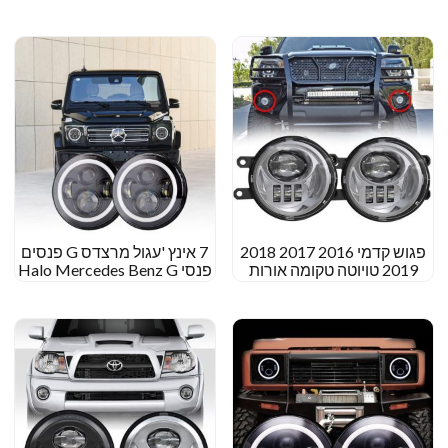
FLD112 4×6 פנסי מקרן LED
המרה של פנסי פנסים לאחר
השוק
פגוש קדמי 2016 2017 2018
7 אינץ 'עגול מרצדס G פנסים
2019 טויוטה טקומה אורות
פנסי Halo Mercedes Benz G
ערפל LED
Class Flinkts Headerse