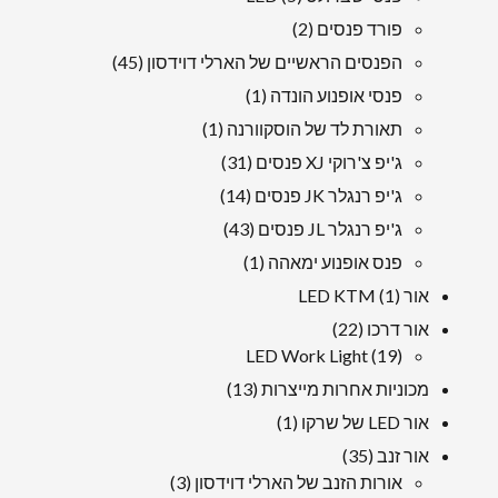
מוצרים
2
פורד פנסים
2
מוצרים
45
הפנסים הראשיים של הארלי דוידסון
45
מוצרים
1
פנסי אופנוע הונדה
1
מוּצָר
1
תאורת לד של הוסקוורנה
1
מוּצָר
31
ג'יפ צ'רוקי XJ פנסים
31
מוצרים
14
ג'יפ רנגלר JK פנסים
14
מוצרים
43
ג'יפ רנגלר JL פנסים
43
מוצרים
1
פנס אופנוע ימאהה
1
מוּצָר
1
אור LED KTM
1
מוּצָר
22
אור דרכו
22
19
מוצרים
LED Work Light
19
מוצרים
13
מכוניות אחרות מייצרות
13
מוצרים
1
אור LED של שרקו
1
מוּצָר
35
אור זנב
35
מוצרים
3
אורות הזנב של הארלי דוידסון
3