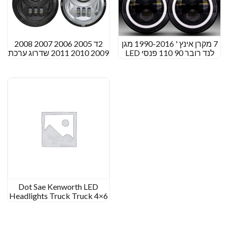
7 מקרן אינץ ' 1990-2016 מגן
2ד 2005 2006 2007 2008
לנד רובר 90 110 פנסי LED
2009 2010 2011 שדרוג ערכת
משדרג את Landrover
אורות ערפל של טויוטה
טאקומה LED
Dot Sae Kenworth LED
Headlights Truck Truck 4×6
פנסי LED אינץ 'לקנוורת' T400
T600 T800 W900B W900L