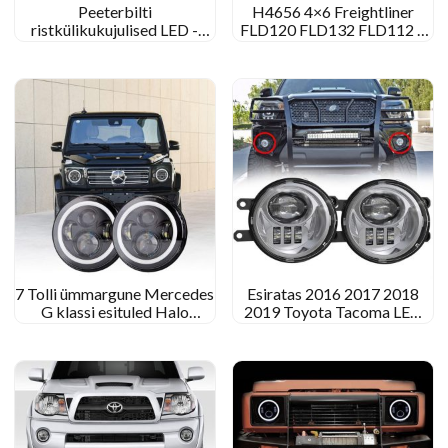
Peeterbilti
H4656 4×6 Freightliner
ristkülikukujulised LED -
FLD120 FLD132 FLD112 4
esituled 379 378 357
esituled×6 LED -projektori
Peterbilt 379 Järelturu
esituled
esitulede ümberehitamine
7 Tolli ümmargune Mercedes
Esiratas 2016 2017 2018
G klassi esituled Halo
2019 Toyota Tacoma LED
Mercedes Benz G Class LED
udutuled
-esitulede asendamine