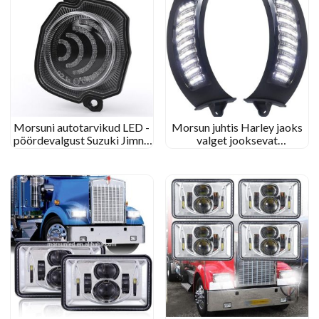
Morsuni autotarvikud LED -
Morsun juhtis Harley jaoks
pöördevalgust Suzuki Jimny
valget jooksevat
jaoks 2018 2019 2020 E-
merevaigukollane
margi merevaik
Singalvalgust- Davidsoni tee
libisemine 2015+