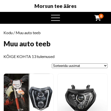
Morsun tee ääres
0
avatud
menüü
Kodu
/ Muu auto teeb
Muu auto teeb
Sorteeritud
KÕIGE KOHTA 13 tulemused
uusim