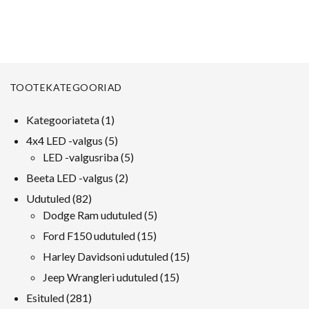
T400 T600 T800 W900B
W900L
TOOTEKATEGOORIAD
1
Kategooriateta
1
toode
5
4x4 LED -valgus
5
tooted
5
LED -valgusriba
5
tooted
2
Beeta LED -valgus
2
tooted
82
Udutuled
82
tooted
5
Dodge Ram udutuled
5
tooted
15
Ford F150 udutuled
15
tooted
15
Harley Davidsoni udutuled
15
tooted
15
Jeep Wrangleri udutuled
15
tooted
281
Esituled
281