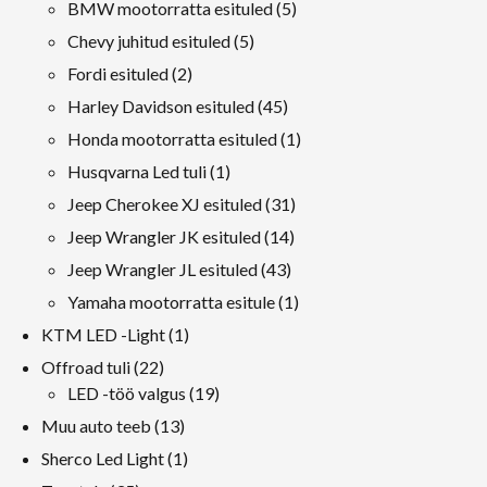
tooted
5
BMW mootorratta esituled
5
tooted
5
Chevy juhitud esituled
5
tooted
2
Fordi esituled
2
tooted
45
Harley Davidson esituled
45
tooted
1
Honda mootorratta esituled
1
toode
1
Husqvarna Led tuli
1
toode
31
Jeep Cherokee XJ esituled
31
tooted
14
Jeep Wrangler JK esituled
14
tooted
43
Jeep Wrangler JL esituled
43
tooted
1
Yamaha mootorratta esitule
1
toode
1
KTM LED -Light
1
toode
22
Offroad tuli
22
tooted
19
LED -töö valgus
19
tooted
13
Muu auto teeb
13
tooted
1
Sherco Led Light
1
toode