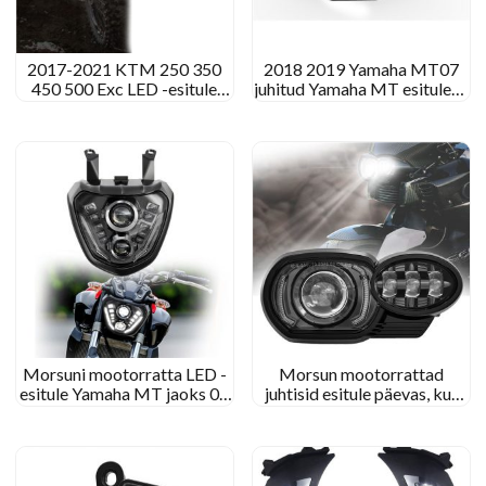
2017-2021 KTM 250 350
2018 2019 Yamaha MT07
450 500 Exc LED -esitule
juhitud Yamaha MT esitulede
KTM 690 SMC R LED -
uuendamine 09 Fz 09 MT09
esitule Dirtbike 125 Sxf
FZ09 2014 2015 2016
Morsuni mootorratta LED -
Morsun mootorrattad
esitule Yamaha MT jaoks 07
juhtisid esitule päevas, kus
Fz 07 MT07 MT-07 Fz-07
päevas töötab 2005-2009
2014+ DRL tulede projektor
BMW K1200R K1300R