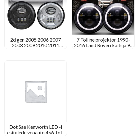
2d gen 2005 2006 2007
7 Tolline projektor 1990-
2008 2009 2010 2011
2016 Land Roveri kaitsja 90
Toyota Tacoma LED
110 LED -i esituled Uuenda
udutulede komplekt uuendus
Landrover
Dot Sae Kenworth LED -i
esitulede veoauto 4×6 Tolli
LED -esituled Kenworth