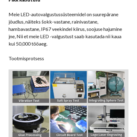
Meie LED-autovalgustussüsteemidel on suurepärane
jõudlus, näiteks šokk-vastane, rainivastane,
hambavastane, IP67 veekindel kiirus, soojuse hajumine
jne, Nii et meie LED -valgustust saab kasutada nii kaua
kui 50,000 tööaeg.
Tootmisprotsess