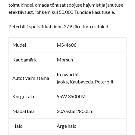
tolmukindel, omada tõhusat soojuse hajumist ja jahutuse
efektiivsust, rohkem kui 50,000 Tundide kasutusele.
Peterbilti spetsifikatsioon 379 Järelturu esituled
Mudel
MS-4686
Kaubamärk
Morsun
Kenworthi
Autot valmistama
jaoks, Kaubavedu, Peterbilt
Kõrge tala
55W 3500LM
Madal tala
30Aastal 2800Lm
Halo
Ärge halo