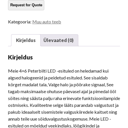
esituled
379
378
Kategooria:
Muu auto teeb
357
Peterbilt
379
Kirjeldus
Ülevaated (0)
Järelturu
esitulede
Kirjeldus
ümberehitamine
kogus
Meie 4×6 Peterbilti LED -esituled on heledamad kui
algsed halogeenid ja peidetud esituled. See sisaldab
kõrget madalat tala, Valge halo ja pöörake signaal, See
tagab maksimaalse ohutuse päevasel ajal ja pimedal ööl
sõites ning säästa palju raha erinevate funktsioonilampide
ostmiseks. Kvaliteetne selge lääts parandab valgustust ja
pakub ideaalselt sisemistele valguskiiredele kaitset ning
annab teile uue sõiduvalgustuskogemuse. Meie LED -
esituled on mõeldud veekindlaks, löögikindel ja