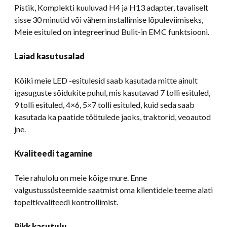
Pistik, Komplekti kuuluvad H4 ja H13 adapter, tavaliselt
sisse 30 minutid või vähem installimise lõpuleviimiseks,
Meie esituled on integreerinud Bulit-in EMC funktsiooni.
Laiad kasutusalad
Kõiki meie LED -esitulesid saab kasutada mitte ainult
igasuguste sõidukite puhul, mis kasutavad 7 tolli esituled,
9 tolli esituled, 4×6, 5×7 tolli esituled, kuid seda saab
kasutada ka paatide töötulede jaoks, traktorid, veoautod
jne.
Kvaliteedi tagamine
Teie rahulolu on meie kõige mure. Enne
valgustussüsteemide saatmist oma klientidele teeme alati
topeltkvaliteedi kontrollimist.
Pikk kasutulu