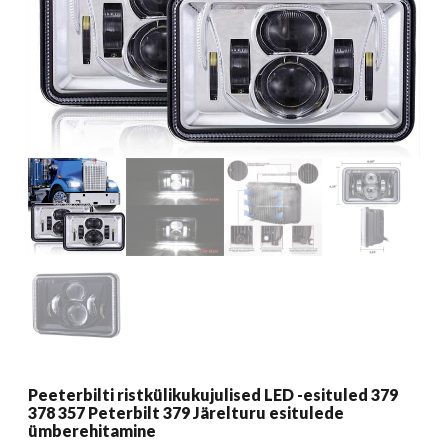
Peeterbilti ristkülikukujulised LED -esituled 379
378 357 Peterbilt 379 Järelturu esitulede
ümberehitamine