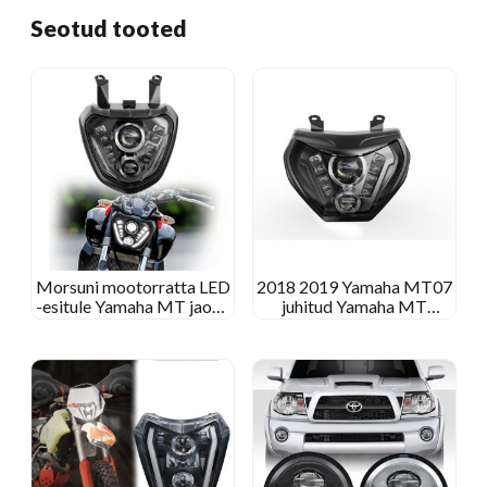
Seotud tooted
Morsuni mootorratta LED
2018 2019 Yamaha MT07
-esitule Yamaha MT jaoks
juhitud Yamaha MT
07 Fz 07 MT07 MT-07 Fz-
esitulede uuendamine 09
07 2014+ DRL tulede
Fz 09 MT09 FZ09 2014
projektor
2015 2016