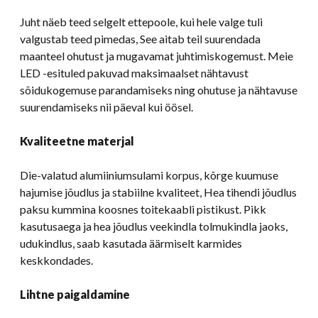
Juht näeb teed selgelt ettepoole, kui hele valge tuli
valgustab teed pimedas, See aitab teil suurendada
maanteel ohutust ja mugavamat juhtimiskogemust. Meie
LED -esituled pakuvad maksimaalset nähtavust
sõidukogemuse parandamiseks ning ohutuse ja nähtavuse
suurendamiseks nii päeval kui öösel.
Kvaliteetne materjal
Die-valatud alumiiniumsulami korpus, kõrge kuumuse
hajumise jõudlus ja stabiilne kvaliteet, Hea tihendi jõudlus
paksu kummina koosnes toitekaabli pistikust. Pikk
kasutusaega ja hea jõudlus veekindla tolmukindla jaoks,
udukindlus, saab kasutada äärmiselt karmides
keskkondades.
Lihtne paigaldamine