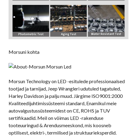
Morsuni kohta
Morsun Technology on LED -esitulede professionaalsed
tootjad ja tarnijad, Jeep Wrangleri udutuled tagatuled,
Harley Davidson ja palju muud. Järgime ISO9001:2000
Kvaliteedijuhtimissüsteemi standard, Enamikul meie
autovalgustussüsteemidest on CE, ROHS ja TUV
sertifikaadid. Meil on võimas LED -rakenduse
tooteuuringud & Arendusmeeskond, mis koosneb
optilisest, elektri-, termilised ja struktuurieksperdid.