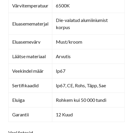
Värvitemperatuur
6500K
Die-valatud alumiiniumist
Eluasemematerjal
korpus
Eluasemevärv
Must/kroom
Läätse materiaal
Arvutis
Veekindel määr
Ip67
Sertifikaadid
Ip67, CE, Rohs, Täpp, Sae
Eluiga
Rohkem kui 50 000 tundi
Garantii
12 Kuud
Veel fotosid