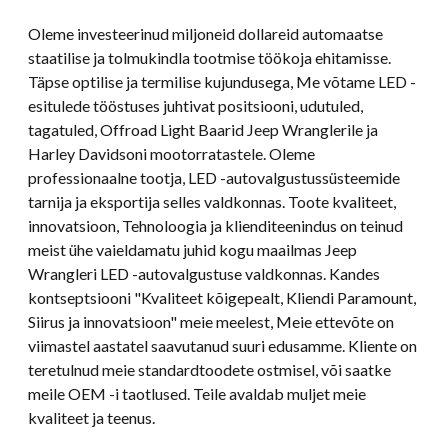
Oleme investeerinud miljoneid dollareid automaatse
staatilise ja tolmukindla tootmise töökoja ehitamisse.
Täpse optilise ja termilise kujundusega, Me võtame LED -
esitulede tööstuses juhtivat positsiooni, udutuled,
tagatuled, Offroad Light Baarid Jeep Wranglerile ja
Harley Davidsoni mootorratastele. Oleme
professionaalne tootja, LED -autovalgustussüsteemide
tarnija ja eksportija selles valdkonnas. Toote kvaliteet,
innovatsioon, Tehnoloogia ja klienditeenindus on teinud
meist ühe vaieldamatu juhid kogu maailmas Jeep
Wrangleri LED -autovalgustuse valdkonnas. Kandes
kontseptsiooni "Kvaliteet kõigepealt, Kliendi Paramount,
Siirus ja innovatsioon" meie meelest, Meie ettevõte on
viimastel aastatel saavutanud suuri edusamme. Kliente on
teretulnud meie standardtoodete ostmisel, või saatke
meile OEM -i taotlused. Teile avaldab muljet meie
kvaliteet ja teenus.