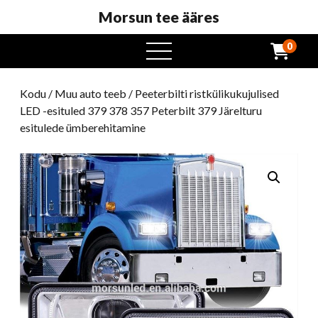
Morsun tee ääres
0
avatud
menüü
Kodu
/
Muu auto teeb
/ Peeterbilti ristkülikukujulised
LED -esituled 379 378 357 Peterbilt 379 Järelturu
esitulede ümberehitamine