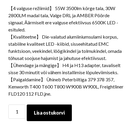
【4 valguse režiimid】 55W 3500lm kõrge tala, 30W
2800LM madal tala, Valge DRL ja AMBER Pöörde
signaal, Äärmiselt ere valguse efektiivsus 6500K LED -
esituled.
【Kvaliteetne】 Die-valatud alumiiniumsulami korpus,
stabiilne kvaliteet LED -kiibid, sisseehitatud EMC
funktsioon, veekindel, löögikindel ja tolmukindel, omada
tõhusat soojuse hajumist ja jahutuse efektiivsust.
【Ühendage ja mängige】 H4 ja H13 adapter, tavaliselt
sisse 30 minutit või vähem installimise lõpuleviimiseks.
【Paigaldamine】 Ühineb Peterbiltiga 379 378 357,
Kenworth T400 T600 T800 W900B W900L, Freightliner
FLD120 112 FLD,jne.
Peeterbilti
Lisa ostukorvi
ristkülikukujulised
LED
-