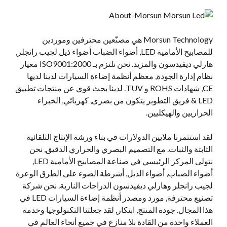
Morsun Technology هي مصنّعين محترفين وموردين
للمصابيح الأمامية LED, أضواء الضباب أضواء ذيل لجيب رانجلر,
هارلي ديفيدسون والمزيد. نحن نلتزم بـ ISO9001:2000 معيار
نظام إدارة الجودة, معظم أنظمة إضاءة السيارات لدينا لديها
CE, شهادات ROHS و TUV. لدينا بحث قوي عن منتجات تطبيق
LED & فريق التطوير يتكون من بصري, كهربائي, الخبراء
الحراريين والهيكليين.
لقد استثمرنا ملايين الدولارات في بناء ورشة الإنتاج التلقائية
الثابتة والثبات. مع التصميم البصري والحراري الدقيق, نحن
نتولى المركز الرئيسي في صناعة المصابيح الأمامية LED,
أضواء الضباب, أضواء الذيل, أشرطة الضوء على الطرق الوعرة
لجيب رانجلر وهارلي ديفيدسون الدراجات النارية. نحن شركة
تصنيع محترفة, مورد ومصدر أنظمة إضاءة السيارات LED في
هذا المجال. جودة المنتج, ابتكار, لقد جعلتنا التكنولوجيا وخدمة
العملاء واحدة من القادة بلا منازع في جميع أنحاء العالم في