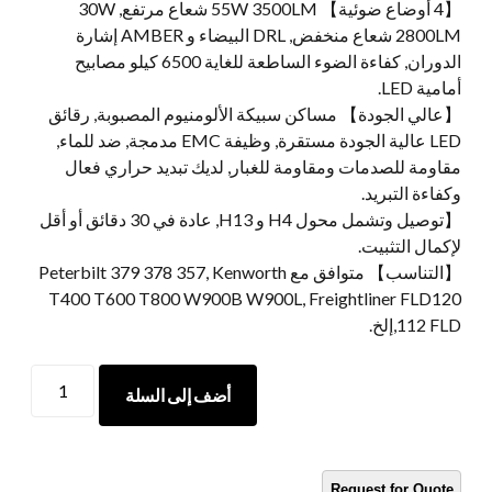
【4 أوضاع ضوئية】 55W 3500LM شعاع مرتفع, 30W
2800LM شعاع منخفض, DRL البيضاء و AMBER إشارة
الدوران, كفاءة الضوء الساطعة للغاية 6500 كيلو مصابيح
أمامية LED.
【عالي الجودة】 مساكن سبيكة الألومنيوم المصبوبة, رقائق
LED عالية الجودة مستقرة, وظيفة EMC مدمجة, ضد للماء,
مقاومة للصدمات ومقاومة للغبار, لديك تبديد حراري فعال
وكفاءة التبريد.
【توصيل وتشمل محول H4 و H13, عادة في 30 دقائق أو أقل
لإكمال التثبيت.
【التناسب】 متوافق مع Peterbilt 379 378 357, Kenworth
T400 T600 T800 W900B W900L, Freightliner FLD120
112 FLD,إلخ.
المصابيح
أضف إلى السلة
الأمامية
LED
مستطيلة
لبيتربيلت