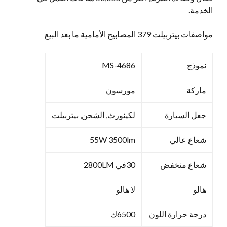
الخدمة.
مواصفات بيتربيلت 379 المصابيح الأمامية ما بعد البيع
نموذج
MS-4686
ماركة
مورسون
جعل السيارة
لكينورث, الشحن, بيتربيلت
شعاع عالي
55W 3500lm
شعاع منخفض
30في 2800LM
هالو
لا هالو
درجة حرارة اللون
6500ك