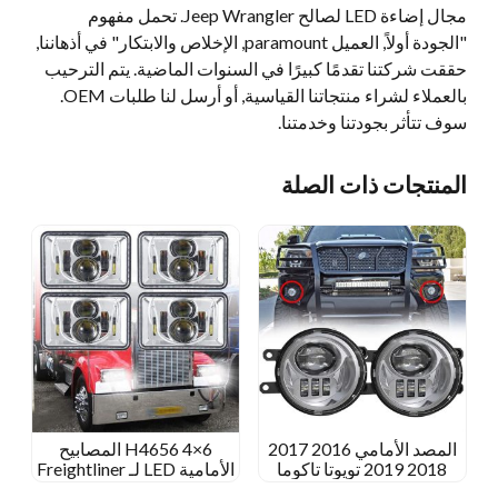
مجال إضاءة LED لصالح Jeep Wrangler. تحمل مفهوم
"الجودة أولاً, العميل paramount, الإخلاص والابتكار" في أذهاننا,
حققت شركتنا تقدمًا كبيرًا في السنوات الماضية. يتم الترحيب
بالعملاء لشراء منتجاتنا القياسية, أو أرسل لنا طلبات OEM.
سوف تتأثر بجودتنا وخدمتنا.
المنتجات ذات الصلة
المصد الأمامي 2016 2017
H4656 4×6 المصابيح
2018 2019 تويوتا تاكوما
الأمامية LED لـ Freightliner
مصابيح الضباب LED
FLD120 FLD132 FLD112