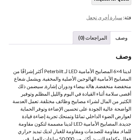
379
378
فئة:
سيارة أخرى تجعل
357
بيتربيلت
379
وصف
المراجعات (0)
تحويل
المصابيح
وصف
الأمامية
ما
لدينا 4×6 المصابيح الأمامية LED لـ Peterbilt أكثر إشراقًا من
بعد
المصابيح الأمامية الهالوجين الأصلية والمخفية. ويشمل شعاع
البيع
منخفضة منخفضة, هالة بيضاء ودوران إشارة, سيضمن ذلك
كمية
أقصى سلامة أثناء القيادة في اليوم والليل المظلم وتوفير
الكثير من المال لشراء مصابيح وظائف مختلفة. تعمل العدسة
الواضحة عالية الجودة على تحسين الإضاءة وتوفر الحماية
لعوارض الضوء الداخلي تمامًا وتمنحك تجربة إضاءة قيادة
جديدة. المصابيح الأمامية LED لدينا مصممة لتكون مقاومة
للماء, مقاومة للصدمات ومقاومة للغبار, لديك تبديد حراري
فعال وكفاءة التبريد, أكثر من 50,000 ساعات العمل في