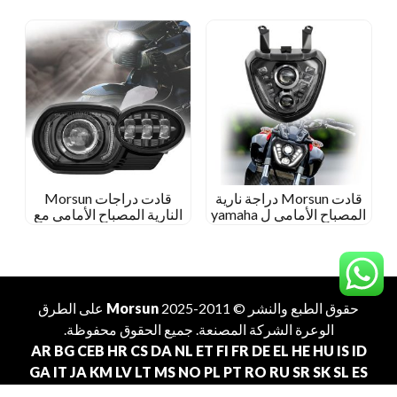
4×6 LED المصابيح الأمامية
جهاز العرض
قادت Morsun دراجة نارية
قادت دراجات Morsun
المصباح الأمامي ل yamaha
النارية المصباح الأمامي مع
mt 07 FZ 07 MT07 MT-07
تشغيل النهار ل 2005-2009
BMW K1200R K1300R
FZ-07 2014+ DRL Lights
Projector
حقوق الطبع والنشر © 2011-2025
Morsun
على الطرق
الوعرة
الشركة المصنعة
. جميع الحقوق محفوظة.
AR
BG
CEB
HR
CS
DA
NL
ET
FI
FR
DE
EL
HE
HU
IS
ID
GA
IT
JA
KM
LV
LT
MS
NO
PL
PT
RO
RU
SR
SK
SL
ES
SV
TL
TH
TR
VI