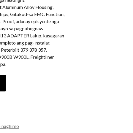
 Aluminum Alloy Housing,
hips, Gitukod-sa EMC Function,
-Proof, adunay episyente nga
kaayo sa pagpabugnaw.
H13 ADAPTER Lakip, kasagaran
ompleto ang pag-instalar.
eterbilt 379 378 357,
00B W900L, Freightliner
pa.
o naghimo