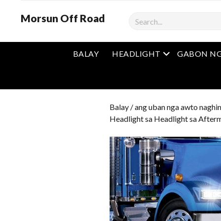
Morsun Off Road
Mangita
Open Menu
BALAY
HEADLIGHT
GABON NG
Balay
/
ang uban nga awto naghi
Headlight sa Headlight sa After