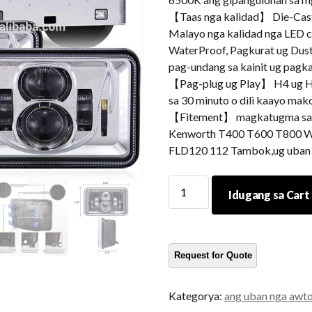
【Taas nga kalidad】 Die-Cast
Malayo nga kalidad nga LED c
WaterProof, Pagkurat ug Dust
pag-undang sa kainit ug pag
【Pag-plug ug Play】 H4 ug 
sa 30 minuto o dili kaayo mak
【Fitement】 magkatugma sa P
Kenworth T400 T600 T800 W9
FLD120 112 Tambok,ug uban 
Mga
Idugang sa Cart
talikala
nga
lead
headlight
alang
sa
Kategorya:
ang uban nga awt
pagpanagtudlo