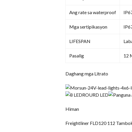
Ang rate sa waterproof
IP6
Mga sertipikasyon
IP67
LIFESPAN
Lab
Pasalig
12 
Daghang mga Litrato
Himan
Freightliner FLD120 112 Tambo