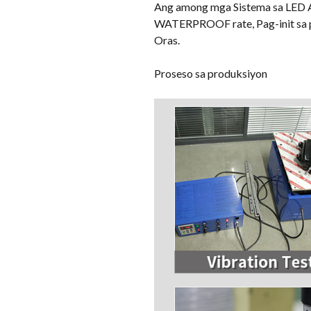
Ang among mga Sistema sa LED Au
WATERPROOF rate, Pag-init sa p
Oras.
Proseso sa produksiyon