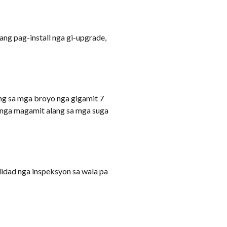
ang pag-install nga gi-upgrade,
ng sa mga broyo nga gigamit 7
b nga magamit alang sa mga suga
dad nga inspeksyon sa wala pa