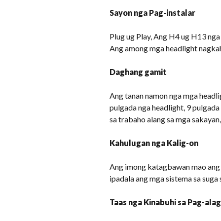
Sayon nga Pag-instalar
Plug ug Play, Ang H4 ug H13 nga 
Ang among mga headlight nagkah
Daghang gamit
Ang tanan namon nga mga headlig
pulgada nga headlight, 9 pulgada
sa trabaho alang sa mga sakayan,
Kahulugan nga Kalig-on
Ang imong katagbawan mao ang a
ipadala ang mga sistema sa suga
Taas nga Kinabuhi sa Pag-ala