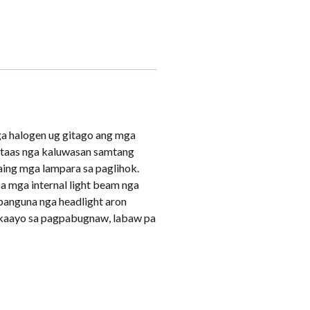
nga halogen ug gitago ang mga
ng taas nga kaluwasan samtang
laing mga lampara sa paglihok.
a mga internal light beam nga
panguna nga headlight aron
gkaayo sa pagpabugnaw, labaw pa