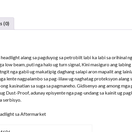
379
378
357
PEROBBILT
 (0)
379
Mga
Headlight
sa
adlight alang sa pagduyog sa petrobilt labi ka labi sa orihinal 
Headlight
nga low beam, puti nga halo ug turn signal, Kini masiguro ang labi
sa
tngit nga gabii ug makatipig daghang salapi aron mapalit ang lain
Aftermarket
nga lente nagpalambo sa pag-iilaw ug naghatag proteksyon alang s
kadaghanon
g-ong kasinatian sa suga sa pagmaneho. Gidisenyo ang among mga 
ug Dust-Proof, adunay episyente nga pag-undang sa kainit ug pa
a serbisyo.
adlight sa Aftermarket
4686