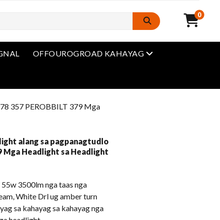
0
Open Menu
IGNAL
OFFOUROGROAD KAHAYAG
u
79 378 357 PEROBBILT 379 Mga
light alang sa pagpanagtudlo
 Mga Headlight sa Headlight
 55w 3500lm nga taas nga
am, White Drl ug amber turn
ayag sa kahayag sa kahayag nga
a headlight.