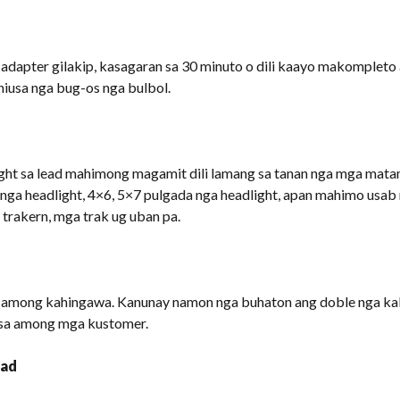
adapter gilakip, kasagaran sa 30 minuto o dili kaayo makompleto 
iusa nga bug-os nga bulbol.
ht sa lead mahimong magamit dili lamang sa tanan nga mga mata
 nga headlight, 4×6, 5×7 pulgada nga headlight, apan mahimo usa
 trakern, mga trak ug uban pa.
mong kahingawa. Kanunay namon nga buhaton ang doble nga kali
 sa among mga kustomer.
gad