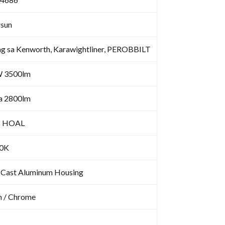
sun
ng sa Kenworth, Karawightliner, PEROBBILT
 3500lm
a 2800lm
I HOAL
0K
-Cast Aluminum Housing
m / Chrome