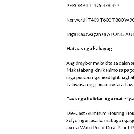
PEROBBILT 379 378 357
Kenworth T400 T600 T800 W900
Mga Kauswagan sa ATONG AUTO
Hataas nga kahayag
Ang drayber makakita sa dalan sa
Makatabang kini kanimo sa pagd
mga punoan nga headlight nagha
kaluwasan ug panan-aw sa adlaw 
Taas nga kalidad nga materya
Die-Cast Aluminum Houring Housi
Selyo ingon usa ka mabaga nga 
ayo sa WaterProof Dust-Proof, P