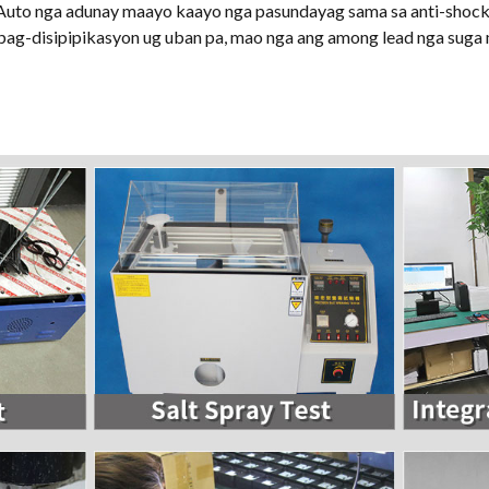
to nga adunay maayo kaayo nga pasundayag sama sa anti-shock, 
ag-disipipikasyon ug uban pa, mao nga ang among lead nga sug