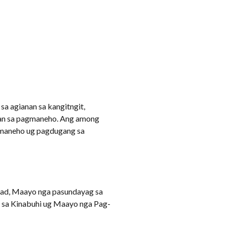
a agianan sa kangitngit,
ian sa pagmaneho. Ang among
gmaneho ug pagdugang sa
idad, Maayo nga pasundayag sa
 sa Kinabuhi ug Maayo nga Pag-