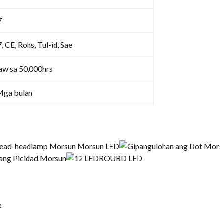
7
, CE, Rohs, Tul-id, Sae
aw sa 50,000hrs
Mga bulan
k