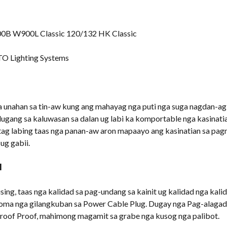
B W900L Classic 120/132 HK Classic
 Lighting Systems
 unahan sa tin-aw kung ang mahayag nga puti nga suga nagdan-ag s
ugang sa kaluwasan sa dalan ug labi ka komportable nga kasinat
tag labing taas nga panan-aw aron mapaayo ang kasinatian sa pa
ug gabii.
l
ng, taas nga kalidad sa pag-undang sa kainit ug kalidad nga kal
goma nga gilangkuban sa Power Cable Plug. Dugay nga Pag-alagad
roof Proof, mahimong magamit sa grabe nga kusog nga palibot.