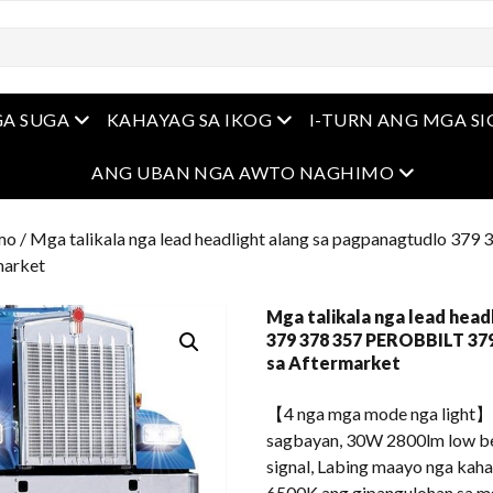
Open Menu
Open Menu
A SUGA
KAHAYAG SA IKOG
I-TURN ANG MGA S
Open Men
ANG UBAN NGA AWTO NAGHIMO
mo
/ Mga talikala nga lead headlight alang sa pagpanagtudlo 3
market
Mga talikala nga lead head
379 378 357 PEROBBILT 379
sa Aftermarket
【4 nga mga mode nga light】
sagbayan, 30W 2800lm low be
signal, Labing maayo nga kah
6500K ang gipangulohan sa mg