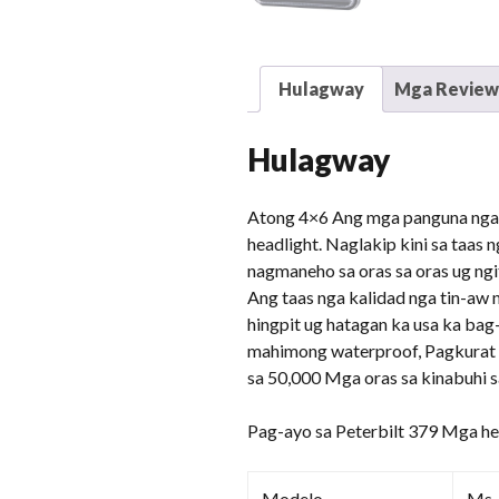
Hulagway
Mga Reviews
Hulagway
Atong 4×6 Ang mga panguna nga he
headlight. Naglakip kini sa taas 
nagmaneho sa oras sa oras ug ngi
Ang taas nga kalidad nga tin-aw 
hingpit ug hatagan ka usa ka ba
mahimong waterproof, Pagkurat 
sa 50,000 Mga oras sa kinabuhi s
Pag-ayo sa Peterbilt 379 Mga he
Modelo
Ms-