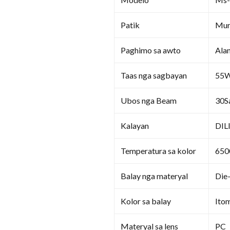
Patik
Mur
Paghimo sa awto
Ala
Taas nga sagbayan
55W
Ubos nga Beam
30S
Kalayan
DIL
Temperatura sa kolor
650
Balay nga materyal
Die
Kolor sa balay
Ito
Materyal sa lens
PC