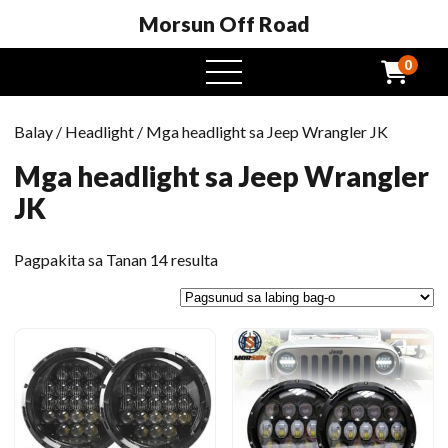
Morsun Off Road
0
Open
Menu
Balay
/
Headlight
/ Mga headlight sa Jeep Wrangler JK
Mga headlight sa Jeep Wrangler
JK
Gisunud
Pagpakita sa Tanan 14 resulta
sa
labing
bag-
o