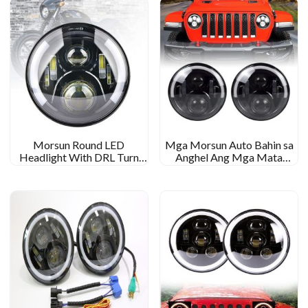
tj lj
Wrangler JK MS-6080
Morsun Round LED
Mga Morsun Auto Bahin sa
Headlight With DRL Turn
Anghel Ang Mga Mata
Signal For Jeep Wrangler JK
Modulhang Projectoror
CJ TJ Triumph Bonneville
Projector alang sa Jeep
Wrangler CJ JK