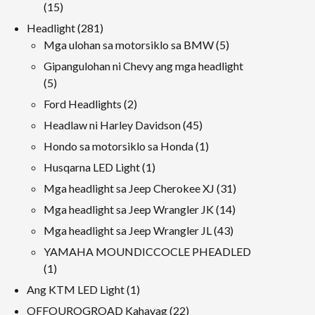
produkto
15
15
Mga
281
Headlight
281
produkto
Mga
5
Mga ulohan sa motorsiklo sa BMW
5
produkto
Mga
Gipangulohan ni Chevy ang mga headlight
produkto
5
5
Mga
2
Ford Headlights
2
produkto
Mga
45
Headlaw ni Harley Davidson
45
produkto
Mga
1
Hondo sa motorsiklo sa Honda
1
produkto
produkto
1
Husqarna LED Light
1
produkto
31
Mga headlight sa Jeep Cherokee XJ
31
Mga
14
Mga headlight sa Jeep Wrangler JK
14
produkto
Mga
43
Mga headlight sa Jeep Wrangler JL
43
produkto
Mga
YAMAHA MOUNDICCOCLE PHEADLED
produkto
1
1
produkto
1
Ang KTM LED Light
1
produkto
22
OFFOUROGROAD Kahayag
22