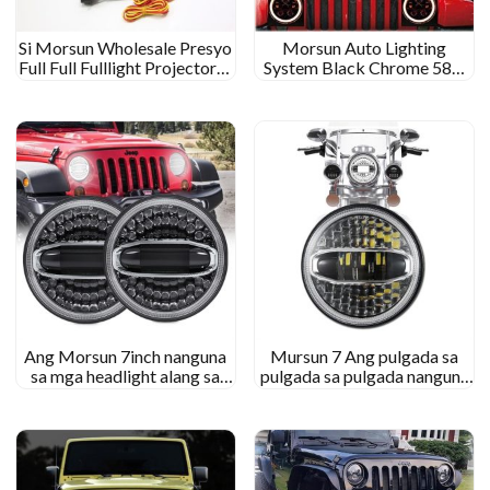
Si Morsun Wholesale Presyo
Morsun Auto Lighting
Full Full Fulllight Projectoror
System Black Chrome 58w
alang sa Jeep Wrangler Jk TJ
Round LED Headlamp alang
LJ LJ CJ
sa 07-17 Ang Jeep Wrangler
nga walay kutub nga JK 4
Pultahan
Ang Morsun 7inch nanguna
Mursun 7 Ang pulgada sa
sa mga headlight alang sa
pulgada sa pulgada nanguna
Jeep Wrangler jk jku CJ TJ
sa Halo alang sa Jeep
Rubicon Sahara Unlimited
Wrangler Jk Royal Enyfield
uban ang Halo Puti nga
Dilaw