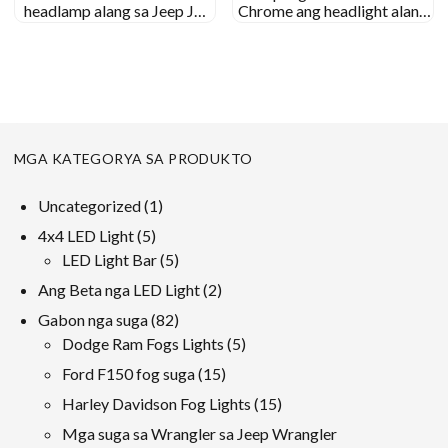
headlamp alang sa Jeep JK
Chrome ang headlight alang
50W 12V nga awto nanguna
sa JEEET JK TJ FJ Drl 90w
sa projector sa headlight
Round Kahayag nga adunay
MOOO MOUNDENCYCLE
MGA KATEGORYA SA PRODUKTO
1
Uncategorized
1
produkto
5
4x4 LED Light
5
Mga
5
LED Light Bar
5
produkto
Mga
2
Ang Beta nga LED Light
2
produkto
Mga
82
Gabon nga suga
82
produkto
Mga
5
Dodge Ram Fogs Lights
5
produkto
Mga
15
Ford F150 fog suga
15
produkto
Mga
15
Harley Davidson Fog Lights
15
produkto
Mga
Mga suga sa Wrangler sa Jeep Wrangler