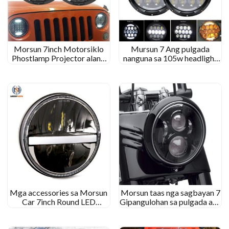
Morsun 7inch Motorsiklo
Mursun 7 Ang pulgada
Phostlamp Projector alang
nanguna sa 105w headlight
sa 1997-2006 Jeep Wrangler
alang sa Wrangler JK
TJ / LJ
Headlamp sa Drl Halo
Mga accessories sa Morsun
Morsun taas nga sagbayan 7
Car 7inch Round LED
Gipangulohan sa pulgada ang
Headlight 12V 24V alang sa
headlight alang sa mga yuta
1997-2006 Jeep wrangler jk
nga Rover Dever Defender