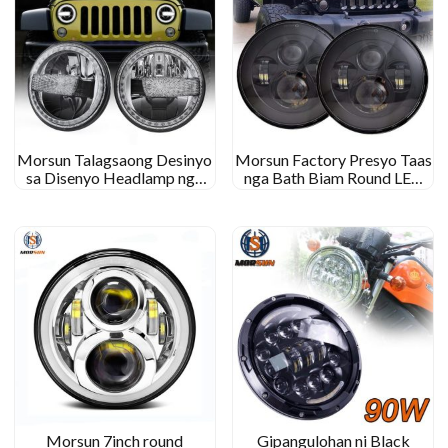
Morsun Talagsaong Desinyo
Morsun Factory Presyo Taas
sa Disenyo Headlamp nga
nga Bath Biam Round LED
adunay Halo alang sa Jeep
Headlight Projector alang sa
Wrangler Jk
Jeep Wrangler Jk CJ TJ
Morsun 7inch round
Gipangulohan ni Black