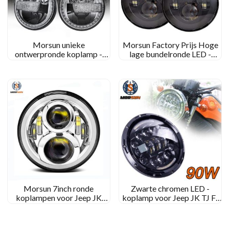
Morsun unieke
Morsun Factory Prijs Hoge
ontwerpronde koplamp -
lage bundelronde LED -
projector met halo voor Jeep
koplampprojector voor Jeep
Wrangler JK
Wrangler JK CJ TJ
Morsun 7inch ronde
Zwarte chromen LED -
koplampen voor Jeep JK
koplamp voor Jeep JK TJ FJ
50W 12V auto LED -
DRL 90W Round Light met
koplampprojector
Halo Motorcycle