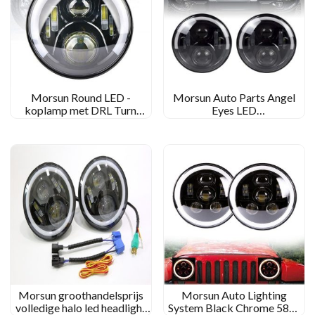
Morsun Round LED -
Morsun Auto Parts Angel
koplamp met DRL Turn
Eyes LED
Signal voor Jeep Wrangler
Hoofdlampprojector voor
JK CJ TJ Triumph Bonneville
Jeep Wrangler CJ JK
Morsun groothandelsprijs
Morsun Auto Lighting
volledige halo led headlight
System Black Chrome 58W