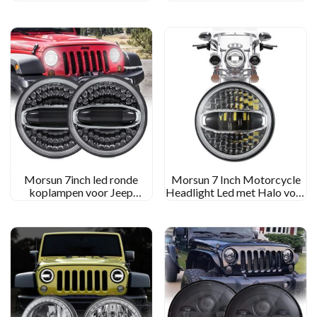
projector voor Jeep
Ronde LED -koplamp voor
Wrangler JK TJ LJ CJ
07-17 Jeep Wrangler
Unlimited JK 4 Deur
Morsun 7inch led ronde
Morsun 7 Inch Motorcycle
koplampen voor Jeep
Headlight Led met Halo voor
Wrangler JK JKU CJ TJ
Jeep Wrangler JK Royal
Rubicon Sahara onbeperkt
Enfield
met Halo White Geel