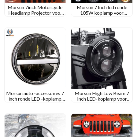
Morsun 7inch Motorcycle
Morsun 7 Inch led ronde
Headlamp Projector voor
105W koplamp voor
1997-2006 Jeep Wrangler
Wrangler JK Car Headlamp
TJ/LJ
met DRL Halo
Morsun auto -accessoires 7
Morsun High Low Beam 7
inch ronde LED -koplamp
Inch LED-koplamp voor
12V 24V voor 1997-2006
Lands Rover Defender
Jeep Wrangler JK TJ LJ
Wrangler JK MS-6080