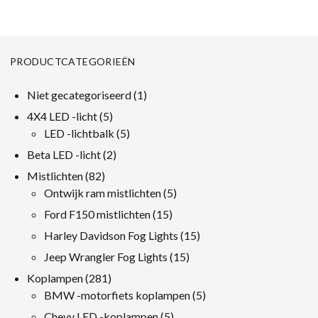
PRODUCTCATEGORIEËN
1
Niet gecategoriseerd
1
product
5
4X4 LED -licht
5
producten
5
LED -lichtbalk
5
producten
2
Beta LED -licht
2
producten
82
Mistlichten
82
producten
5
Ontwijk ram mistlichten
5
producten
15
Ford F150 mistlichten
15
producten
15
Harley Davidson Fog Lights
15
producten
15
Jeep Wrangler Fog Lights
15
producten
281
Koplampen
281
producten
5
BMW -motorfiets koplampen
5
producten
5
Chevy LED -koplampen
5