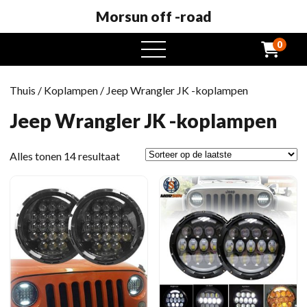
Morsun off -road
0
Open
het
menu
Thuis
/
Koplampen
/ Jeep Wrangler JK -koplampen
Jeep Wrangler JK -koplampen
Gesorteerd
Alles tonen 14 resultaat
op
het
laatste
moment