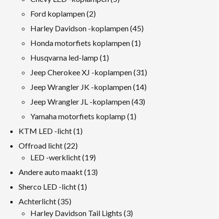
producten
2
Ford koplampen
2
producten
45
Harley Davidson -koplampen
45
producten
1
Honda motorfiets koplampen
1
product
1
Husqvarna led-lamp
1
product
31
Jeep Cherokee XJ -koplampen
31
producten
14
Jeep Wrangler JK -koplampen
14
producten
43
Jeep Wrangler JL -koplampen
43
producten
1
Yamaha motorfiets koplamp
1
product
1
KTM LED -licht
1
product
22
Offroad licht
22
producten
19
LED -werklicht
19
producten
13
Andere auto maakt
13
producten
1
Sherco LED -licht
1
product
35
Achterlicht
35
producten
3
Harley Davidson Tail Lights
3