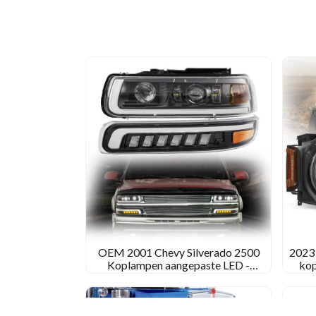
ombouwen
van
LED-
koplampen
voor
uw
2004
Voorstedelijk
OEM 2001 Chevy Silverado 2500
2023
Koplampen aangepaste LED -
kop
koplampen voor 2001 Chevy
Sign
Silverado 2500