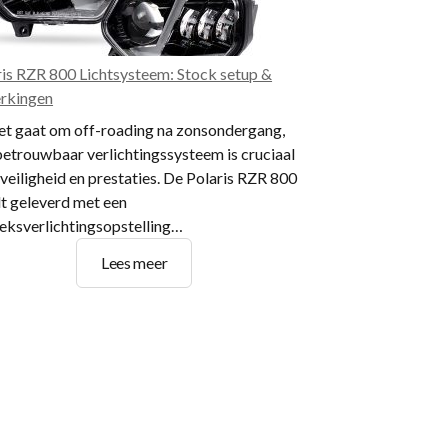
ris RZR 800 Lichtsysteem: Stock setup &
rkingen
het gaat om off-roading na zonsondergang,
betrouwbaar verlichtingssysteem is cruciaal
veiligheid en prestaties. De Polaris RZR 800
t geleverd met een
ieksverlichtingsopstelling…
Polaris
Lees meer
RZR
800
Lichtsysteem:
Stock
setup
&
Beperkingen