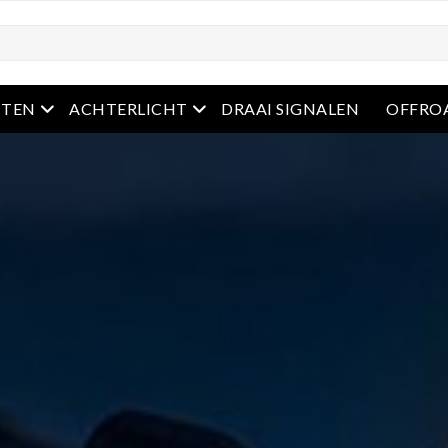
u
Open het menu
Open het menu
HTEN
ACHTERLICHT
DRAAI SIGNALEN
OFFRO