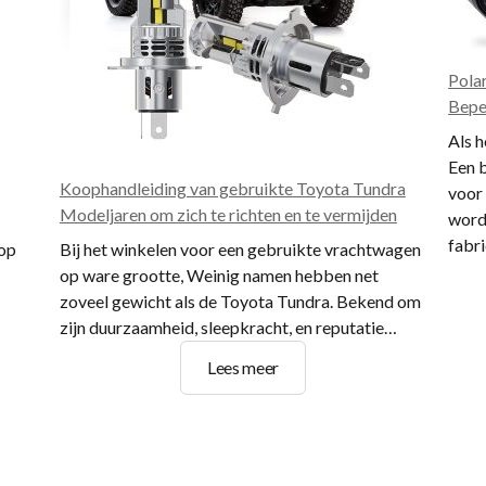
Pola
Bepe
Als 
Een 
Koophandleiding van gebruikte Toyota Tundra
voor 
Modeljaren om zich te richten en te vermijden
word
fabr
 op
Bij het winkelen voor een gebruikte vrachtwagen
op ware grootte, Weinig namen hebben net
zoveel gewicht als de Toyota Tundra. Bekend om
zijn duurzaamheid, sleepkracht, en reputatie…
Koophandleiding
Lees meer
van
gebruikte
Toyota
Tundra