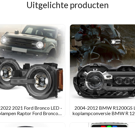
Uitgelichte producten
Modeljaren
om
zich
te
richten
en
te
vermijden
 2022 2021 Ford Bronco LED -
2004-2012 BMW R1200GS L
lampen Raptor Ford Bronco
koplampconversie BMW R 12
ature Headlights Aftermarket
Adventure Headlight Upgr