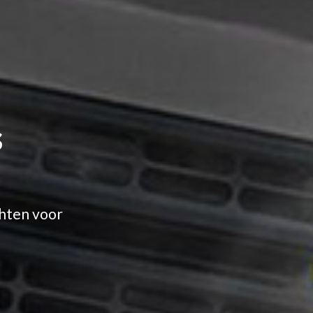
s
chten voor