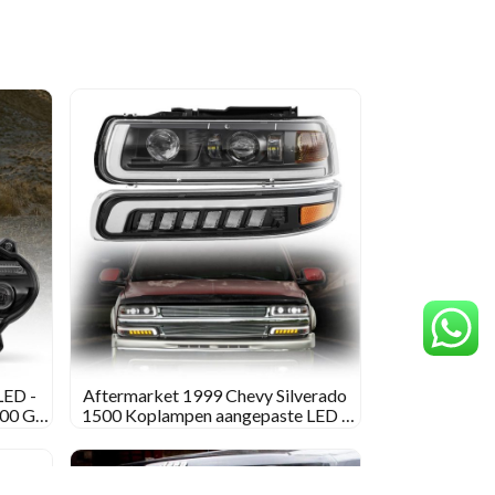
ED -
Aftermarket 1999 Chevy Silverado
00 GS
1500 Koplampen aangepaste LED -
ade
koplampen voor 1999 Chevy
Silverado 1500
Scrol