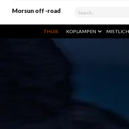
Morsun off -road
Zoekopdracht
Open het men
THUIS
KOPLAMPEN
MISTLIC