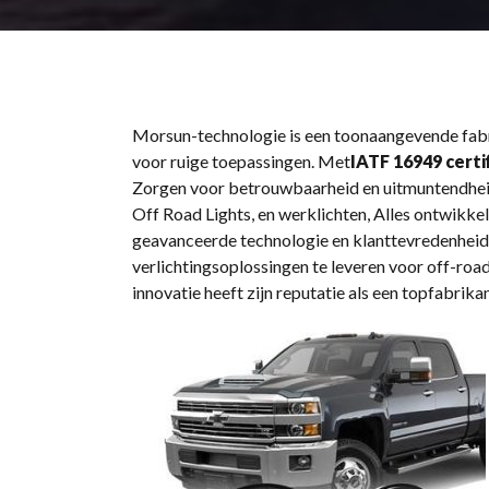
Morsun
Morsun-technologie is een toonaangevende fabri
voor ruige toepassingen. Met
IATF 16949 certi
off
Zorgen voor betrouwbaarheid en uitmuntendheid i
Off Road Lights, en werklichten, Alles ontwikke
-
geavanceerde technologie en klanttevredenheid,
verlichtingsoplossingen te leveren voor off-roa
road
innovatie heeft zijn reputatie als een topfabrika