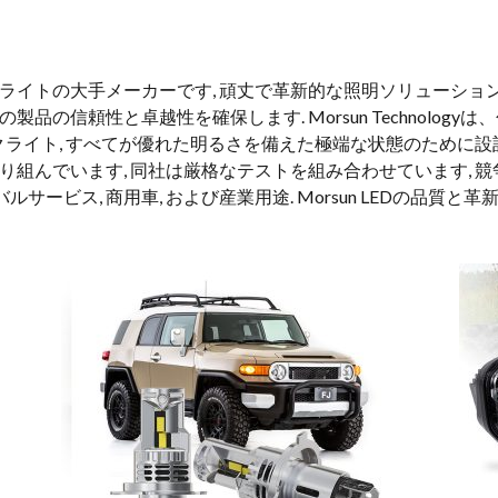
ードLEDライトの大手メーカーです, 頑丈で革新的な照明ソリューション
品の信頼性と卓越性を確保します. Morsun Technolog
ークライト, すべてが優れた明るさを備えた極端な状態のために設計
り組んでいます, 同社は厳格なテストを組み合わせています, 競
ービス, 商用車, および産業用途. Morsun LEDの品質