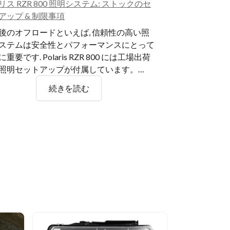
リス RZR 800 照明システム: ストックのセ
アップ & 制限事項
後のオフロードといえば, 信頼性の高い照
ステムは安全性とパフォーマンスにとって
重要です. Polaris RZR 800 には工場出荷
照明セットアップが付属しています。…
ポ
続きを読む
ラ
リ
ス
RZR
800
照
明
シ
ス
テ
ム: