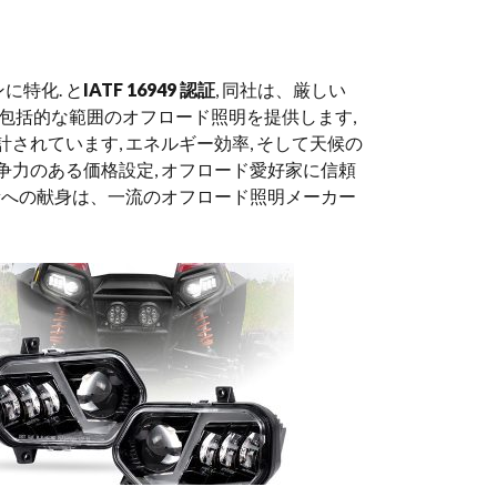
に特化. と
IATF 16949 認証
, 同社は、厳しい
yは、包括的な範囲のオフロード照明を提供します,
されています, エネルギー効率, そして天候の
争力のある価格設定, オフロード愛好家に信頼
と革新への献身は、一流のオフロード照明メーカー