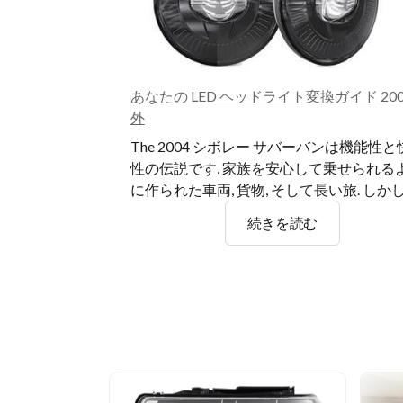
ら
離
あなたの LED ヘッドライト変換ガイド 200
れ
外
て
The
2004 シボレー サバーバンは機能性と
性の伝説です, 家族を安心して乗せられる
い
に作られた車両, 貨物, そして長い旅. しか
あ
続きを読む
ま
な
た
す
の
LED
ヘ
ッ
ド
ラ