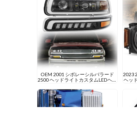
イ
ト
変
換
ガ
イ
ド
2004
郊
外
OEM 2001 シボレーシルバラード
2023
2500 ヘッドライトカスタムLEDヘッ
ヘッ
ドライト 2001 シボレーシルバラー
フォ
ド 2500
ド