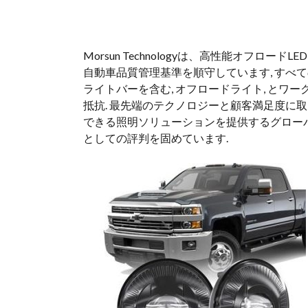
モ
Morsun Technologyは、高性能オフロ
自動車品質管理基準を順守しています, すべての製
ル
ライトバーを含む, オフロードライト, とワ
抵抗. 最先端のテクノロジーと顧客満足度に取
サ
できる照明ソリューションを提供するグローバルサ
としての評判を固めています.
ン
は
道
路
か