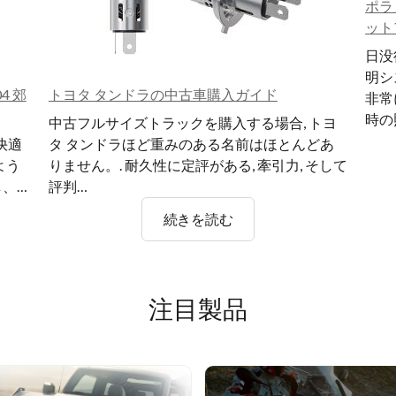
ポラ
ット
日没
明シ
4 郊
トヨタ タンドラの中古車購入ガイド
非常に
時の
中古フルサイズトラックを購入する場合, トヨ
快適
タ タンドラほど重みのある名前はほとんどあ
よう
りません。. 耐久性に定評がある, 牽引力, そして
し、…
評判…
ト
続きを読む
ヨ
タ
タ
注目製品
ン
ド
ラ
の
中