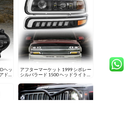
ス
ト
ッ
ク
の
セ
ッ
ト
ア
ッ
LEDヘッ
アフターマーケット 1999 シボレー
プ
Sアドベ
シルバラード 1500 ヘッドライトカ
&
プグレ
スタムLEDヘッドライト 1999 シボ
レーシルバラード 1500
制
限
事
項
上
部
ま
で