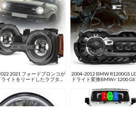
古
車
購
入
ガ
イ
ド
 2022 2021 フォードブロンコが
2004-2012 BMW R1200GS 
ドライトをリードしたラプター
ドライト変換BMW r 1200 G
ードブロンコシグネチャーヘッ
ンチャーヘッドライトのアッ
ライトアフターマーケット
ード