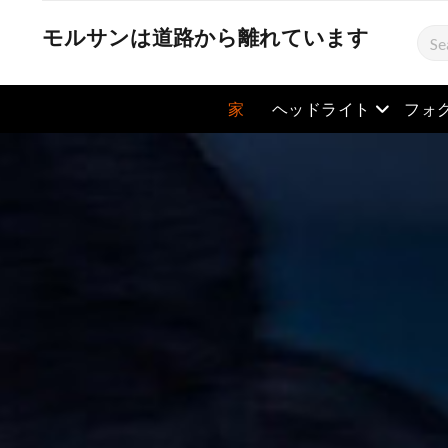
モルサンは道路から離れています
検
索
メニュー
家
ヘッドライト
フォ