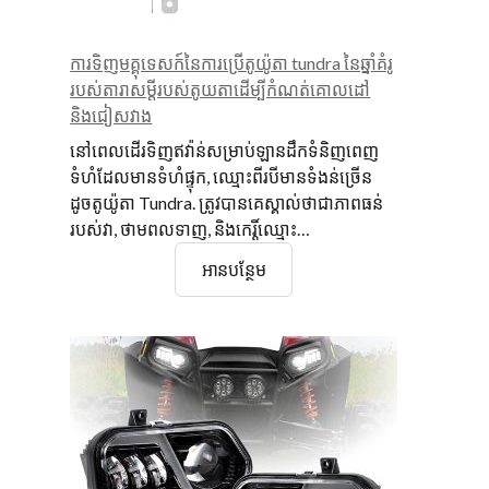
ការទិញមគ្គុទេសក៍នៃការប្រើតូយ៉ូតា tundra នៃឆ្នាំគំរូ
របស់តារាសម្តីរបស់តូយតាដើម្បីកំណត់គោលដៅ
និងជៀសវាង
នៅពេលដើរទិញឥវ៉ាន់សម្រាប់ឡានដឹកទំនិញពេញ
ទំហំដែលមានទំហំផ្ទុក, ឈ្មោះពីរបីមានទំងន់ច្រើន
ដូចតូយ៉ូតា Tundra. ត្រូវបានគេស្គាល់ថាជាភាពធន់
របស់វា, ថាមពលទាញ, និងកេរ្តិ៍ឈ្មោះ…
ការទិញ
អានបន្ថែម
មគ្គុ
ទេសក៍
នៃ
ការ
ប្រើតូយ៉ូតា
tundra
នៃ
ឆ្នាំ