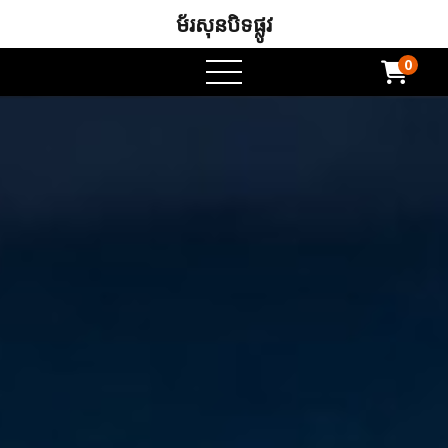
ម័រសុនបិទផ្លូវ
0
ម៉ឺនុយបើក