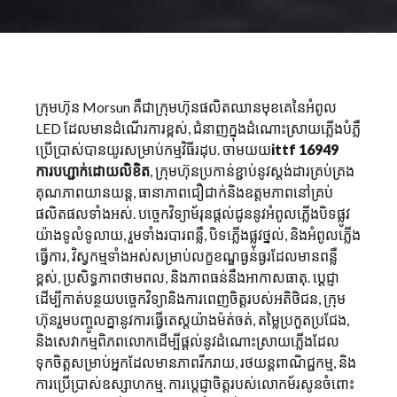
ម័រសុនបិទ
ក្រុមហ៊ុន Morsun គឺជាក្រុមហ៊ុនផលិតឈានមុខគេនៃអំពូល
ផ្លូវ
LED ដែលមានដំណើរការខ្ពស់, ជំនាញក្នុងដំណោះស្រាយភ្លើងបំភ្លឺ
ប្រើប្រាស់បានយូរសម្រាប់កម្មវិធីរដុប. ចាមយយ
ittf 16949
ការបហ្ជាក់ដោយលិខិត
, ក្រុមហ៊ុនប្រកាន់ខ្ជាប់នូវស្តង់ដារគ្រប់គ្រង
គុណភាពយានយន្ត, ធានាភាពជឿជាក់និងឧត្តមភាពនៅគ្រប់
ផលិតផលទាំងអស់. បច្ចេកវិទ្យាម័រុនផ្តល់ជូននូវអំពូលភ្លើងបិទផ្លូវ
យ៉ាងទូលំទូលាយ, រួមទាំងរបារពន្លឺ, បិទភ្លើងផ្លូវថ្នល់, និងអំពូលភ្លើង
ធ្វើការ, វិស្វកម្មទាំងអស់សម្រាប់លក្ខខណ្ឌធ្ងន់ធ្ងរដែលមានពន្លឺ
ខ្ពស់, ប្រសិទ្ធភាពថាមពល, និងភាពធន់នឹងអាកាសធាតុ. ប្តេជ្ញា
ដើម្បីកាត់បន្ថយបច្ចេកវិទ្យានិងការពេញចិត្តរបស់អតិថិជន, ក្រុម
ហ៊ុនរួមបញ្ចូលគ្នានូវការធ្វើតេស្តយ៉ាងម៉ត់ចត់, តម្លៃប្រកួតប្រជែង,
និងសេវាកម្មពិភពលោកដើម្បីផ្តល់នូវដំណោះស្រាយភ្លើងដែល
ទុកចិត្តសម្រាប់អ្នកដែលមានភាពរីករាយ, រថយន្តពាណិជ្ជកម្ម, និង
ការប្រើប្រាស់ឧស្សាហកម្ម. ការប្តេជ្ញាចិត្តរបស់លោកម័រសូនចំពោះ