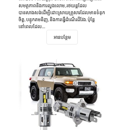
សមត្ថភាពនិងការលួងលោម, រថយន្តដែល
បានសាងសង់ដើម្បីដោះស្រាយគ្រួសារដែលមានទំនុក
ចិត្ត, បន្ទុកតមនិញ, និងការធ្វើដំណើរដ៏វែង. ប៉ុន្តែ
នៅពេលដែល…
ការ
អានបន្ថែម
ណែនាំ
សម្រាប់
ការបំ
លែង
អំពូល
ភ្លើង
សម្រាប់
អ្នក
2004
ចាជ្ហិនត