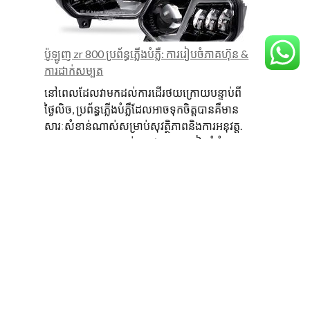
គំរូ
របស់
តារា
ប៉ូឡូញ zr 800 ប្រព័ន្ធភ្លើងបំភ្លឺ: ការរៀបចំភាគហ៊ុន &
សម្តី
ការដាក់សម្បត
របស់តូយតា
នៅពេលដែលវាមកដល់ការដើរថយក្រោយបន្ទាប់ពី
ដើម្បី
ថ្ងៃលិច, ប្រព័ន្ធភ្លើងបំភ្លឺដែលអាចទុកចិត្តបានគឺមាន
កំណត់
សារៈសំខាន់ណាស់សម្រាប់សុវត្ថិភាពនិងការអនុវត្ត.
គោលដៅ
Polaris Rzr 800 ភ្ជាប់មកជាមួយការរៀបចំអំពូល
និងជៀសវាង
រំកិល
ភ្លើងរោងចក្រ…
ទៅ
ប៉ូឡូញ
អានបន្ថែម
ខាងល
zr
800
ប្រព័ន្ធ
ផលិតផលពិសេស
ភ្លើង
បំភ្លឺ:
ការ
រៀបចំភាគ