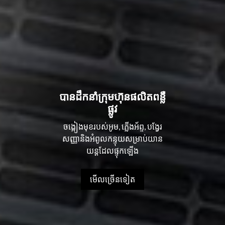
បានដឹកនាំក្រុមហ៊ុនផលិតពន្លឺ
ផ្លូវ
ចង្កៀងមុខរបស់អូម, ភ្លើងអ័ព្ទ, បង្វែរ
សញ្ញានិងអំពូលកន្ទុយសម្រាប់យាន
យន្តដែលផ្ទុកឡើង
មើលច្រើនទៀត