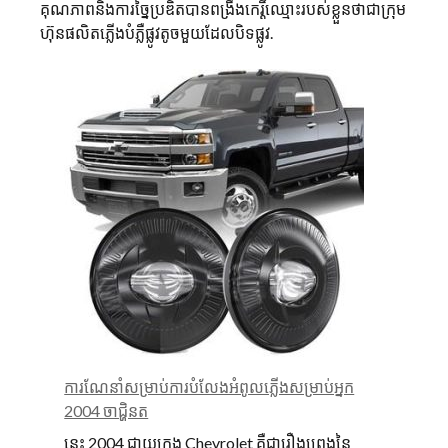
គុណភាពនិងការច្នៃប្រឌិតបានពង្រឹងកេរ្តិ៍ឈ្មោះរបស់ខ្លួនថាជាក្រុម
ហ៊ុនផលិតភ្លើងបំភ្លឺផ្លូវតូចមួយដែលបិទផ្លូវ.
ការណែនាំសម្រាប់ការបំលែងអំពូលភ្លើងសម្រាប់អ្នក
2004 ចាជ្ហិនត
នេះ 2004 ជាយក្រុង Chevrolet គឺជារឿងព្រេងនៃ