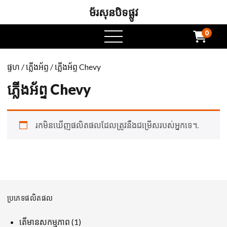
ម័រសុនបិទផ្លូវ
0
ម៉ឺនុយបើក
ផ្ទហ
/
ភ្លើងអ័ព្ទ
/ ភ្លើងអ័ព្ទ Chevy
ភ្លើងអ័ព្ទ Chevy
រកមិនឃើញផលិតផលដែលត្រូវនឹងជម្រើសរបស់អ្នកទេ។.
ប្រភេទផលិតផល
1
តើមានសកម្មភាព
1