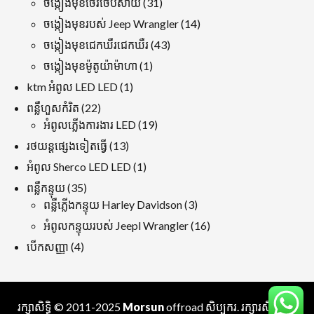
31
ចង្កៀងមុខចែវចែបសាយ
31
ផលិតផល
14
ចង្កៀងមុខរបស់ Jeep Wrangler
14
ផលិតផល
43
ចង្កៀងមុខជេកឃឺរជេកឃឺរ
43
ផលិតផល
1
ចង្កៀងមុខម៉ូតូយ៉ាម៉ាហា
1
ផលិតផល
1
ktm អំពូល LED LED
1
ផលិតផល
22
ពន្លឺហួសកំរិត
22
ផលិតផល
19
អំពូលភ្លើងការងារ LED
19
ផលិតផល
13
រថយន្តផ្សេងទៀតធ្វើ
13
ផលិតផល
1
អំពូល Sherco LED LED
1
ផលិតផល
35
ពន្លឺកន្ទុយ
35
ផលិតផល
3
ពន្លឺភ្លើងកន្ទុយ Harley Davidson
3
ផលិតផល
16
អំពូលកន្ទុយរបស់ Jeepl Wrangler
16
ផលិតផល
4
បើកសញ្ញា
4
ផលិតផល
រក្សាសិទ្ធិ © 2011-2025
Morsun
offroad
សិប្បករ
. រក្សារសិទ្ធគ្រប់